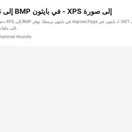
تحويل XPS إلى BMP في بايثون - XPS إلى صورة
دعونا ننفذ كيفي
لتحويل XPS إلى ملفات صور.
hammad Mustafa