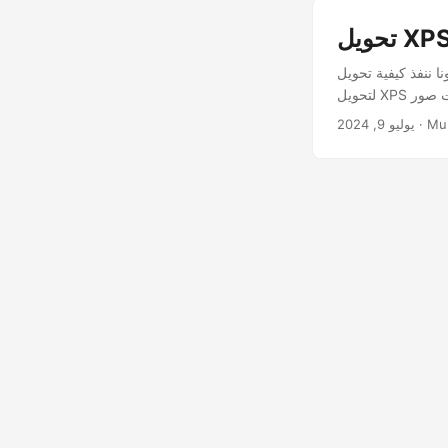
ة تحويل XPS إلى BMP في بايثون برمجيًا. توفر Aspose.Page لـ بايثون عبر .NET العديد من الميزات
· Mu
يوليو 9, 2024