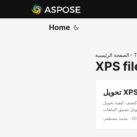
Home
T
»
الصفحة الرئيسية
XPS fi
ف كيفية تحويل XPS إلى BMP في C# باستخدام Aspose.Page لـ .NET. توفر مكتبة XPS C# هذه حلاً قويًا
· محمد مصطفى