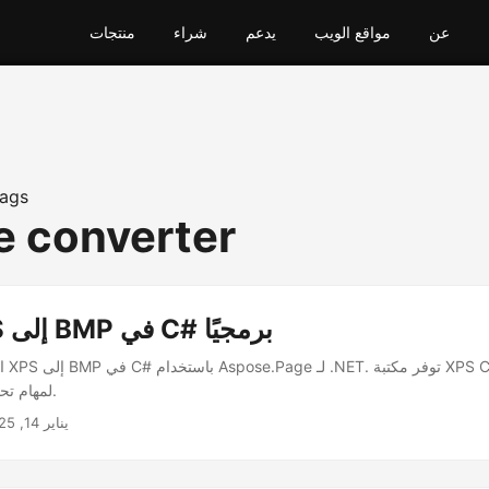
عن
مواقع الويب
يدعم
شراء
منتجات
ags
le converter
تحويل XPS إلى BMP في C# برمجيًا
اكتش
لمهام تحويل تنسيق الملفات.
يناير 14, 2025