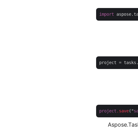
import
 aspose.t
project
 = tasks
project
.save
("
s
ل ملف MPP إلى صورة JPG بنجاح باستخدام Aspose.Tasks for