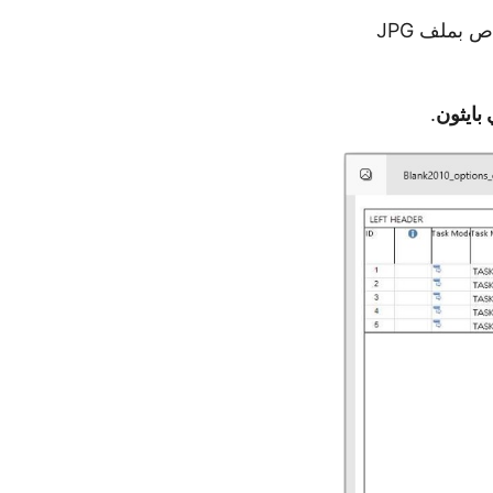
. تأخذ المسار الخاص بملف JPG
.