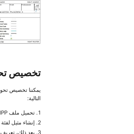
تخصيص تحويل MPP إلى JPG
يمكننا تخصيص تحويل MPP إلى JPG باستخد
التالية:
تحميل ملف MPP باستخدام فئة
إنشاء مثيل لفئة
بعد ذلك، تعريف خيارا