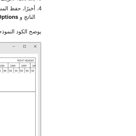
أخيرًا، حفظ المشروع كصور
الناتج و
ptions
يوضح الكود النموذج