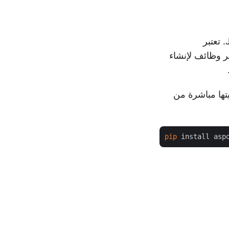
لتحويل ملفات MPP إلى صور JPG. تعتبر
مل مع ملفات MPP في بايثون. توفر وظائف لإنشاء
يتها مباشرة من
pip