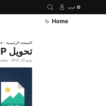
عربي
Home
الصفحة الرئيسية
»
gs
تحويل MPP إلى JPG في بايثون
يونيو 20, 2024
· مظمل 