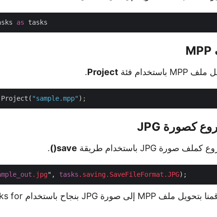
asks 
as
باستخدام فئة
Project
.
.Project(
"sample.mpp"
)
;
صورة JPG باستخدام طريقة
save()
.
ample_out
.jpg
", 
tasks
.saving
.SaveFileFormat
.JPG
هذا كل شيء! لقد قمنا بتحوي