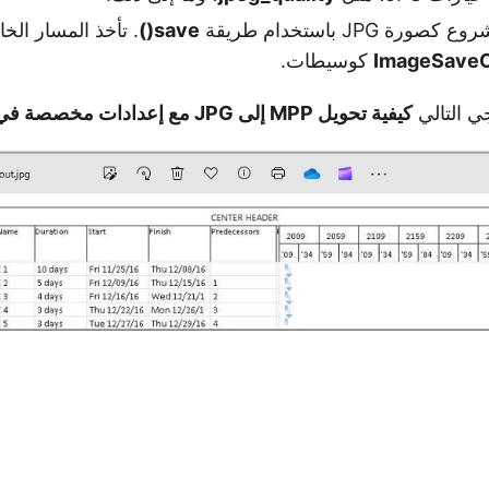
ة JPG باستخدام طريقة
save()
ImageSaveO
كوسيطات.
ي التالي
كيفية تحويل MPP إلى JPG مع إعدادات مخصصة في بايثون