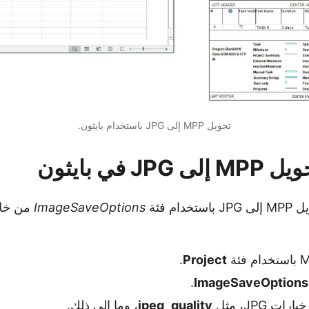
تحويل MPP إلى JPG باستخدام بايثون.
 في بايثون
ام فئة
ImageSaveOptions
من خلا
.
Project
.
ImageSaveOptions
ت JPG، مثل
jpeg_quality
، وما إلى ذلك.