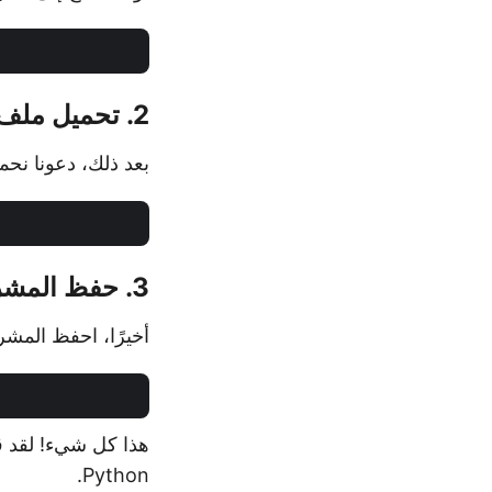
2. تحميل ملف MPP
بعد ذلك، دعونا نحمل ملف MPP 
3. حفظ المشروع كصورة JPG
أخيرًا، احفظ المشروع كملف 
Python.