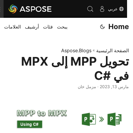
عربي
ت
ب
Home
يبحث
فئات
أرشيف
العلامات
د
ي
ل
الصفحة الرئيسية
»
Aspose.Blogs
ا
تحويل MPP إلى MPX
ل
ت
في #C
ن
ق
مارس 13, 2023
· مزمل خان
ل