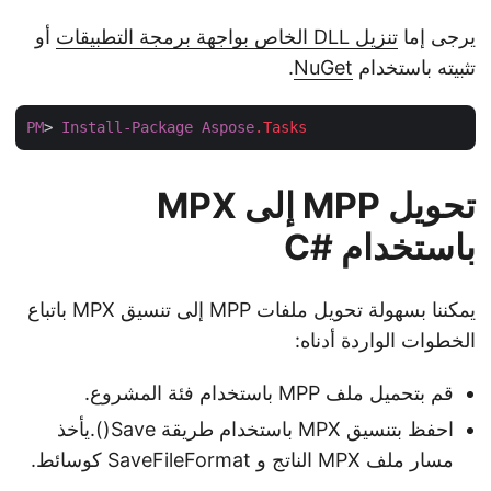
يرجى إما
تنزيل DLL الخاص بواجهة برمجة التطبيقات
أو
تثبيته باستخدام
NuGet
.
PM
> 
Install-Package
Aspose
.Tasks
تحويل MPP إلى MPX
باستخدام #C
يمكننا بسهولة تحويل ملفات MPP إلى تنسيق MPX باتباع
الخطوات الواردة أدناه:
قم بتحميل ملف MPP باستخدام فئة المشروع.
احفظ بتنسيق MPX باستخدام طريقة Save().يأخذ
مسار ملف MPX الناتج و SaveFileFormat كوسائط.