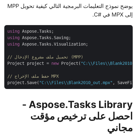
يوضح نموذج التعليمات البرمجية التالي كيفية تحويل MPP
إلى MPX في #C.
using
using
using
 Aspose.Tasks.Visualization;

// تحميل ملف مشروع الإدخال (MPP)
Project project = 
new
 Project(
"C:\\Files\\Blank2010
// حفظ ملف الإخراج MPX
project.Save(
"C:\\Files\\Blank2010_out.mpx"
Aspose.Tasks Library -
احصل على ترخيص مؤقت
مجاني