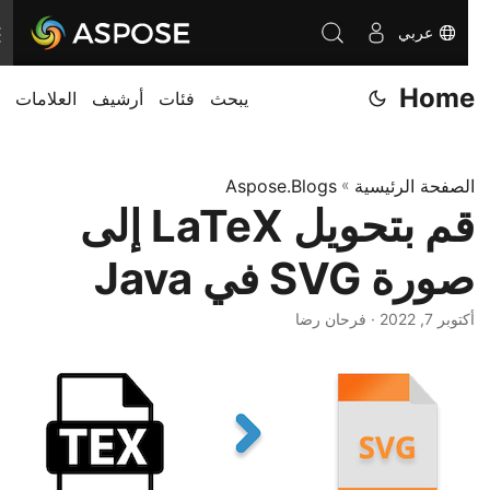
عربي
ت
ب
Home
يبحث
فئات
أرشيف
العلامات
د
ي
ل
الصفحة الرئيسية
»
Aspose.Blogs
ا
قم بتحويل LaTeX إلى
ل
ت
صورة SVG في Java
ن
ق
أكتوبر 7, 2022
· فرحان رضا
ل