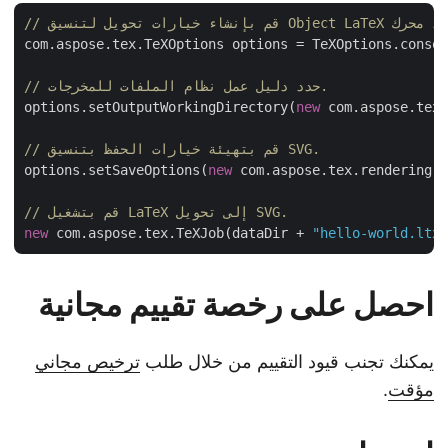
com.aspose.tex.TeXOptions options = TeXOptions.conso
// حدد دليل عمل نظام الملفات للمخرجات.
options.setOutputWorkingDirectory(
new
 com.aspose.tex
// قم بتهيئة خيارات الحفظ بتنسيق SVG.
options.setSaveOptions(
new
 com.aspose.tex.rendering.
// قم بتشغيل LaTeX إلى تحويل SVG.
new
 com.aspose.tex.TeXJob(dataDir + 
"hello-world.lt
احصل على رخصة تقييم مجانية
يمكنك تجنب قيود التقييم من خلال طلب
ترخيص مجاني
مؤقت
.