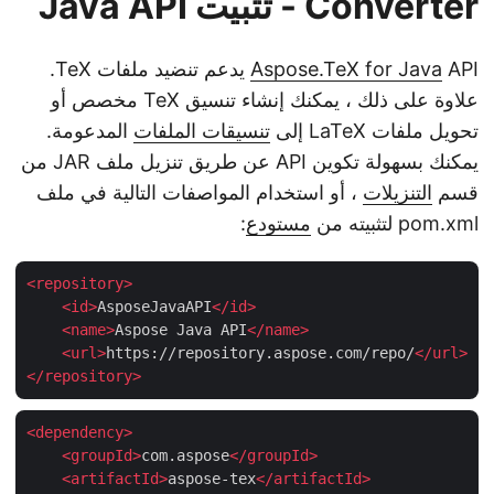
Converter - تثبيت Java API
Aspose.TeX for Java
API يدعم تنضيد ملفات TeX.
علاوة على ذلك ، يمكنك إنشاء تنسيق TeX مخصص أو
تحويل ملفات LaTeX إلى
تنسيقات الملفات
المدعومة.
يمكنك بسهولة تكوين API عن طريق تنزيل ملف JAR من
قسم
التنزيلات
، أو استخدام المواصفات التالية في ملف
pom.xml لتثبيته من
مستودع
:
<
repository
>
<
id
>
AsposeJavaAPI
</
id
>
<
name
>
Aspose Java API
</
name
>
<
url
>
https://repository.aspose.com/repo/
</
url
>
</
repository
>
<
dependency
>
<
groupId
>
com.aspose
</
groupId
>
<
artifactId
>
aspose-tex
</
artifactId
>