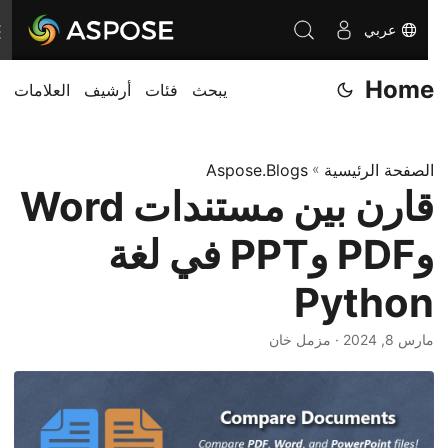
عربي
ت
ب
Home
يبحث
فئات
أرشيف
العلامات
د
ي
ل
الصفحة الرئيسية
»
Aspose.Blogs
ا
قارن بين مستندات Word
ل
ت
وPDF وPPT في لغة
ن
ق
Python
ل
مارس 8, 2024
· مزمل خان