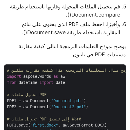
قم بتحميل الملفات المحولة وقارنها باستخدام طريقة
Document.compare().
وأخيرًا، احفظ ملف PDF الذي يحتوي على نتائج
المقارنة باستخدام طريقة Document.save().
يوضح نموذج التعليمات البرمجية التالي كيفية مقارنة
مستندات PDF في بايثون.
import
 aspose.words 
as
from
 datetime 
import
 date

# تحميل ملفات PDF
PDF1 = aw.Document(
"Document.pdf"
)

PDF2 = aw.Document(
"Document2.pdf"
)

# تحويل ملفات PDF إلى تنسيق Word
PDF1.save(
"first.docx"
, aw.SaveFormat.DOCX)
