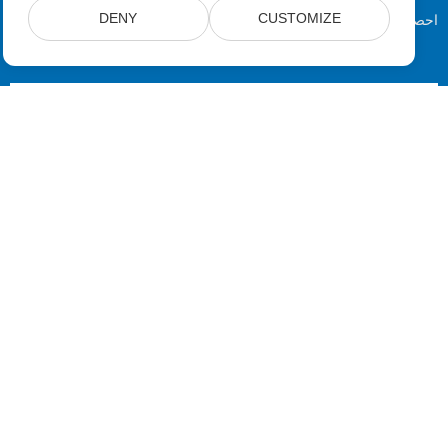
احصل على رسائل إخبارية وعروض شهرية يتم توصيلها مباشرة إلى صندوق
DENY
CUSTOMIZE
البريد الخاص بك.
إرسال
مسكن
منتجات