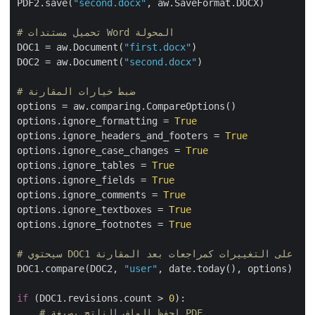
PDF2.save(
"second.docx"
, aw.SaveFormat.DOCX)

# تحميل مستندات Word المحولة 
DOC1 = aw.Document(
"first.docx"
)

DOC2 = aw.Document(
"second.docx"
)

# ضبط خيارات المقارنة
options = aw.comparing.CompareOptions()            

options.ignore_formatting = 
True
options.ignore_headers_and_footers = 
True
options.ignore_case_changes = 
True
options.ignore_tables = 
True
options.ignore_fields = 
True
options.ignore_comments = 
True
options.ignore_textboxes = 
True
options.ignore_footnotes = 
True
# سيحتوي DOC1 على التغييرات كمراجعات بعد المقارنة
DOC1.compare(DOC2, 
"user"
, date.today(), options)

if
 (DOC1.revisions.count > 
0
):

# احفظ الملف الناتج بصيغة PDF