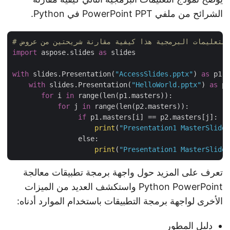
الشرائح من ملفي PowerPoint PPT في Python.
import
 aspose.slides 
as
 slides

with
 slides.Presentation(
"AccessSlides.pptx"
) 
as
 p1:
with
 slides.Presentation(
"HelloWorld.pptx"
) 
as
 p
for
 i 
in
 range(len(p1.masters)):

for
 j 
in
 range(len(p2.masters)):

if
 p1.masters[i] == p2.masters[j]:

print
(
"Presentation1 MasterSlid
                else:

print
(
"Presentation1 MasterSlid
تعرف على المزيد حول واجهة برمجة تطبيقات معالجة
Python PowerPoint واستكشف العديد من الميزات
الأخرى لواجهة برمجة التطبيقات باستخدام الموارد أدناه:
دليل المطور