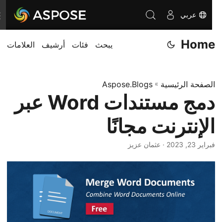
عربي
ت
ب
Home
يبحث
فئات
أرشيف
العلامات
د
ي
ل
الصفحة الرئيسية
»
Aspose.Blogs
ا
دمج مستندات Word عبر
ل
ت
الإنترنت مجانًا
ن
ق
فبراير 23, 2023
· عثمان عزيز
ل