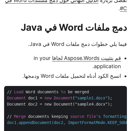
تفضل بزيارة
الدليل النهائي حول دمج مستندات Word في
.
C#
دمج ملفات Word في Java
فيما يلي خطوات دمج ملفات Word في Java.
قم بتثبيت Aspose.Words لجافا
in your
application.
انسخ الكود أدناه لتحميل ملفات Word ودمجها.
// 
Load
 Word documents 
to
Document
 doc1 = 
new
Document
(
"sample1.docx"
);

Document doc2 = new Document("sample4.docx"); 

// 
Merge
 documents keeping 
source
file
's formatting

doc1.appendDocument(doc2, ImportFormatMode.KEEP_SOUR