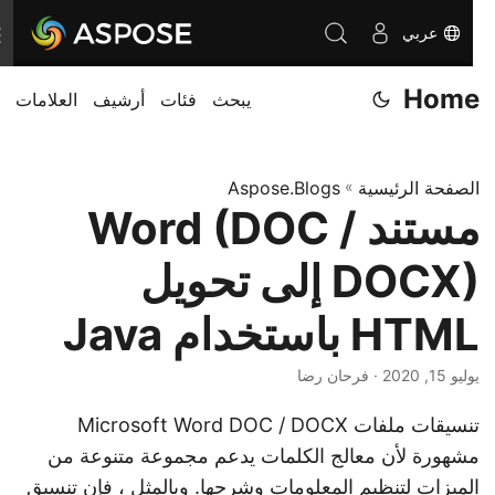
عربي
ت
ب
Home
يبحث
فئات
أرشيف
العلامات
د
ي
ل
الصفحة الرئيسية
»
Aspose.Blogs
ا
مستند Word (DOC /
ل
ت
DOCX) إلى تحويل
ن
ق
HTML باستخدام Java
ل
يوليو 15, 2020
· فرحان رضا
تنسيقات ملفات Microsoft Word DOC / DOCX
مشهورة لأن معالج الكلمات يدعم مجموعة متنوعة من
الميزات لتنظيم المعلومات وشرحها. وبالمثل ، فإن تنسيق