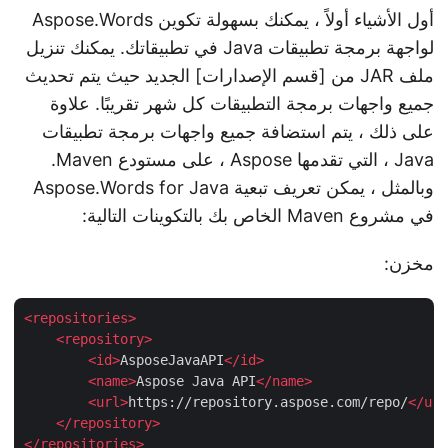
أول الأشياء أولاً ، يمكنك بسهولة تكوين Aspose.Words
لواجهة برمجة تطبيقات Java في تطبيقاتك. يمكنك تنزيل
ملف JAR من [قسم الإصدارات] الجديد حيث يتم تحديث
جميع واجهات برمجة التطبيقات كل شهر تقريبًا. علاوة
على ذلك ، يتم استضافة جميع واجهات برمجة تطبيقات
Java ، التي تقدمها Aspose ، على مستودع Maven.
وبالمثل ، يمكن تعريف تبعية Aspose.Words for Java
في مشروع Maven الخاص بك بالتكوينات التالية:
مخزن:
<
repositories
>
<
repository
>
<
id
>
AsposeJavaAPI
</
id
>
<
name
>
Aspose Java API
</
name
>
<
url
>
https://repository.aspose.com/repo/
</
u
</
repository
>
</
repositories
>