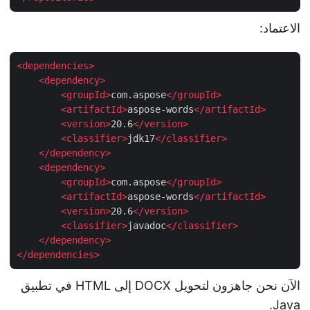
الاعتماد:
<
dependencies
>
<
dependency
>
<
groupId
>
com.aspose
</
groupId
>
<
artifactId
>
aspose-words
</
artifactId
>
<
version
>
20.6
</
version
>
<
classifier
>
jdk17
</
classifier
>
</
dependency
>
<
dependency
>
<
groupId
>
com.aspose
</
groupId
>
<
artifactId
>
aspose-words
</
artifactId
>
<
version
>
20.6
</
version
>
<
classifier
>
javadoc
</
classifier
>
</
dependency
>
</
dependencies
>
الآن نحن جاهزون لتحويل DOCX إلى HTML في تطبيق
Java.