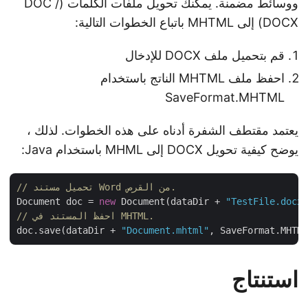
ووسائط مضمنة. يمكنك تحويل ملفات الكلمات (DOC /
DOCX) إلى MHTML باتباع الخطوات التالية:
قم بتحميل ملف DOCX للإدخال
احفظ ملف MHTML الناتج باستخدام
SaveFormat.MHTML
يعتمد مقتطف الشفرة أدناه على هذه الخطوات. لذلك ،
يوضح كيفية تحويل DOCX إلى MHML باستخدام Java:
// تحميل مستند Word من القرص.
Document doc = 
new
 Document(dataDir + 
"TestFile.doc
// احفظ المستند في MHTML.
doc.save(dataDir + 
"Document.mhtml"
استنتاج