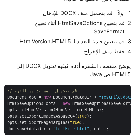
أولاً ، قم بتحميل ملف DOCX للإدخال
قم بتعيين HtmlSaveOptions أثناء تعيين
SaveFormat
قم بتعيين قيمة التعداد لـ HtmlVersion.HTML5
حفظ ملف الإخراج
يوضح مقتطف الشفرة أدناه كيفية تحويل DOCX إلى
HTML5 في Java:
// قم بتحميل المستند من القرص.
Document doc = 
new
 Document(dataDir + 
"TestFile.doc
HtmlSaveOptions opts = 
new
 HtmlSaveOptions(SaveForma
opts.setHtmlVersion(HtmlVersion.HTML_5);

opts.setExportImagesAsBase64(
true
);

opts.setExportPageMargins(
true
);        

doc.save(dataDir + 
"TestFile.html"