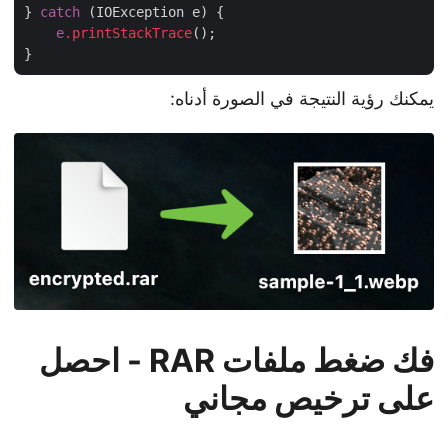
} 
catch
 (IOException e) {

e
.printStackTrace
();

يمكنك رؤية النتيجة في الصورة أدناه:
فك ضغط ملفات RAR - احصل
على ترخيص مجاني