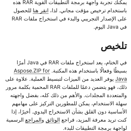
يمكنك تجربة واجهة برمجة التطبيقات القوية RAR هذه
باستخدام ترخيص مؤقت مجاني. لذا،
انقر هنا
للحصول
على الإصدار التجريبي والبدء في استخراج ملفات RAR
في Java اليوم.
تلخيص
في الختام، يعد استخراج ملفات RAR في Java أمرًا
بسيطًا وفعالًا باستخدام هذه المكتبة.
Aspose.ZIP for
Java
يوفر العديد من الميزات لتبسيط العملية. علاوة على
ذلك، فهو يتضمن دعمًا للملفات RAR المحمية بكلمة مرور
والمتعددة المجلدات. والأهم من ذلك كله، بفضل واجهته
سهلة الاستخدام، يمكن للمطورين التركيز على مهامهم
الأساسية دون القلق بشأن الاستخراج اليدوي. أخيرًا، إذا
كنت تريد معرفة المزيد، فراجع
الوثائق
و
المراجع
الرسمية
لواجهة برمجة التطبيقات
للبدء
.