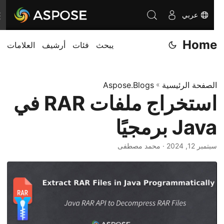
عربي
ت
ب
Home
يبحث
فئات
أرشيف
العلامات
د
ي
ل
الصفحة الرئيسية
»
Aspose.Blogs
ا
استخراج ملفات RAR في
ل
ت
Java برمجيًا
ن
ق
سبتمبر 12, 2024
· محمد مصطفى
ل