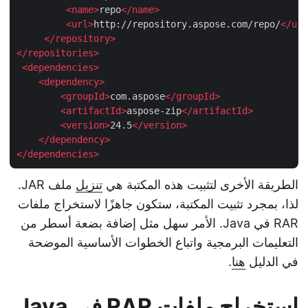
<
name
>
repo
</
name
>
<
url
>
http://repository.aspose.com/repo/
</
u
</
repository
>
</
repositories
>
<
dependencies
>
<
dependency
>
<
groupId
>
com.aspose
</
groupId
>
<
artifactId
>
aspose-zip
</
artifactId
>
<
version
>
24.5
</
version
>
</
dependency
>
</
dependencies
>
الطريقة الأخرى لتثبيت هذه المكتبة هي
تنزيل
ملف JAR.
لذا، بمجرد تثبيت المكتبة، ستكون جاهزًا لاستخراج ملفات
RAR في Java. الأمر سهل مثل إضافة بضعة أسطر من
التعليمات البرمجية واتباع الخطوات الأساسية الموضحة
في الدليل
هنا
.
استخراج ملفات RAR في Java