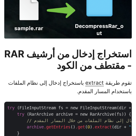
استخراج إدخال من أرشيف RAR
- مقتطف من الكود
تقوم طريقة
extract
باستخراج إدخال إلى نظام الملفات
باستخدام المسار المقدم.
try
 (FileInputStream fs = new FileInputStream(dir +
try
 (RarArchive archive = new RarArchive(fs)) {

archive
.getEntries
()
.get
(
0
)
.extract
(dir + 
"
    }
