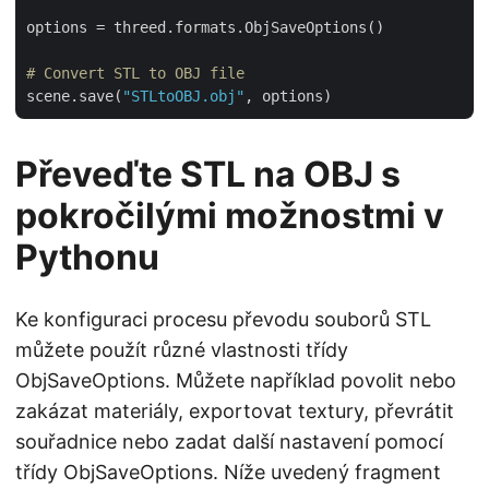
options = threed.formats.ObjSaveOptions()

# Convert STL to OBJ file
scene.save(
"STLtoOBJ.obj"
Převeďte STL na OBJ s
pokročilými možnostmi v
Pythonu
Ke konfiguraci procesu převodu souborů STL
můžete použít různé vlastnosti třídy
ObjSaveOptions. Můžete například povolit nebo
zakázat materiály, exportovat textury, převrátit
souřadnice nebo zadat další nastavení pomocí
třídy ObjSaveOptions. Níže uvedený fragment