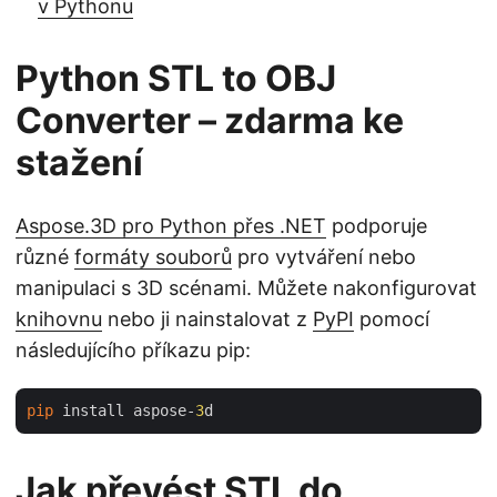
v Pythonu
Python STL to OBJ
Converter – zdarma ke
stažení
Aspose.3D pro Python přes .NET
podporuje
různé
formáty souborů
pro vytváření nebo
manipulaci s 3D scénami. Můžete nakonfigurovat
knihovnu
nebo ji nainstalovat z
PyPI
pomocí
následujícího příkazu pip:
pip
 install aspose-
3
Jak převést STL do