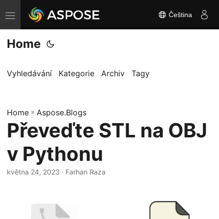
Čeština
P
ř
Home
e
p
n
Vyhledávání
Kategorie
Archiv
Tagy
o
u
Home
t
»
Aspose.Blogs
Převeďte STL na OBJ
n
a
v Pythonu
v
i
května 24, 2023
· Farhan Raza
g
a
c