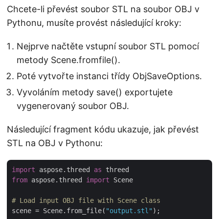
Chcete-li převést soubor STL na soubor OBJ v
Pythonu, musíte provést následující kroky:
Nejprve načtěte vstupní soubor STL pomocí
metody Scene.fromfile().
Poté vytvořte instanci třídy ObjSaveOptions.
Vyvoláním metody save() exportujete
vygenerovaný soubor OBJ.
Následující fragment kódu ukazuje, jak převést
STL na OBJ v Pythonu:
import
 aspose.threed 
as
from
 aspose.threed 
import
 Scene

# Load input OBJ file with Scene class
scene = Scene.from_file(
"output.stl"
);
