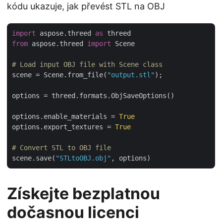
kódu ukazuje, jak převést STL na OBJ
import
 aspose.threed 
as
from
 aspose.threed 
import
 Scene

# Load input OBJ file with Scene class
scene = Scene.from_file(
"output.stl"
);

options = threed.formats.ObjSaveOptions()

options.enable_materials = 
True
options.export_textures = 
True
# Convert STL to OBJ file
scene.save(
"STLtoOBJ.obj"
Získejte bezplatnou
dočasnou licenci