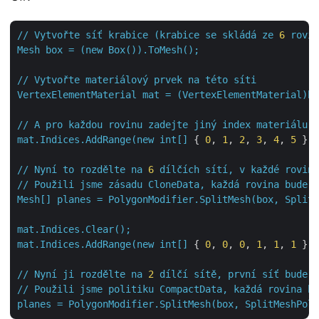
//
Vytvořte
síť
krabice
(krabice
se
skládá
ze
6
rovin
Mesh
box
=
(new
Box()).ToMesh();
//
Vytvořte
materiálový
prvek
na
této
síti
VertexElementMaterial
mat
=
(VertexElementMaterial)bo
//
A
pro
každou
rovinu
zadejte
jiný
index
materiálu
mat.Indices.AddRange(new
int[]
 { 
0
, 
1
, 
2
, 
3
, 
4
, 
5
 }
);
//
Nyní
to
rozdělte
na
6
dílčích
sítí,
v
každé
rovině
//
Použili
jsme
zásadu
CloneData,
každá
rovina
bude
m
Mesh[]
planes
=
PolygonModifier.SplitMesh(box,
SplitM
mat.Indices.Clear();
mat.Indices.AddRange(new
int[]
 { 
0
, 
0
, 
0
, 
1
, 
1
, 
1
 }
);
//
Nyní
ji
rozdělte
na
2
dílčí
sítě,
první
síť
bude
o
//
Použili
jsme
politiku
CompactData,
každá
rovina
bu
planes
=
PolygonModifier.SplitMesh(box,
SplitMeshPoli