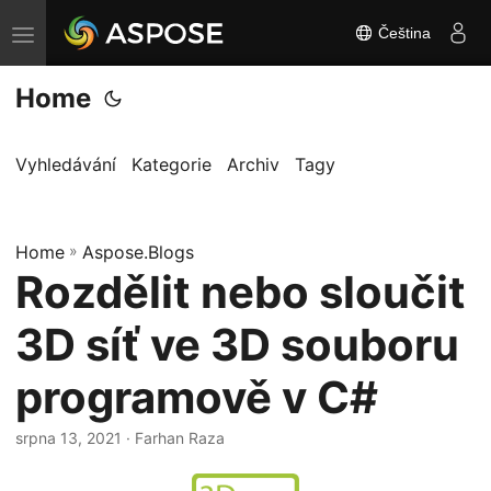
Čeština
P
ř
Home
e
p
n
Vyhledávání
Kategorie
Archiv
Tagy
o
u
Home
t
»
Aspose.Blogs
Rozdělit nebo sloučit
n
a
3D síť ve 3D souboru
v
i
programově v C#
g
a
srpna 13, 2021
· Farhan Raza
c