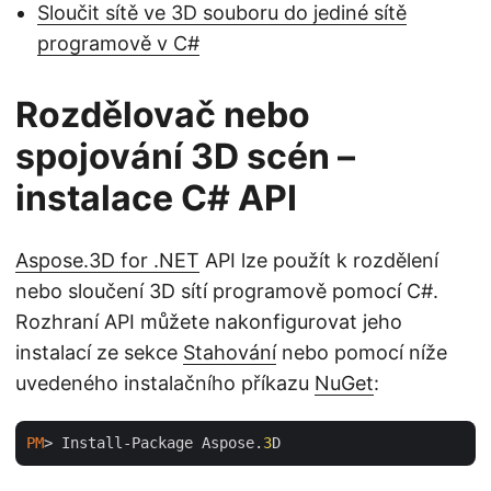
Sloučit sítě ve 3D souboru do jediné sítě
programově v C#
Rozdělovač nebo
spojování 3D scén –
instalace C# API
Aspose.3D for .NET
API lze použít k rozdělení
nebo sloučení 3D sítí programově pomocí C#.
Rozhraní API můžete nakonfigurovat jeho
instalací ze sekce
Stahování
nebo pomocí níže
uvedeného instalačního příkazu
NuGet
:
PM
> Install-Package Aspose.
3