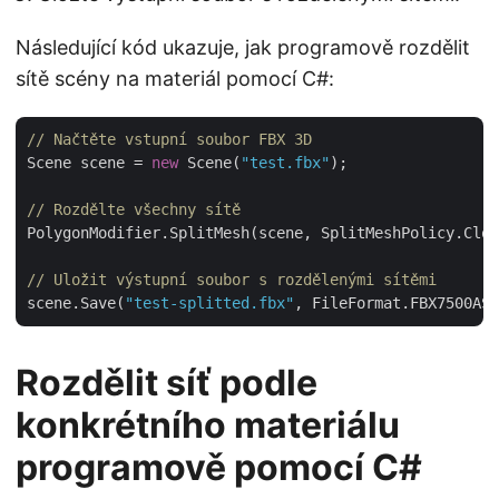
Následující kód ukazuje, jak programově rozdělit
sítě scény na materiál pomocí C#:
// Načtěte vstupní soubor FBX 3D
Scene scene = 
new
 Scene(
"test.fbx"
);

// Rozdělte všechny sítě
PolygonModifier.SplitMesh(scene, SplitMeshPolicy.Clon
// Uložit výstupní soubor s rozdělenými sítěmi
scene.Save(
"test-splitted.fbx"
Rozdělit síť podle
konkrétního materiálu
programově pomocí C#