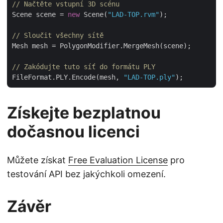
// Načtěte vstupní 3D scénu
Scene scene = 
new
 Scene(
"LAD-TOP.rvm"
);

// Sloučit všechny sítě
Mesh mesh = PolygonModifier.MergeMesh(scene);

// Zakódujte tuto síť do formátu PLY
FileFormat.PLY.Encode(mesh, 
"LAD-TOP.ply"
Získejte bezplatnou
dočasnou licenci
Můžete získat
Free Evaluation License
pro
testování API bez jakýchkoli omezení.
Závěr