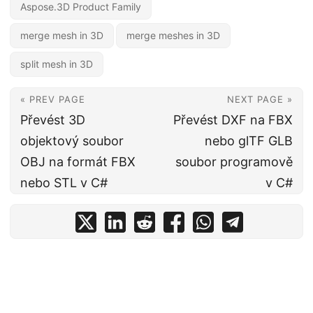
Aspose.3D Product Family
merge mesh in 3D
merge meshes in 3D
split mesh in 3D
« PREV PAGE
NEXT PAGE »
Převést 3D
Převést DXF na FBX
objektový soubor
nebo glTF GLB
OBJ na formát FBX
soubor programově
nebo STL v C#
v C#