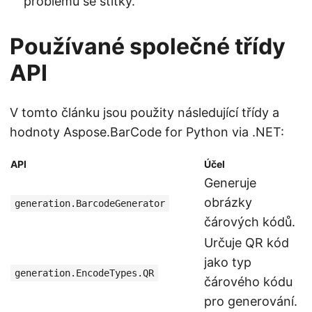
problémů se štítky.
Používané společné třídy
API
V tomto článku jsou použity následující třídy a
hodnoty Aspose.BarCode for Python via .NET:
API
Účel
Generuje
obrázky
generation.BarcodeGenerator
čárových kódů.
Určuje QR kód
jako typ
generation.EncodeTypes.QR
čárového kódu
pro generování.