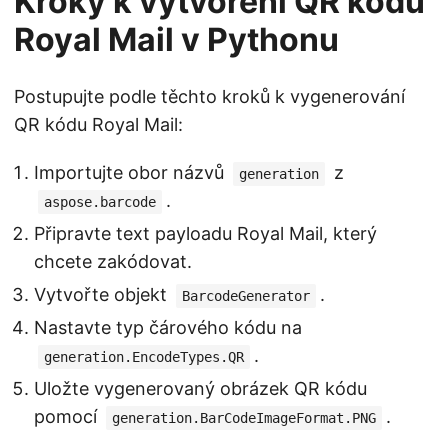
Kroky k vytvoření QR kódu
Royal Mail v Pythonu
Postupujte podle těchto kroků k vygenerování
QR kódu Royal Mail:
Importujte obor názvů
z
generation
.
aspose.barcode
Připravte text payloadu Royal Mail, který
chcete zakódovat.
Vytvořte objekt
.
BarcodeGenerator
Nastavte typ čárového kódu na
.
generation.EncodeTypes.QR
Uložte vygenerovaný obrázek QR kódu
pomocí
.
generation.BarCodeImageFormat.PNG