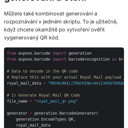
Můžete také kombinovat generování a
rozpoznávání v jediném skriptu. To je užitečné,
když chcete okamžitě po vytvoření ověřit
vygenerovaný QR kód.
from
 aspose.barcode 
import
from
 aspose.barcode 
import
 barcoderecognition 
as
# Data to encode in the QR code
# Replace this with your actual Royal Mail payload / 
royal_mail_data 
=
"ROYALMAIL|TRACKING=AA123456789GB|P
# 1) Generate Royal Mail QR Code
file_name 
=
"royal_mail_qr.png"
generator 
=
 generation
.
    generation
.
EncodeTypes
.