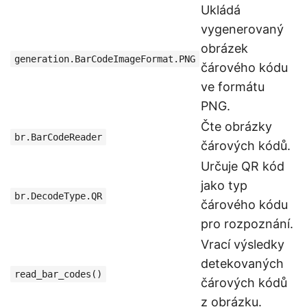
Ukládá
vygenerovaný
obrázek
generation.BarCodeImageFormat.PNG
čárového kódu
ve formátu
PNG.
Čte obrázky
br.BarCodeReader
čárových kódů.
Určuje QR kód
jako typ
br.DecodeType.QR
čárového kódu
pro rozpoznání.
Vrací výsledky
detekovaných
read_bar_codes()
čárových kódů
z obrázku.