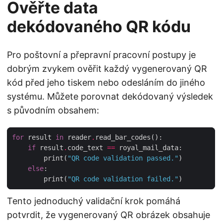
Ověřte data
dekódovaného QR kódu
Pro poštovní a přepravní pracovní postupy je
dobrým zvykem ověřit každý vygenerovaný QR
kód před jeho tiskem nebo odesláním do jiného
systému. Můžete porovnat dekódovaný výsledek
s původním obsahem:
for
 result 
in
 reader
.
if
 result
.
code_text 
==
        print(
"QR code validation passed."
else
        print(
"QR code validation failed."
Tento jednoduchý validační krok pomáhá
potvrdit, že vygenerovaný QR obrázek obsahuje