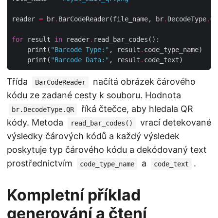
reader 
=
 br
.
BarCodeReader(file_name, br
.
DecodeType
.
for
 result 
in
 reader
.
    print(
"Barcode Type:"
, result
.
    print(
"Barcode Data:"
, result
.
Třída
načítá obrázek čárového
BarCodeReader
kódu ze zadané cesty k souboru. Hodnota
říká čtečce, aby hledala QR
br.DecodeType.QR
kódy. Metoda
vrací detekované
read_bar_codes()
výsledky čárových kódů a každý výsledek
poskytuje typ čárového kódu a dekódovaný text
prostřednictvím
a
.
code_type_name
code_text
Kompletní příklad
generování a čtení