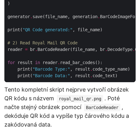
generator
.
save(file_name, generation
.
BarCodeImageForm
print(
"QR Code generated:"
# 2) Read Royal Mail QR Code
reader 
=
 br
.
BarCodeReader(file_name, br
.
DecodeType
.
for
 result 
in
 reader
.
    print(
"Barcode Type:"
, result
.
    print(
"Barcode Data:"
, result
.
Tento kompletní skript nejprve vytvoří obrázek
QR kódu s názvem
. Poté
royal_mail_qr.png
načte stejný obrázek pomocí
,
BarCodeReader
dekóduje QR kód a vypíše typ čárového kódu a
zakódovaná data.