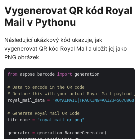
Vygenerovat QR kód Royal
Mail v Pythonu
Následující ukázkový kód ukazuje, jak
vygenerovat QR kód Royal Mail a uložit jej jako
PNG obrázek.
from
 aspose.barcode 
import
# Data to encode in the QR code
# Replace this with your actual Royal Mail payload / 
royal_mail_data 
=
"ROYALMAIL|TRACKING=AA123456789GB|P
# Generate Royal Mail QR Code
file_name 
=
"royal_mail_qr.png"
generator 
=
 generation
.