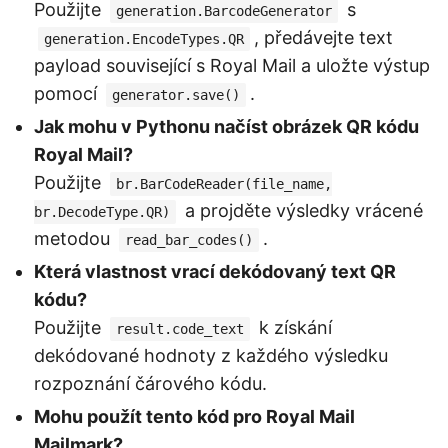
Použijte
s
generation.BarcodeGenerator
, předávejte text
generation.EncodeTypes.QR
payload související s Royal Mail a uložte výstup
pomocí
.
generator.save()
Jak mohu v Pythonu načíst obrázek QR kódu
Royal Mail?
Použijte
br.BarCodeReader(file_name,
a projděte výsledky vrácené
br.DecodeType.QR)
metodou
.
read_bar_codes()
Která vlastnost vrací dekódovaný text QR
kódu?
Použijte
k získání
result.code_text
dekódované hodnoty z každého výsledku
rozpoznání čárového kódu.
Mohu použít tento kód pro Royal Mail
Mailmark?