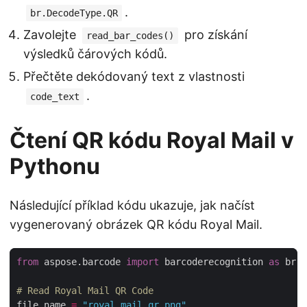
.
br.DecodeType.QR
Zavolejte
pro získání
read_bar_codes()
výsledků čárových kódů.
Přečtěte dekódovaný text z vlastnosti
.
code_text
Čtení QR kódu Royal Mail v
Pythonu
Následující příklad kódu ukazuje, jak načíst
vygenerovaný obrázek QR kódu Royal Mail.
from
 aspose.barcode 
import
 barcoderecognition 
as
# Read Royal Mail QR Code
file_name 
=
"royal_mail_qr.png"