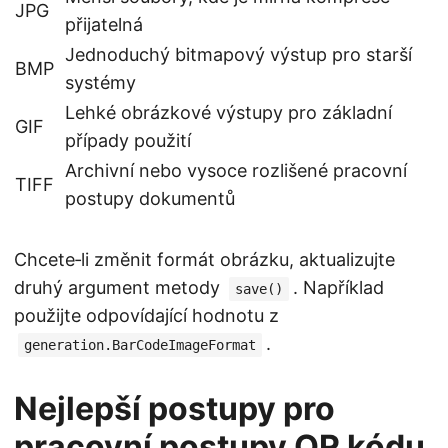
JPG
přijatelná
Jednoduchý bitmapový výstup pro starší
BMP
systémy
Lehké obrázkové výstupy pro základní
GIF
případy použití
Archivní nebo vysoce rozlišené pracovní
TIFF
postupy dokumentů
Chcete‑li změnit formát obrázku, aktualizujte
druhý argument metody
. Například
save()
použijte odpovídající hodnotu z
.
generation.BarCodeImageFormat
Nejlepší postupy pro
pracovní postupy QR kódu