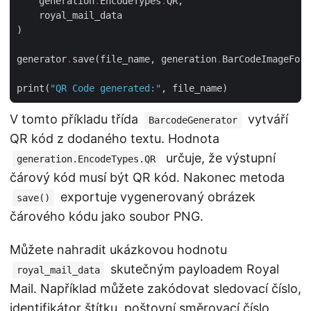
    generation
.
EncodeTypes
.
generator
.
save(file_name, generation
.
BarCodeImageForm
print(
"QR Code generated:"
V tomto příkladu třída
vytváří
BarcodeGenerator
QR kód z dodaného textu. Hodnota
určuje, že výstupní
generation.EncodeTypes.QR
čárový kód musí být QR kód. Nakonec metoda
exportuje vygenerovaný obrázek
save()
čárového kódu jako soubor PNG.
Můžete nahradit ukázkovou hodnotu
skutečným payloadem Royal
royal_mail_data
Mail. Například můžete zakódovat sledovací číslo,
identifikátor štítku, poštovní směrovací číslo