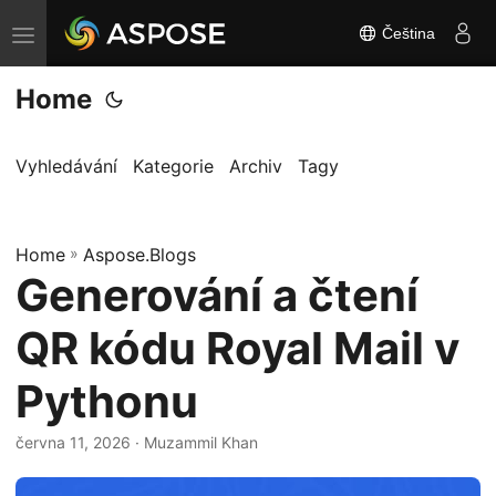
Čeština
P
ř
Home
e
p
n
Vyhledávání
Kategorie
Archiv
Tagy
o
u
Home
t
»
Aspose.Blogs
Generování a čtení
n
a
QR kódu Royal Mail v
v
i
Pythonu
g
a
června 11, 2026
· Muzammil Khan
c