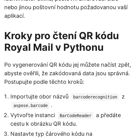
nebo jinou poštovní hodnotu požadovanou vaší
aplikací.
Kroky pro čtení QR kódu
Royal Mail v Pythonu
Po vygenerování QR kódu jej můžete načíst zpět,
abyste ověřili, že zakódovaná data jsou správná.
Postupujte podle těchto kroků:
Importujte obor názvů
z
barcoderecognition
.
aspose.barcode
Vytvořte instanci
a předáte
BarCodeReader
cestu k obrázku QR kódu.
Nastavte typ čárového kódu na