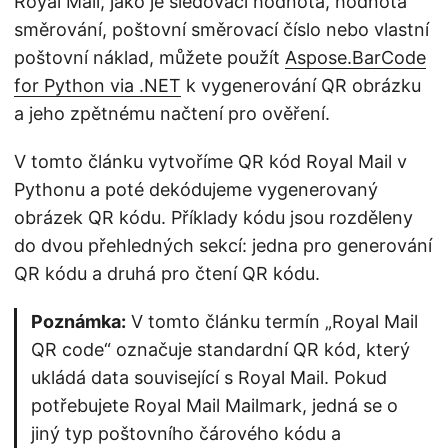
Royal Mail, jako je sledovací hodnota, hodnota
směrování, poštovní směrovací číslo nebo vlastní
poštovní náklad, můžete použít
Aspose.BarCode
for Python via .NET
k vygenerování QR obrázku
a jeho zpětnému načtení pro ověření.
V tomto článku vytvoříme QR kód Royal Mail v
Pythonu a poté dekódujeme vygenerovaný
obrázek QR kódu. Příklady kódu jsou rozděleny
do dvou přehledných sekcí: jedna pro generování
QR kódu a druhá pro čtení QR kódu.
Poznámka:
V tomto článku termín „Royal Mail
QR code“ označuje standardní QR kód, který
ukládá data související s Royal Mail. Pokud
potřebujete Royal Mail Mailmark, jedná se o
jiný typ poštovního čárového kódu a