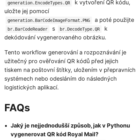
k vytvoření QR kódu,
generation.EncodeTypes.QR
uložte jej pomocí
a poté použijte
generation.BarCodeImageFormat.PNG
s
k
br.BarCodeReader
br.DecodeType.QR
dekódování vygenerovaného obrázku.
Tento workflow generování a rozpoznávání je
užitečný pro ověřování QR kódů před jejich
tiskem na poštovní štítky, uložením v přepravních
systémech nebo odesláním do následných
logistických aplikací.
FAQs
Jaký je nejjednodušší způsob, jak v Pythonu
vygenerovat QR kód Royal Mail?