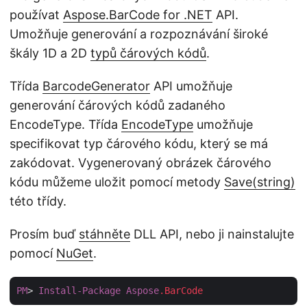
používat
Aspose.BarCode for .NET
API.
Umožňuje generování a rozpoznávání široké
škály 1D a 2D
typů čárových kódů
.
Třída
BarcodeGenerator
API umožňuje
generování čárových kódů zadaného
EncodeType. Třída
EncodeType
umožňuje
specifikovat typ čárového kódu, který se má
zakódovat. Vygenerovaný obrázek čárového
kódu můžeme uložit pomocí metody
Save(string)
této třídy.
Prosím buď
stáhněte
DLL API, nebo ji nainstalujte
pomocí
NuGet
.
PM
> 
Install-Package
Aspose
.BarCode