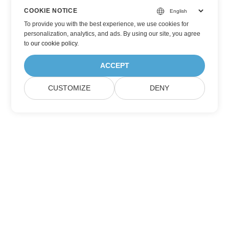
COOKIE NOTICE
To provide you with the best experience, we use cookies for
personalization, analytics, and ads. By using our site, you agree
to
our cookie policy
.
ACCEPT
CUSTOMIZE
DENY
Přihlaste se k aktualizacím produktů
Aspose
Získávejte měsíční newslettery a nabídky přímo do své poštovní