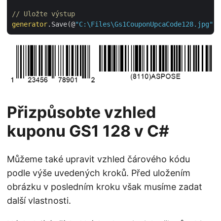
// Uložte výstup
generator
.Save(@
"C:\Files\Gs1CouponUpcaCode128.jpg"
Přizpůsobte vzhled
kuponu GS1 128 v C#
Můžeme také upravit vzhled čárového kódu
podle výše uvedených kroků. Před uložením
obrázku v posledním kroku však musíme zadat
další vlastnosti.