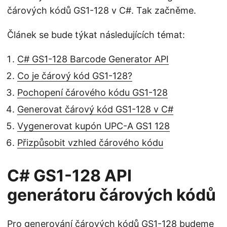
čárových kódů GS1-128 v C#. Tak začněme.
Článek se bude týkat následujících témat:
C# GS1-128 Barcode Generator API
Co je čárový kód GS1-128?
Pochopení čárového kódu GS1-128
Generovat čárový kód GS1-128 v C#
Vygenerovat kupón UPC-A GS1 128
Přizpůsobit vzhled čárového kódu
C# GS1-128 API
generátoru čárových kódů
Pro generování čárových kódů GS1-128 budeme