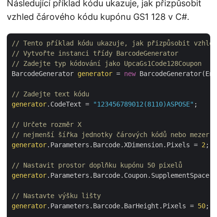
Následující příklad kódu ukazuje, jak přizpůsobit
vzhled čárového kódu kupónu GS1 128 v C#.
// Tento příklad kódu ukazuje, jak přizpůsobit vzhle
// Vytvořte instanci třídy BarcodeGenerator
// Zadejte typ kódování jako UpcaGs1Code128Coupon
BarcodeGenerator 
generator
 = 
new
 BarcodeGenerator(Enc
// Zadejte text kódu
generator
.CodeText = 
"123456789012(8110)ASPOSE"
;

// Určete rozměr X 
// nejmenší šířka jednotky čárových kódů nebo mezer
generator
.Parameters.Barcode.XDimension.Pixels = 
2
;

// Nastavit prostor doplňku kupónu 50 pixelů
generator
.Parameters.Barcode.Coupon.SupplementSpace.P
// Nastavte výšku lišty
generator
.Parameters.Barcode.BarHeight.Pixels = 
50
;
