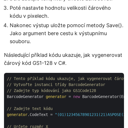
Poté nastavte hodnotu velikosti čárového
kódu v pixelech.
Nakonec výstup uložte pomocí metody Save().
Jako argument bere cestu k výstupnímu
souboru.
Následující příklad kódu ukazuje, jak vygenerovat
čárový kód GS1-128 v C#.
// Tento příklad kódu ukazuje, jak vygenerovat čárový
// Vytvořte instanci třídy BarcodeGenerator
// Zadejte typ kódování jako GS1Code128
BarcodeGenerator 
generator
 = 
new
 BarcodeGenerator(Enc
// Zadejte text kódu
generator
.CodeText = 
"(01)12345678901231(21)ASPOSE(30
// Určete rozměr X 