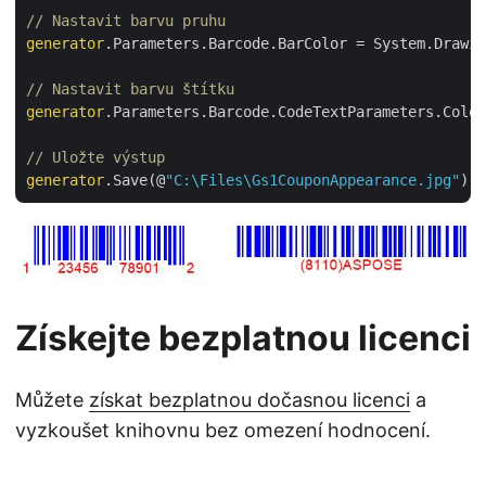
// Nastavit barvu pruhu
generator
.Parameters.Barcode.BarColor = System.Drawin
// Nastavit barvu štítku
generator
.Parameters.Barcode.CodeTextParameters.Color
// Uložte výstup
generator
.Save(@
"C:\Files\Gs1CouponAppearance.jpg"
Získejte bezplatnou licenci
Můžete
získat bezplatnou dočasnou licenci
a
vyzkoušet knihovnu bez omezení hodnocení.