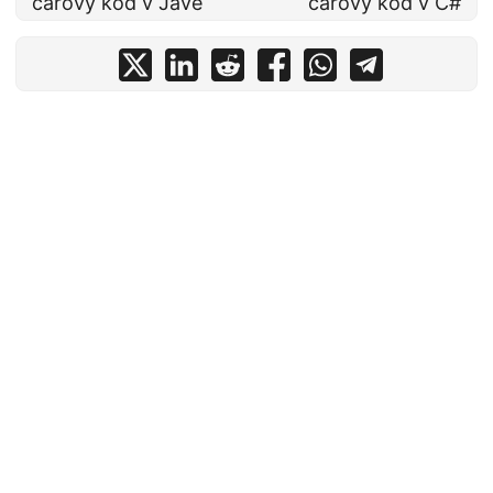
čárový kód v Javě
čárový kód v C#