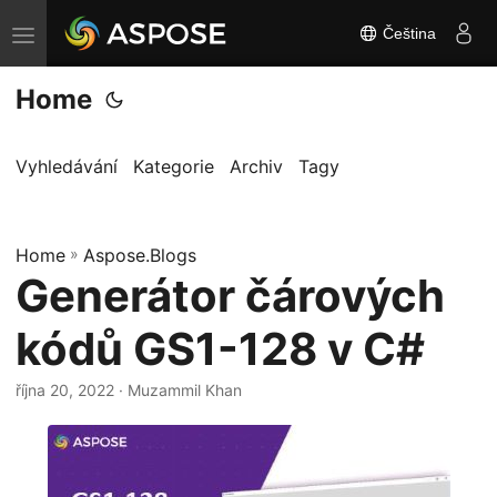
Čeština
P
ř
Home
e
p
n
Vyhledávání
Kategorie
Archiv
Tagy
o
u
Home
t
»
Aspose.Blogs
Generátor čárových
n
a
kódů GS1-128 v C#
v
i
října 20, 2022
· Muzammil Khan
g
a
c