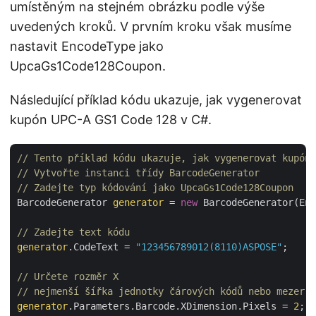
umístěným na stejném obrázku podle výše
uvedených kroků. V prvním kroku však musíme
nastavit EncodeType jako
UpcaGs1Code128Coupon.
Následující příklad kódu ukazuje, jak vygenerovat
kupón UPC-A GS1 Code 128 v C#.
// Tento příklad kódu ukazuje, jak vygenerovat kupón 
// Vytvořte instanci třídy BarcodeGenerator
// Zadejte typ kódování jako UpcaGs1Code128Coupon
BarcodeGenerator 
generator
 = 
new
 BarcodeGenerator(Enc
// Zadejte text kódu
generator
.CodeText = 
"123456789012(8110)ASPOSE"
;

// Určete rozměr X 
// nejmenší šířka jednotky čárových kódů nebo mezer
generator
.Parameters.Barcode.XDimension.Pixels = 
2
;
