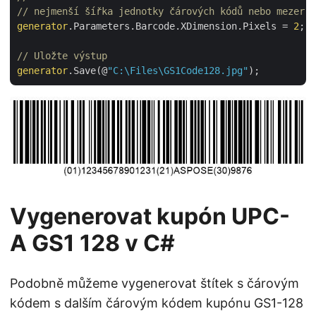
// nejmenší šířka jednotky čárových kódů nebo mezer
generator
.Parameters.Barcode.XDimension.Pixels = 
2
;

// Uložte výstup
generator
.Save(@
"C:\Files\GS1Code128.jpg"
Vygenerovat kupón UPC-
A GS1 128 v C#
Podobně můžeme vygenerovat štítek s čárovým
kódem s dalším čárovým kódem kupónu GS1-128