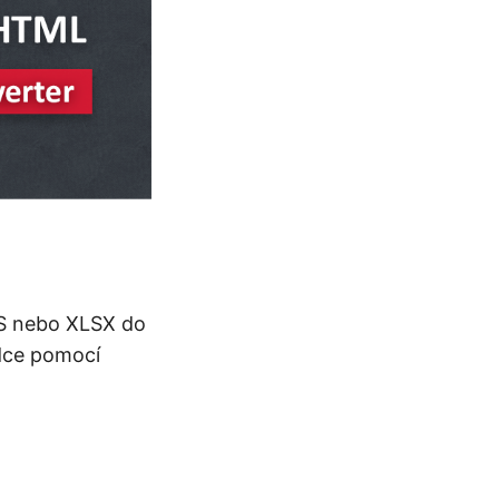
LS nebo XLSX do
dce pomocí