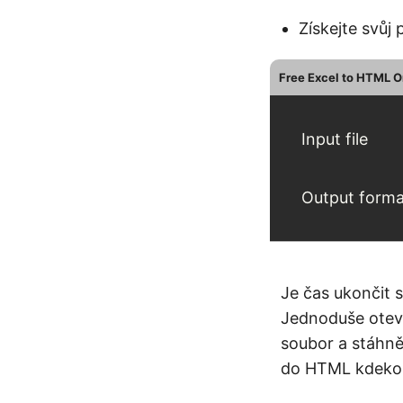
Získejte svů
Free Excel to HTML O
Input file
Output forma
Je čas ukončit 
Jednoduše otevř
soubor a stáhně
do HTML kdekoli