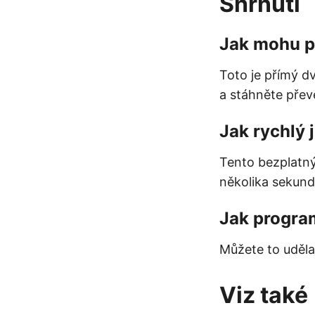
Shrnutí
Jak mohu p
Toto je přímý d
a stáhněte pře
Jak rychlý 
Tento bezplatný
několika sekund
Jak progra
Můžete to uděl
Viz také