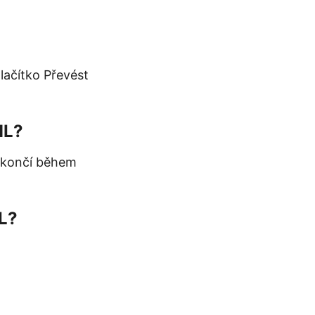
lačítko Převést
ML?
dokončí během
L?