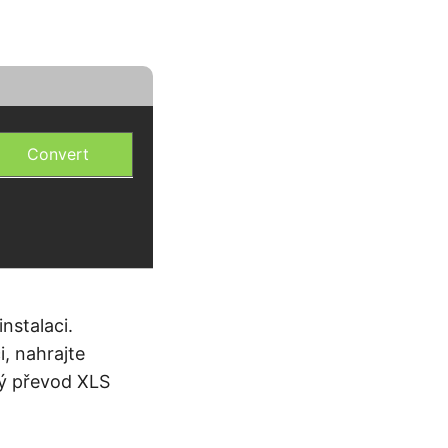
Convert
nstalaci.
, nahrajte
lý převod XLS