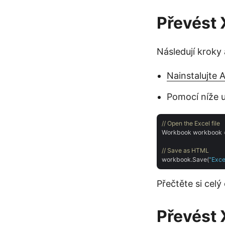
Převést
Následují kroky
Nainstalujte 
Pomocí níže 
// Open the Excel file
Workbook workbook 
// Save as HTML
workbook.Save(
"Exce
Přečtěte si celý
Převést 