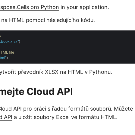
Aspose.Cells pro Python
in your application.
 na HTML pomocí následujícího kódu.
k
kbook.xlsx"
)

TML file
tml"
vytvořit převodník XLSX na HTML v Pythonu
.
mejte Cloud API
loud API pro práci s řadou formátů souborů. Můžet
d API
a uložit soubory Excel ve formátu HTML.