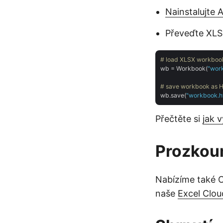
Nainstalujte 
Převeďte XLS
# load XLSX workboo
wb = Workbook(
"wor
# save workbook as H
wb.save(
"workbook.h
Přečtěte si
jak 
Prozkou
Nabízíme také C
naše
Excel Clou