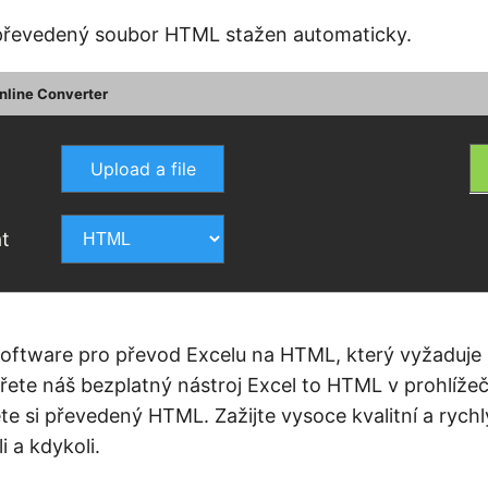
j převedený soubor HTML stažen automaticky.
nline Converter
Upload a file
t
software pro převod Excelu na HTML, který vyžaduje i
ete náš bezplatný nástroj Excel to HTML v prohlížeči
te si převedený HTML. Zažijte vysoce kvalitní a rych
 a kdykoli.