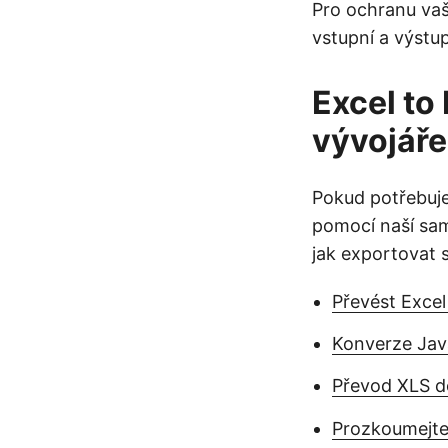
Pro ochranu va
vstupní a výstu
Excel to
vývojáře
Pokud potřebuj
pomocí naší sam
jak exportovat
Převést Exce
Konverze Ja
Převod XLS 
Prozkoumejte