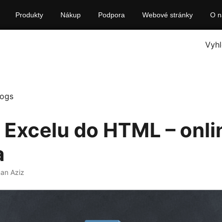
Produkty
Nákup
Podpora
Webové stránky
O n
Vyhl
logs
 Excelu do HTML – onli
a
an Aziz