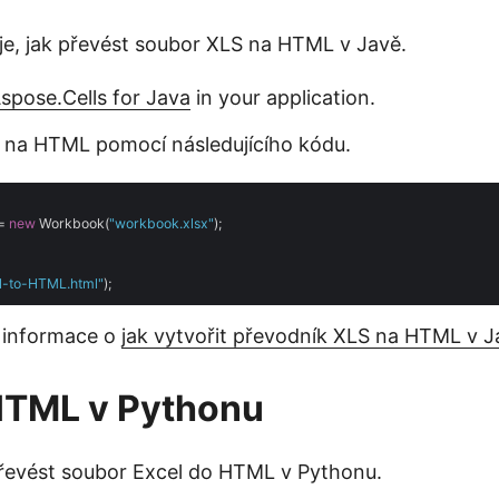
je, jak převést soubor XLS na HTML v Javě.
Aspose.Cells for Java
in your application.
 na HTML pomocí následujícího kódu.
= 
new
 Workbook(
"workbook.xlsx"
);

l-to-HTML.html"
í informace o
jak vytvořit převodník XLS na HTML v J
HTML v Pythonu
řevést soubor Excel do HTML v Pythonu.