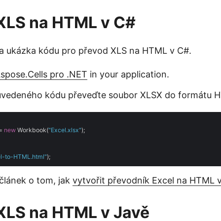
 XLS na HTML v C#
 a ukázka kódu pro převod XLS na HTML v C#.
Aspose.Cells pro .NET
in your application.
uvedeného kódu převeďte soubor XLSX do formátu 
= 
new
 Workbook(
"Excel.xlsx"
);

l-to-HTML.html"
 článek o tom, jak
vytvořit převodník Excel na HTML 
XLS na HTML v Javě