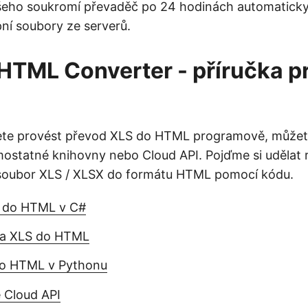
šeho soukromí převaděč po 24 hodinách automaticky
pní soubory ze serverů.
 HTML Converter - příručka p
ete provést převod XLS do HTML programově, můžete
ostatné knihovny nebo Cloud API. Pojďme si udělat r
 soubor XLS / XLSX do formátu HTML pomocí kódu.
l do HTML v C#
va XLS do HTML
do HTML v Pythonu
 Cloud API