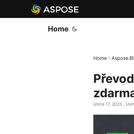
Home
Home
»
Aspose.B
Převod
zdarm
února 17, 2023
· Usm