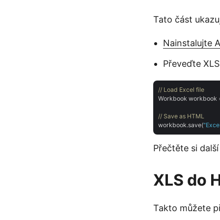
Tato část ukazu
Nainstalujte 
Převeďte XLS
// Load Excel file
Workbook workbook 
// Save as HTML
workbook.save(
"Exce
Přečtěte si dalš
XLS do 
Takto můžete p