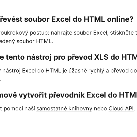
řevést soubor Excel do HTML online?
voukrokový postup: nahrajte soubor Excel, stiskněte t
vedený soubor HTML.
je tento nástroj pro převod XLS do HT
 nástroj Excel do HTML je úžasně rychlý a převod 
.
mově vytvořit převodník Excel do HTM
at pomocí naší
samostatné knihovny
nebo
Cloud API
.