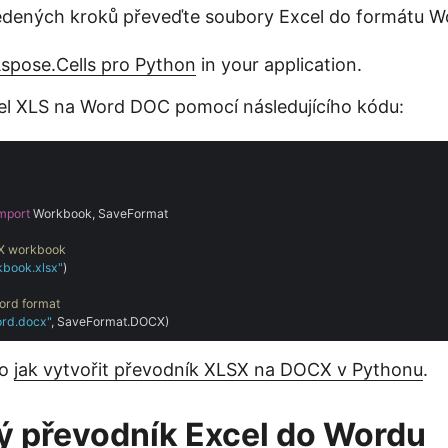
edených kroků převeďte soubory Excel do formátu W
Aspose.Cells pro Python
in your application.
el XLS na Word DOC pomocí následujícího kódu:
mport
 Workbook, SaveFormat

SX workbook
kbook.xlsx"
)

Word format
ord.docx"
 o
jak vytvořit převodník XLSX na DOCX v Pythonu
.
ý převodník Excel do Wordu