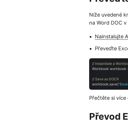
Níže uvedené kr
na Word DOC v 
Nainstalujte 
Převeďte Exc
// Instantiate a Workbo
Workbook workbook 
// Save as DOCX
workbook.save(
"Book
Přečtěte si více
Převod E