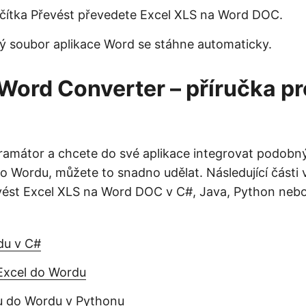
ačítka Převést převedete Excel XLS na Word DOC.
ý soubor aplikace Word se stáhne automaticky.
 Word Converter – příručka pr
ramátor a chcete do své aplikace integrovat podobný
o Wordu, můžete to snadno udělat. Následující části 
vést Excel XLS na Word DOC v C#, Java, Python neb
du v C#
Excel do Wordu
u do Wordu v Pythonu