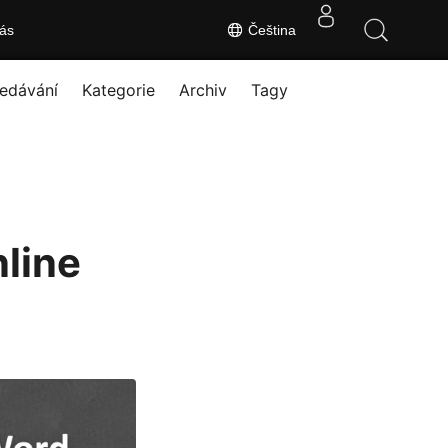
ás
Čeština
edávání
Kategorie
Archiv
Tagy
nline