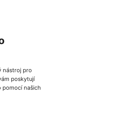
o
 nástroj pro
vám poskytují
o pomocí našich