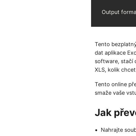
Output forma
Tento bezplatný
dat aplikace Ex
software, stačí 
XLS, kolik chcet
Tento online př
smaže vaše vstu
Jak přev
Nahrajte soub