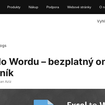
Produkty
Nákup
Podpora
Webové stránky
O n
Vyhl
logs
do Wordu – bezplatný o
ník
an Aziz