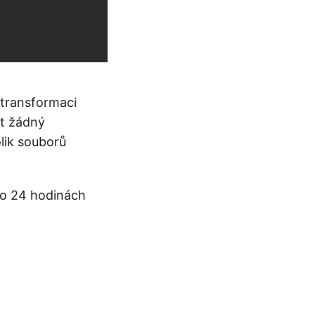
 transformaci
at žádný
olik souborů
po 24 hodinách