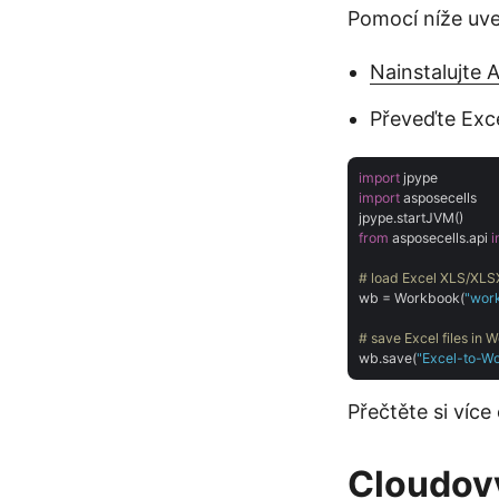
Pomocí níže uv
Nainstalujte 
Převeďte Exc
import
import
 asposecells

from
 asposecells.api 
i
# load Excel XLS/XL
wb = Workbook(
"wor
# save Excel files in 
wb.save(
"Excel-to-W
Přečtěte si více
Cloudov