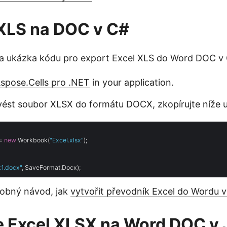
XLS na DOC v C#
 a ukázka kódu pro export Excel XLS do Word DOC v
Aspose.Cells pro .NET
in your application.
evést soubor XLSX do formátu DOCX, zkopírujte níže 
= 
new
 Workbook(
"Excel.xlsx"
);

1.docx"
robný návod, jak
vytvořit převodník Excel do Wordu 
e Excel XLSX na Word DOC v 