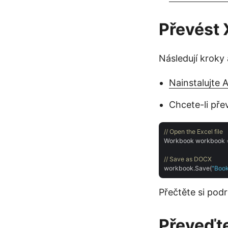
Převést 
Následují kroky
Nainstalujte 
Chcete-li př
// Open the Excel file
Workbook workbook 
// Save as DOCX
workbook.Save(
"Book
Přečtěte si pod
Převeďt