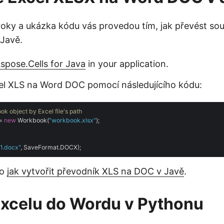
oky a ukázka kódu vás provedou tím, jak převést so
Javě.
Aspose.Cells for Java
in your application.
el XLS na Word DOC pomocí následujícího kódu:
ok object by Excel file's path
= 
new
 Workbook(
"workbook.xlsx"
);

1.docx"
 o
jak vytvořit převodník XLS na DOC v Javě
.
xcelu do Wordu v Pythonu