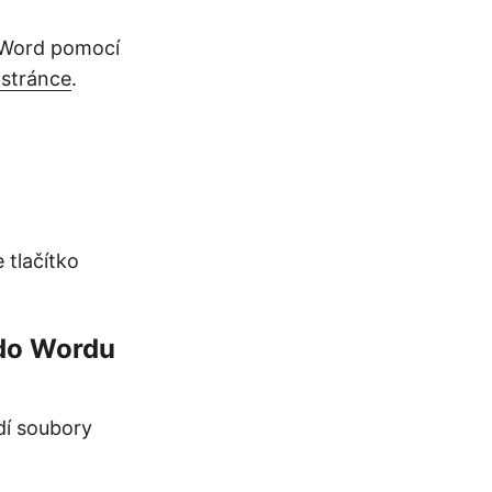
 Word pomocí
 stránce
.
 tlačítko
 do Wordu
dí soubory