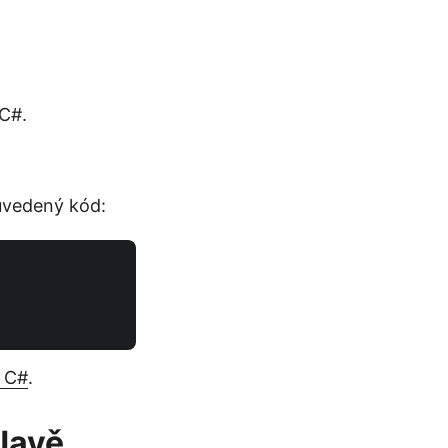
 C#.
uvedený kód:
v C#
.
Javě