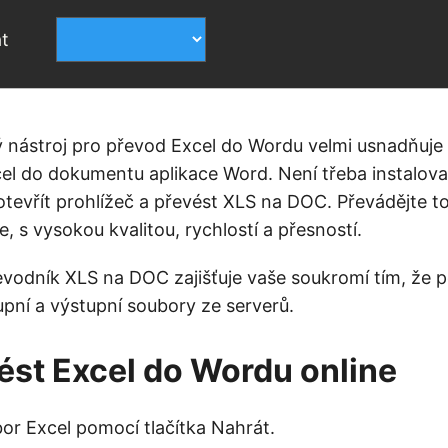
t
 nástroj pro převod Excel do Wordu velmi usnadňuje
cel do dokumentu aplikace Word. Není třeba instalov
otevřít prohlížeč a převést XLS na DOC. Převádějte t
e, s vysokou kvalitou, rychlostí a přesností.
evodník XLS na DOC zajišťuje vaše soukromí tím, že 
pní a výstupní soubory ze serverů.
ést Excel do Wordu online
or Excel pomocí tlačítka Nahrát.