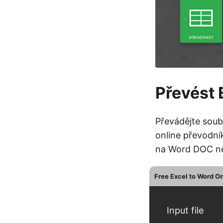
Převést 
Převádějte sou
online převodní
na Word DOC ne
Free Excel to Word O
Input file