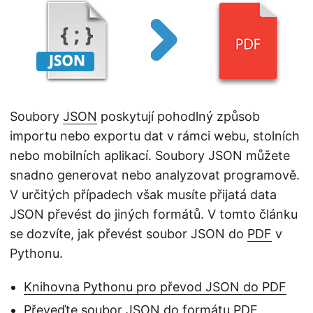
i
Soubory
JSON
poskytují pohodlný způsob
importu nebo exportu dat v rámci webu, stolních
nebo mobilních aplikací. Soubory JSON můžete
snadno generovat nebo analyzovat programově.
V určitých případech však musíte přijatá data
JSON převést do jiných formátů. V tomto článku
se dozvíte, jak převést soubor JSON do
PDF
v
Pythonu.
Knihovna Pythonu pro převod JSON do PDF
Převeďte soubor JSON do formátu PDF