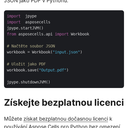
JSON jako PDF v Pythonu.
import
import
  asposecells     

from
 asposecells.api 
import
 Workbook

# Načtěte soubor JSON
workbook = Workbook(
"input.json"
)

# Uložit jako PDF
workbook.save(
"Output.pdf"
)

Získejte bezplatnou licenci
Můžete
získat bezplatnou dočasnou licenci
k
používání Aspose.Cells pro Python bez omezení