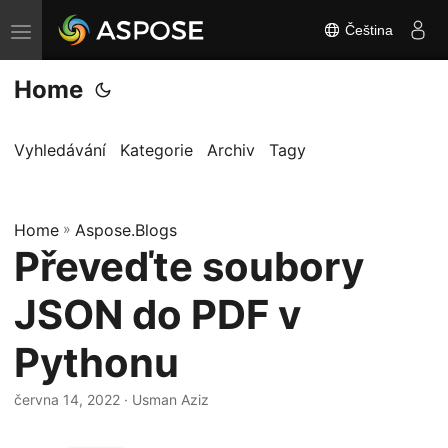
Čeština
P
ř
Home
e
p
n
Vyhledávání
Kategorie
Archiv
Tagy
o
u
Home
t
»
Aspose.Blogs
Převeďte soubory
n
a
JSON do PDF v
v
i
Pythonu
g
a
června 14, 2022
· Usman Aziz
c