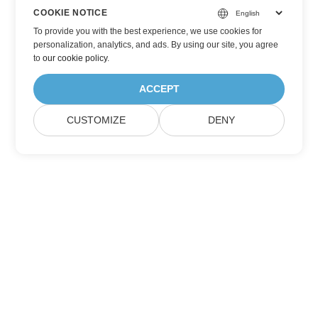
COOKIE NOTICE
To provide you with the best experience, we use cookies for
personalization, analytics, and ads. By using our site, you agree
to
our cookie policy
.
ACCEPT
CUSTOMIZE
DENY
Přihlaste se k aktualizacím produktů
Aspose
Získávejte měsíční newslettery a nabídky přímo do své poštovní