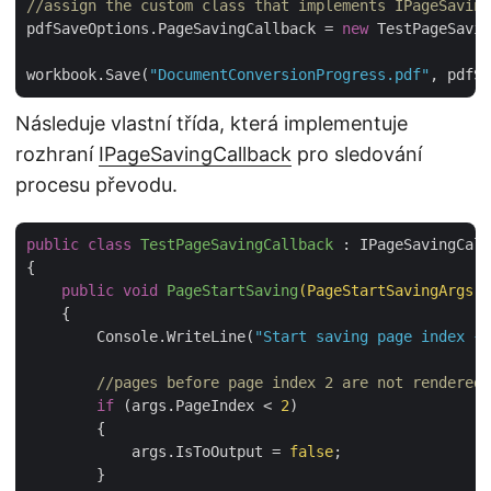
//assign the custom class that implements IPageSaving
pdfSaveOptions.PageSavingCallback = 
new
 TestPageSavin
workbook.Save(
"DocumentConversionProgress.pdf"
Následuje vlastní třída, která implementuje
rozhraní
IPageSavingCallback
pro sledování
procesu převodu.
public
class
TestPageSavingCallback
 :
 IPageSavingCall
{

public
void
PageStartSaving
(PageStartSavingArgs a
{

        Console.WriteLine(
"Start saving page index {0
//pages before page index 2 are not rendered.
if
 (args.PageIndex < 
2
)

        {

            args.IsToOutput = 
false
;

        }
