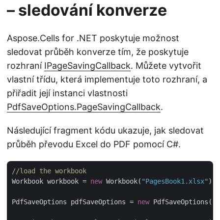
– sledování konverze
Aspose.Cells for .NET poskytuje možnost
sledovat průběh konverze tím, že poskytuje
rozhraní
IPageSavingCallback
. Můžete vytvořit
vlastní třídu, která implementuje toto rozhraní, a
přiřadit její instanci vlastnosti
PdfSaveOptions.PageSavingCallback
.
Následující fragment kódu ukazuje, jak sledovat
průběh převodu Excel do PDF pomocí C#.
//load the workbook
Workbook workbook = 
new
 Workbook(
"PagesBook1.xlsx"
);

PdfSaveOptions pdfSaveOptions = 
new
 PdfSaveOptions();
