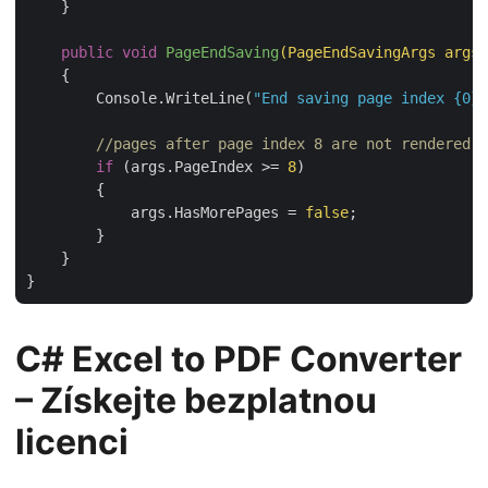
    }

public
void
PageEndSaving
(PageEndSavingArgs args)
{

        Console.WriteLine(
"End saving page index {0} 
//pages after page index 8 are not rendered.
if
 (args.PageIndex >= 
8
)

        {

            args.HasMorePages = 
false
;

        }

    }

C# Excel to PDF Converter
– Získejte bezplatnou
licenci