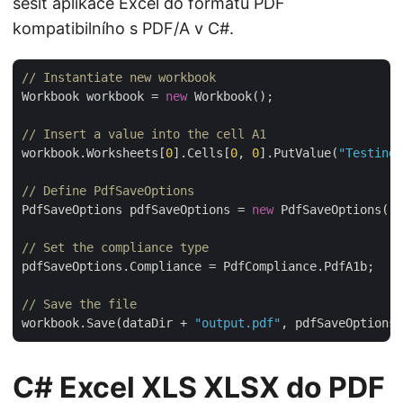
sešit aplikace Excel do formátu PDF
kompatibilního s PDF/A v C#.
// Instantiate new workbook
Workbook workbook = 
new
 Workbook();

// Insert a value into the cell A1
workbook.Worksheets[
0
].Cells[
0
, 
0
].PutValue(
"Testing 
// Define PdfSaveOptions
PdfSaveOptions pdfSaveOptions = 
new
 PdfSaveOptions();

// Set the compliance type
pdfSaveOptions.Compliance = PdfCompliance.PdfA1b;

// Save the file
workbook.Save(dataDir + 
"output.pdf"
C# Excel XLS XLSX do PDF