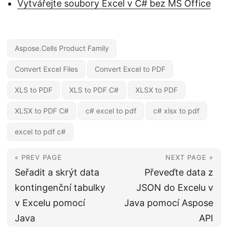
Vytvářejte soubory Excel v C# bez MS Office
Aspose.Cells Product Family
Convert Excel Files
Convert Excel to PDF
XLS to PDF
XLS to PDF C#
XLSX to PDF
XLSX to PDF C#
c# excel to pdf
c# xlsx to pdf
excel to pdf c#
« PREV PAGE
NEXT PAGE »
Seřadit a skrýt data
Převeďte data z
kontingenční tabulky
JSON do Excelu v
v Excelu pomocí
Java pomocí Aspose
Java
API