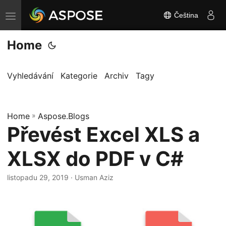
Čeština
P
ř
Home
e
p
n
Vyhledávání
Kategorie
Archiv
Tagy
o
u
Home
t
»
Aspose.Blogs
Převést Excel XLS a
n
a
XLSX do PDF v C#
v
i
listopadu 29, 2019
· Usman Aziz
g
a
c