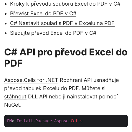
Kroky k převodu souboru Excel do PDF v C#
Převést Excel do PDF v C#
C# Nastavit soulad s PDF v Excelu na PDF
Sledujte převod Excel do PDF v C#
C# API pro převod Excel do
PDF
Aspose.Cells for .NET
Rozhraní API usnadňuje
převod tabulek Excelu do PDF. Můžete si
stáhnout
DLL API nebo ji nainstalovat pomocí
NuGet.
PM
> 
Install-Package
Aspose
.Cells