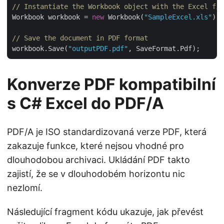
// Instantiate the Workbook object with the Excel fil
Workbook workbook = 
new
 Workbook(
"SampleExcel.xls"
);

// Save the document in PDF format
workbook.Save(
"outputPDF.pdf"
Konverze PDF kompatibilní
s C# Excel do PDF/A
PDF/A je ISO standardizovaná verze PDF, která
zakazuje funkce, které nejsou vhodné pro
dlouhodobou archivaci. Ukládání PDF takto
zajistí, že se v dlouhodobém horizontu nic
nezlomí.
Následující fragment kódu ukazuje, jak převést