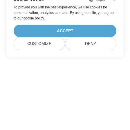
To provide you with the best experience, we use cookies for
personalization, analytics, and ads. By using our site, you agree
to
our cookie policy
.
ACCEPT
CUSTOMIZE
DENY
Přihlaste se k aktualizacím produktů
Aspose
Získávejte měsíční newslettery a nabídky přímo do své poštovní
schránky.