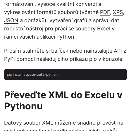
formátování, vysoce kvalitní konverzi a
vykreslování formátů souborů (včetně
PDF
,
XPS
,
JSON
a obrázků), vytváření grafů a správu dat.
robustní nástroj pro práci se soubory Excel v
rámci vašich aplikací Python.
Prosím
stáhněte si balíček
nebo
nainstalujte API z
PyPI
pomocí následujícího příkazu pip v konzole:
pip
Převeďte XML do Excelu v
Pythonu
Datový soubor XML můžeme snadno převést na
sešit aplikace Excel podle následujících kroků: