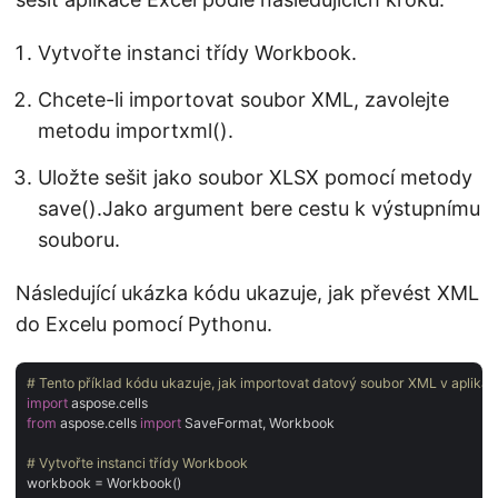
Vytvořte instanci třídy Workbook.
Chcete-li importovat soubor XML, zavolejte
metodu importxml().
Uložte sešit jako soubor XLSX pomocí metody
save().Jako argument bere cestu k výstupnímu
souboru.
Následující ukázka kódu ukazuje, jak převést XML
do Excelu pomocí Pythonu.
# Tento příklad kódu ukazuje, jak importovat datový soubor XML v aplikaci
import
from
 aspose.cells 
import
 SaveFormat, Workbook

# Vytvořte instanci třídy Workbook
workbook = Workbook()
