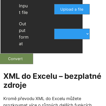
Inpu
Upload a file
t file
Out
put
form
at
Convert
XML do Excelu – bezplatné
zdroje
Kromě převodu XML do Excelu můžete
prozkoumat více o různých dalších funkcích