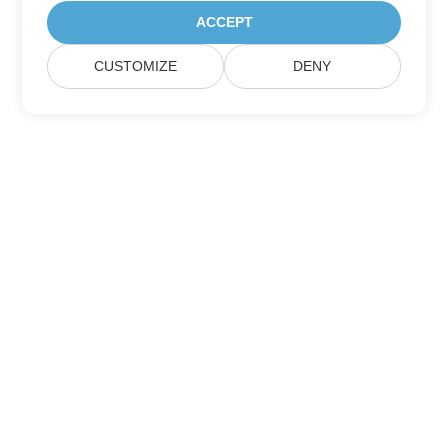
ACCEPT
CUSTOMIZE
DENY
Přihlaste se k odběru aktualizací produktu
Aspose
Získejte měsíční zpravodaje a nabídky přímo do vaší poštovní
schránky.