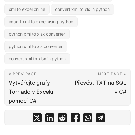
xml to excel online
convert xml to xls in python
import xml to excel using python
python xml to xlsx converter
python xml to xls converter
convert xml to xlsx in python
« PREV PAGE
NEXT PAGE »
Vytvářejte grafy
Převést TXT na SQL
Tornado v Excelu
v C#
pomocí C#