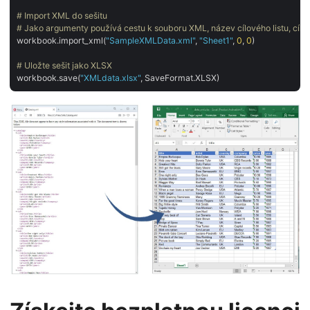
# Import XML do sešitu
# Jako argumenty používá cestu k souboru XML, název cílového listu, cílo
workbook.import_xml(
"SampleXMLData.xml"
, 
"Sheet1"
, 
0
, 
0
)

# Uložte sešit jako XLSX
workbook.save(
"XMLdata.xlsx"