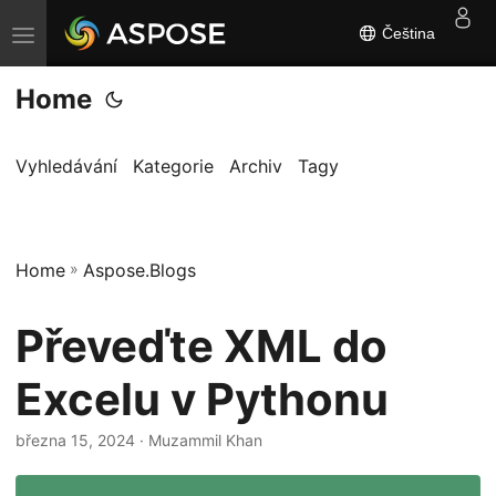
Čeština
P
ř
Home
e
p
n
Vyhledávání
Kategorie
Archiv
Tagy
o
u
t
Home
»
Aspose.Blogs
n
a
Převeďte XML do
v
i
Excelu v Pythonu
g
a
března 15, 2024
· Muzammil Khan
c