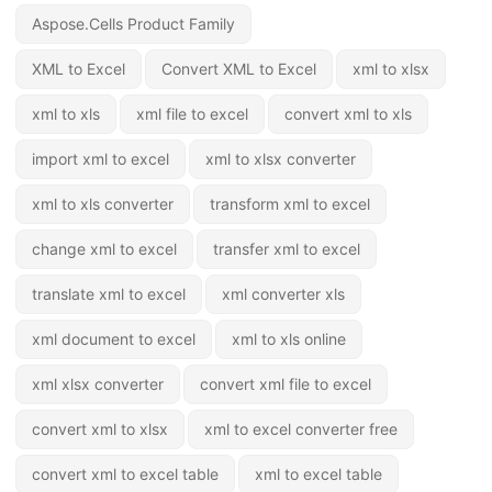
Aspose.Cells Product Family
XML to Excel
Convert XML to Excel
xml to xlsx
xml to xls
xml file to excel
convert xml to xls
import xml to excel
xml to xlsx converter
xml to xls converter
transform xml to excel
change xml to excel
transfer xml to excel
translate xml to excel
xml converter xls
xml document to excel
xml to xls online
xml xlsx converter
convert xml file to excel
convert xml to xlsx
xml to excel converter free
convert xml to excel table
xml to excel table