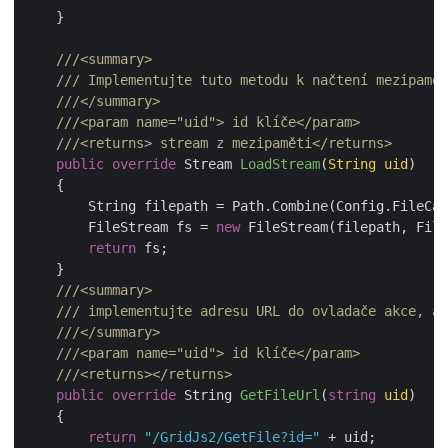
    }

///
<summary>
///
 Implementujte tuto metodu k načtení mezipamět
///
</summary>
///
<param name="uid">
 id klíče
</param>
///
<returns>
 stream z mezipaměti
</returns>
public
override
 Stream 
LoadStream
(
String uid
)
    {

        String filepath = Path.Combine(Config.FileCa
        FileStream fs = 
new
 FileStream(filepath, File
return
 fs;

    }

///
<summary>
///
 implementujte adresu URL do ovladače akce, ab
///
</summary>
///
<param name="uid">
 id klíče
</param>
///
<returns>
</returns>
public
override
 String 
GetFileUrl
(
string
 uid
)
    {

return
"/GridJs2/GetFile?id="
 + uid;
