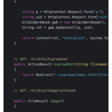
    {

string
 p = HttpContext.Request.Form[
"p"
];

string
 uid = HttpContext.Request.Form[
"uid"
];

        GridJsWorkbook gwb = 
new
 GridJsWorkbook();

        String ret = gwb.UpdateCell(p, uid);

return
 Content(ret, 
"text/plain"
, System.Text
    }

// GET: /GridJs2/Xspreadtml
public
 ActionResult 
Xspreadtml
(
String filename
)
    {

return
 Redirect(
"~/xspread/index.html?file="
 
    }

// GET: /GridJs2/Image?uid=&id=
public
 FileResult 
Image
(
)
    {
