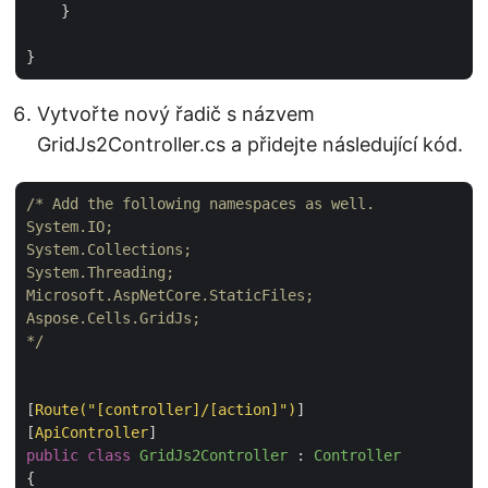
    }

Vytvořte nový řadič s názvem
GridJs2Controller.cs a přidejte následující kód.
/* Add the following namespaces as well.

System.IO;

System.Collections;

System.Threading;

Microsoft.AspNetCore.StaticFiles;

Aspose.Cells.GridJs;

*/
[
Route(
"[controller]/[action]"
)
]

[
ApiController
public
class
GridJs2Controller
 : 
Controller
{
