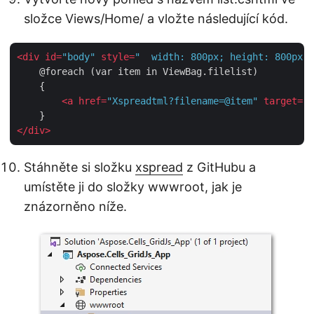
složce Views/Home/ a vložte následující kód.
<
div
id
=
"body"
style
=
"  width: 800px; height: 800px; 
    @foreach (var item in ViewBag.filelist)

    {

<
a
href
=
"Xspreadtml?filename=@item"
target
=
"_
</
div
>
Stáhněte si složku
xspread
z GitHubu a
umístěte ji do složky wwwroot, jak je
znázorněno níže.