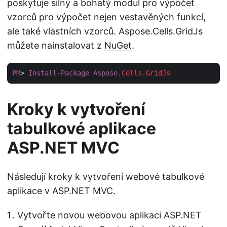
poskytuje silný a bohatý modul pro výpočet
vzorců pro výpočet nejen vestavěných funkcí,
ale také vlastních vzorců. Aspose.Cells.GridJs
můžete nainstalovat z
NuGet
.
PM
> 
Install-Package
Aspose
.Cells
.GridJs
Kroky k vytvoření
tabulkové aplikace
ASP.NET MVC
Následují kroky k vytvoření webové tabulkové
aplikace v ASP.NET MVC.
Vytvořte novou webovou aplikaci ASP.NET