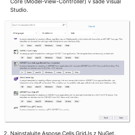
Core (Model-View-Controller) v sadě Visual
Studio.
Nainstalujte Aspose.Cells.GridJs z NuGet.