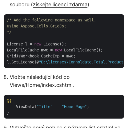
souboru (
získejte licenci zdarma
).
/* Add the following namespace as well.

using Aspose.Cells.GridJs;

*/
License l = 
new
 License();

LocalFileCache mwc = 
new
 LocalFileCache();

GridJsWorkbook.CacheImp = mwc;

l.SetLicense(@
"D:\licenses\Conholdate.Total.Product.F
Vložte následující kód do
Views/Home/index.cshtml.
@{
    ViewData[
"Title"
] = 
"Home Page"
;

Vytvořte nový pohled s názvem list.cshtml ve