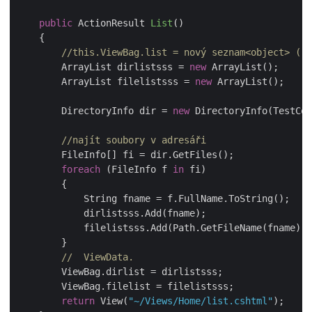
public
 ActionResult 
List
(
)
    {

//this.ViewBag.list = nový seznam<object> ();
        ArrayList dirlistsss = 
new
 ArrayList();

        ArrayList filelistsss = 
new
 ArrayList();

        DirectoryInfo dir = 
new
 DirectoryInfo(TestCon
//najít soubory v adresáři
        FileInfo[] fi = dir.GetFiles();

foreach
 (FileInfo f 
in
 fi)

        {

            String fname = f.FullName.ToString();

            dirlistsss.Add(fname);

            filelistsss.Add(Path.GetFileName(fname));

        }

//  ViewData.
        ViewBag.dirlist = dirlistsss;

        ViewBag.filelist = filelistsss;

return
 View(
"~/Views/Home/list.cshtml"
);
