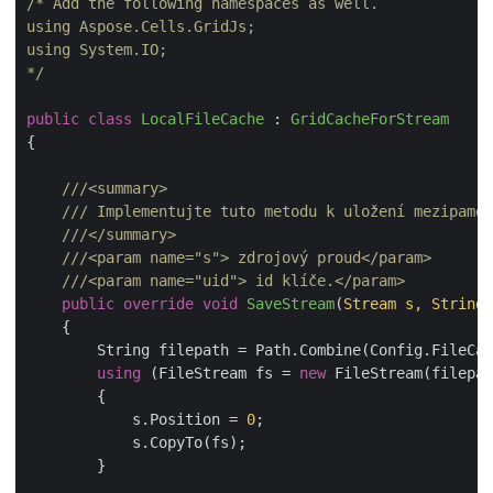
/* Add the following namespaces as well.

using Aspose.Cells.GridJs;

using System.IO;

*/
public
class
LocalFileCache
 : 
GridCacheForStream
{

///
<summary>
///
 Implementujte tuto metodu k uložení mezipamět
///
</summary>
///
<param name="s">
 zdrojový proud
</param>
///
<param name="uid">
 id klíče.
</param>
public
override
void
SaveStream
(
Stream s, String 
    {

        String filepath = Path.Combine(Config.FileCa
using
 (FileStream fs = 
new
 FileStream(filepat
        {

            s.Position = 
0
;

            s.CopyTo(fs);

        }
