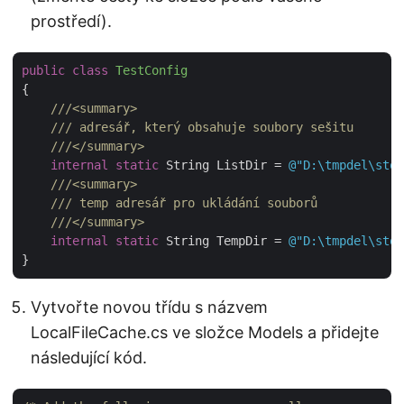
prostředí).
public
class
TestConfig
{

///
<summary>
///
 adresář, který obsahuje soubory sešitu
///
</summary>
internal
static
 String ListDir = 
@"D:\tmpdel\stor
///
<summary>
///
 temp adresář pro ukládání souborů
///
</summary>
internal
static
 String TempDir = 
@"D:\tmpdel\stor
Vytvořte novou třídu s názvem
LocalFileCache.cs ve složce Models a přidejte
následující kód.