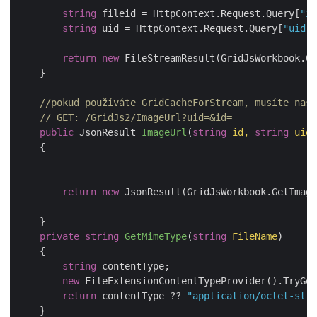
string
 fileid = HttpContext.Request.Query[
"id
string
 uid = HttpContext.Request.Query[
"uid"
]
return
new
 FileStreamResult(GridJsWorkbook.Ge
    }

//pokud používáte GridCacheForStream, musíte nast
// GET: /GridJs2/ImageUrl?uid=&id=
public
 JsonResult 
ImageUrl
(
string
 id, 
string
 uid
)
    {

return
new
 JsonResult(GridJsWorkbook.GetImage
    }

private
string
GetMimeType
(
string
 FileName
)
    {

string
 contentType;

new
 FileExtensionContentTypeProvider().TryGet
return
 contentType ?? 
"application/octet-stre
    }
