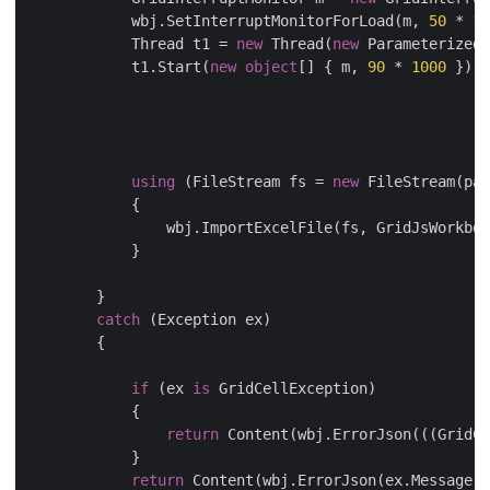
            wbj.SetInterruptMonitorForLoad(m, 
50
 * 
10
            Thread t1 = 
new
 Thread(
new
 ParameterizedT
            t1.Start(
new
object
[] { m, 
90
 * 
1000
 });

using
 (FileStream fs = 
new
 FileStream(pat
            {

                wbj.ImportExcelFile(fs, GridJsWorkboo
            }

        }

catch
 (Exception ex)

        {

if
 (ex 
is
 GridCellException)

            {

return
 Content(wbj.ErrorJson(((GridCe
            }

return
 Content(wbj.ErrorJson(ex.Message),