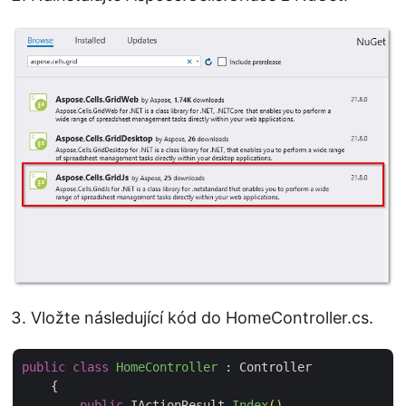
Vložte následující kód do HomeController.cs.
public
class
HomeController
 :
 Controller

    {

public
 IActionResult 
Index
()