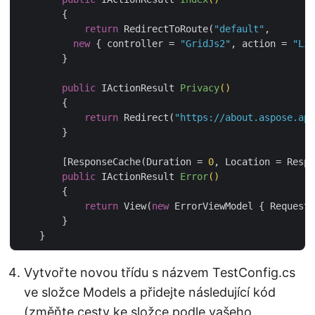
{

return
 RedirectToRoute(
"default"
,

new
 { controller = 
"GridJs2"
, action = 
"Lis
        }

public
 IActionResult 
Privacy
()
{

return
 Redirect(
"https://about.aspose.app
        }

        [ResponseCache(Duration = 
0
, Location = Respo
public
 IActionResult 
Error
()
{

return
 View(
new
 ErrorViewModel { RequestI
        }

Vytvořte novou třídu s názvem TestConfig.cs
ve složce Models a přidejte následující kód
(změňte cesty ke složce podle vašeho