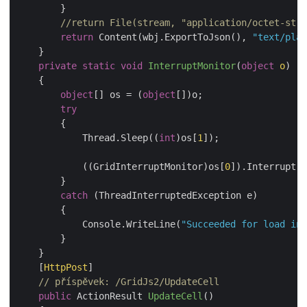
        }

//return File(stream, "application/octet-stre
return
 Content(wbj.ExportToJson(), 
"text/plai
    }

private
static
void
InterruptMonitor
(
object
 o
)
    {

object
[] os = (
object
[])o;

try
        {

            Thread.Sleep((
int
)os[
1
]);

            ((GridInterruptMonitor)os[
0
]).Interrupt()
        }

catch
 (ThreadInterruptedException e)

        {

            Console.WriteLine(
"Succeeded for load in 
        }

    }

    [
HttpPost
]

// příspěvek: /GridJs2/UpdateCell
public
 ActionResult 
UpdateCell
(
)