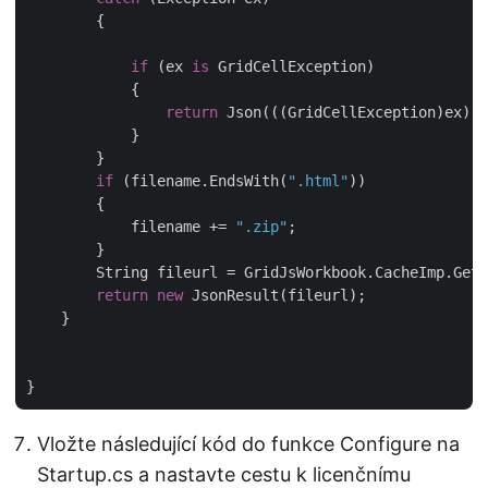
        {

if
 (ex 
is
 GridCellException)

            {

return
 Json(((GridCellException)ex).M
            }

        }

if
 (filename.EndsWith(
".html"
))

        {

            filename += 
".zip"
;

        }

        String fileurl = GridJsWorkbook.CacheImp.GetF
return
new
 JsonResult(fileurl);

    }

Vložte následující kód do funkce Configure na
Startup.cs a nastavte cestu k licenčnímu