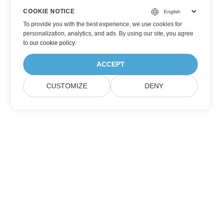
COOKIE NOTICE
To provide you with the best experience, we use cookies for
personalization, analytics, and ads. By using our site, you agree
to
our cookie policy
.
ACCEPT
CUSTOMIZE
DENY
Přihlaste se k aktualizacím produktů
Aspose
Získávejte měsíční newslettery a nabídky přímo do své poštovní