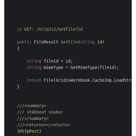
// GET: /GridJs2/GetFile?id
public
 FileResult 
GetFile
(
string
 id
)
    {

string
 fileid = id;

string
 mimeType = GetMimeType(fileid);

return
 File(GridJsWorkbook.CacheImp.LoadStrea
    }

///
<summary>
///
 stáhnout soubor
///
</summary>
///
<returns>
</returns>
    [
HttpPost
]
