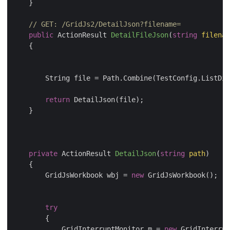
    }

// GET: /GridJs2/DetailJson?filename=
public
 ActionResult 
DetailFileJson
(
string
 filenam
    {

        String file = Path.Combine(TestConfig.ListDir
return
 DetailJson(file);

    }

private
 ActionResult 
DetailJson
(
string
 path
)
    {

        GridJsWorkbook wbj = 
new
 GridJsWorkbook();

try
        {

            GridInterruptMonitor m = 
new
 GridInterrup