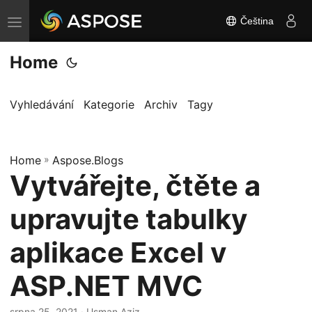
Čeština
P
ř
Home
e
p
n
Vyhledávání
Kategorie
Archiv
Tagy
o
u
Home
t
»
Aspose.Blogs
Vytvářejte, čtěte a
n
a
upravujte tabulky
v
i
aplikace Excel v
g
ASP.NET MVC
a
c
srpna 25, 2021
· Usman Aziz