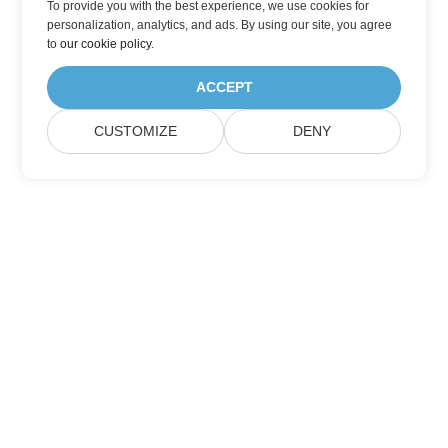
To provide you with the best experience, we use cookies for
personalization, analytics, and ads. By using our site, you agree
to
our cookie policy
.
ACCEPT
CUSTOMIZE
DENY
Přihlaste se k aktualizacím produktů
Aspose
Získávejte měsíční newslettery a nabídky přímo do své poštovní
schránky.