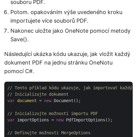
souboru PDF.
Potom. opakováním výše uvedeného kroku
importujete více souborů PDF.
Nakonec uložte jako OneNote pomocí metody
Save().
Následující ukázka kódu ukazuje, jak vložit každý
dokument PDF na jednu stránku OneNotu
pomocí C#.
// Tento příklad kódu ukazuje, jak importovat každý P
// Inicializujte dokument
var
document
 = 
new
 Document();

// Inicializujte možnosti importu PDF
var
 importOptions = 
new
 PdfImportOptions();

// Definujte možnosti MergeOptions