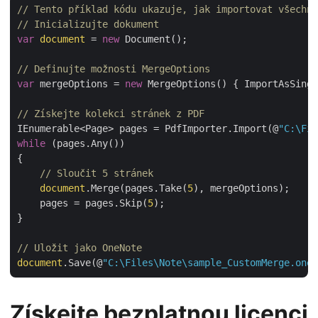
// Tento příklad kódu ukazuje, jak importovat všechny
// Inicializujte dokument
var
document
 = 
new
 Document();

// Definujte možnosti MergeOptions
var
 mergeOptions = 
new
 MergeOptions() { ImportAsSing
// Získejte kolekci stránek z PDF
IEnumerable<Page> pages = PdfImporter.Import(@
"C:\Fil
while
 (pages.Any())

{

// Sloučit 5 stránek
document
.Merge(pages.Take(
5
), mergeOptions);

    pages = pages.Skip(
5
);

}

// Uložit jako OneNote
document
.Save(@
"C:\Files\Note\sample_CustomMerge.one"
Získejte bezplatnou licenci