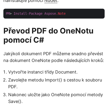
nainstalujte pomocí
NuGet
.
PM
> 
Install-Package
Aspose
.Note
Převod PDF do OneNotu
pomocí C#
Jakýkoli dokument PDF můžeme snadno převést
na dokument OneNote podle následujících kroků:
Vytvořte instanci třídy Document.
Zavolejte metodu Import() s cestou k souboru
PDF.
Nakonec uložte jako OneNote pomocí metody
Save().