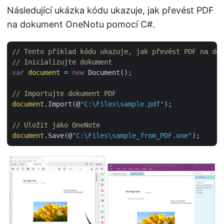
Následující ukázka kódu ukazuje, jak převést PDF
na dokument OneNotu pomocí C#.
// Tento příklad kódu ukazuje, jak převést PDF na dok
// Inicializujte dokument
var
document
 = 
new
 Document();

// Importujte dokument PDF
document
.Import(@
"C:\Files\sample.pdf"
);

// Uložit jako OneNote
document
.Save(@
"C:\Files\sample_from_PDF.one"