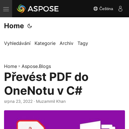
Čeština
P
ř
Home
e
p
n
Vyhledávání
Kategorie
Archiv
Tagy
o
u
Home
t
»
Aspose.Blogs
Převést PDF do
n
a
OneNotu v C#
v
i
srpna 23, 2022
· Muzammil Khan
g
a
c