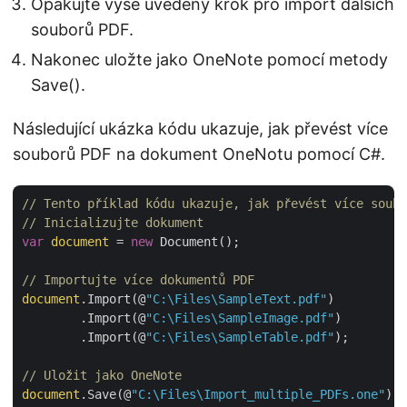
Opakujte výše uvedený krok pro import dalších
souborů PDF.
Nakonec uložte jako OneNote pomocí metody
Save().
Následující ukázka kódu ukazuje, jak převést více
souborů PDF na dokument OneNotu pomocí C#.
// Tento příklad kódu ukazuje, jak převést více soubo
// Inicializujte dokument
var
document
 = 
new
 Document();

// Importujte více dokumentů PDF
document
.Import(@
"C:\Files\SampleText.pdf"
)

        .Import(@
"C:\Files\SampleImage.pdf"
)

        .Import(@
"C:\Files\SampleTable.pdf"
);

// Uložit jako OneNote
document
.Save(@
"C:\Files\Import_multiple_PDFs.one"