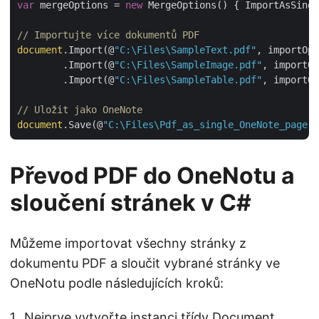
var
 mergeOptions = 
new
 MergeOptions() { ImportAsSing
// Importujte více dokumentů PDF
document
.Import(@
"C:\Files\SampleText.pdf"
, importOpt
        .Import(@
"C:\Files\SampleImage.pdf"
, importOp
        .Import(@
"C:\Files\SampleTable.pdf"
, importOp
// Uložit jako OneNote
document
.Save(@
"C:\Files\Pdf_as_single_OneNote_page.o
Převod PDF do OneNotu a
sloučení stránek v C#
Můžeme importovat všechny stránky z
dokumentu PDF a sloučit vybrané stránky ve
OneNotu podle následujících kroků:
Nejprve vytvořte instanci třídy Document.