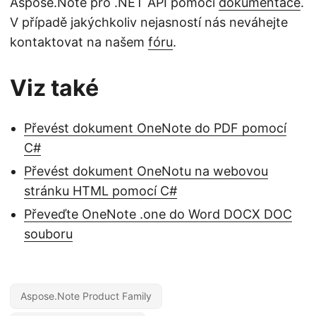
Aspose.Note pro .NET API pomocí
dokumentace
.
V případě jakýchkoliv nejasností nás neváhejte
kontaktovat na našem
fóru
.
Viz také
Převést dokument OneNote do PDF pomocí
C#
Převést dokument OneNotu na webovou
stránku HTML pomocí C#
Převeďte OneNote .one do Word DOCX DOC
souboru
Aspose.Note Product Family