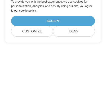
To provide you with the best experience, we use cookies for
personalization, analytics, and ads. By using our site, you agree
to
our cookie policy
.
ACCEPT
CUSTOMIZE
DENY
Přihlaste se k odběru aktualizací produktu
Aspose
Získejte měsíční zpravodaje a nabídky přímo do vaší poštovní
schránky.