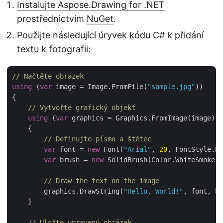
Instalujte Aspose.Drawing for .NET
prostřednictvím
NuGet
.
Použijte následující úryvek kódu C# k přidání
textu k fotografii:
// Načtěte obrázek
using
 (
var
 image = Image.FromFile(
"sample.jpg"
))

{

// Vytvořte grafický objekt
using
 (
var
 graphics = Graphics.FromImage(image))

    {

// Definujte písmo a štětec
var
 font = 
new
 Font(
"Arial"
, 
20
, FontStyle.Bo
var
 brush = 
new
 SolidBrush(Color.WhiteSmoke);

// Draw the text on the image
        graphics.DrawString(
"Hello, World!"
, font, br
    }

// Uložte upravený obrázek