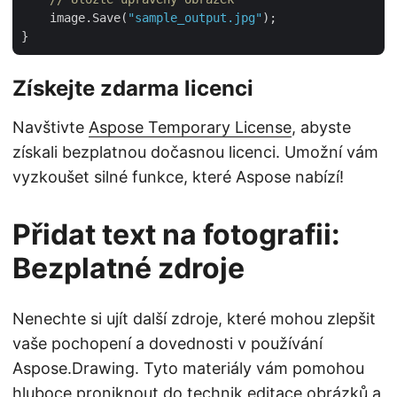
    image.Save(
"sample_output.jpg"
);

Získejte zdarma licenci
Navštivte
Aspose Temporary License
, abyste
získali bezplatnou dočasnou licenci. Umožní vám
vyzkoušet silné funkce, které Aspose nabízí!
Přidat text na fotografii:
Bezplatné zdroje
Nenechte si ujít další zdroje, které mohou zlepšit
vaše pochopení a dovednosti v používání
Aspose.Drawing. Tyto materiály vám pomohou
hluboce proniknout do technik editace obrázků a