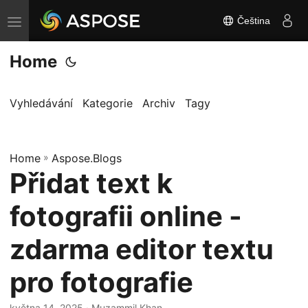
Čeština
P
ř
Home
e
p
n
Vyhledávání
Kategorie
Archiv
Tagy
o
u
Home
t
»
Aspose.Blogs
Přidat text k
n
a
fotografii online -
v
i
zdarma editor textu
g
pro fotografie
a
c
května 14, 2025
· Muzammil Khan