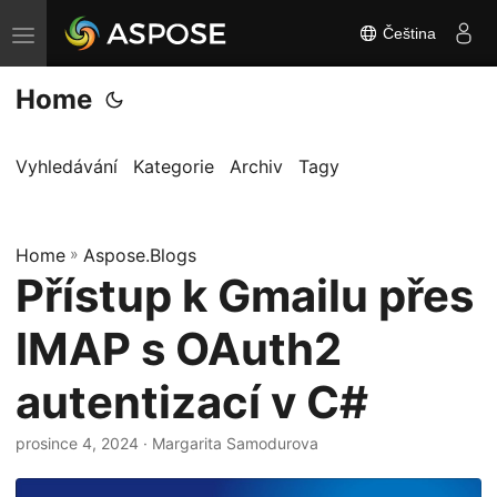
Čeština
P
ř
Home
e
p
n
Vyhledávání
Kategorie
Archiv
Tagy
o
u
Home
t
»
Aspose.Blogs
Přístup k Gmailu přes
n
a
IMAP s OAuth2
v
i
autentizací v C#
g
a
prosince 4, 2024
· Margarita Samodurova
c