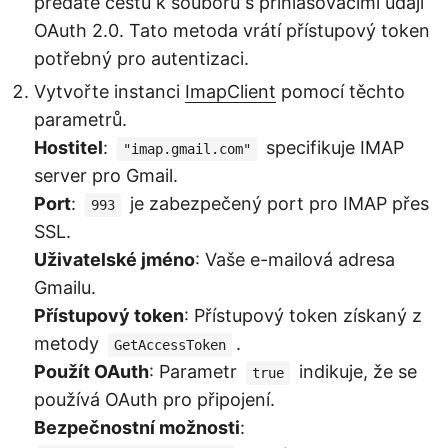
předáte cestu k souboru s přihlašovacími údaji
OAuth 2.0. Tato metoda vrátí přístupový token
potřebný pro autentizaci.
Vytvořte instanci
ImapClient
pomocí těchto
parametrů.
Hostitel
:
specifikuje IMAP
"imap.gmail.com"
server pro Gmail.
Port
:
je zabezpečený port pro IMAP přes
993
SSL.
Uživatelské jméno
: Vaše e-mailová adresa
Gmailu.
Přístupový token
: Přístupový token získaný z
metody
.
GetAccessToken
Použít OAuth
: Parametr
indikuje, že se
true
používá OAuth pro připojení.
Bezpečnostní možnosti
: