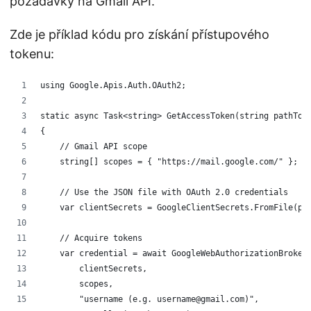
požadavky na Gmail API.
Zde je příklad kódu pro získání přístupového
tokenu:
using Google.Apis.Auth.OAuth2;
static async Task<string> GetAccessToken(string pathToA
{
    // Gmail API scope
    string[] scopes = { "https://mail.google.com/" }; 
    // Use the JSON file with OAuth 2.0 credentials
    var clientSecrets = GoogleClientSecrets.FromFile(pa
    // Acquire tokens
    var credential = await GoogleWebAuthorizationBroker
        clientSecrets,
        scopes,
        "username (e.g. username@gmail.com)",