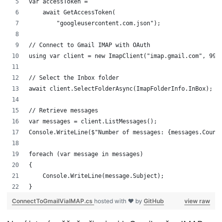
var accessToken =
    await GetAccessToken(
        "googleusercontent.com.json");
// Connect to Gmail IMAP with OAuth
using var client = new ImapClient("imap.gmail.com", 993
// Select the Inbox folder
await client.SelectFolderAsync(ImapFolderInfo.InBox);
// Retrieve messages
var messages = client.ListMessages();
Console.WriteLine($"Number of messages: {messages.Count
foreach (var message in messages)
{
    Console.WriteLine(message.Subject);
}
ConnectToGmailViaIMAP.cs
hosted with ❤ by
GitHub
view raw