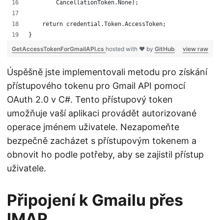
        CancellationToken.None);
    return credential.Token.AccessToken;
}
GetAccessTokenForGmailAPI.cs
hosted with ❤ by
GitHub
view raw
Úspěšně jste implementovali metodu pro získání
přístupového tokenu pro Gmail API pomocí
OAuth 2.0 v C#. Tento přístupový token
umožňuje vaší aplikaci provádět autorizované
operace jménem uživatele. Nezapomeňte
bezpečně zacházet s přístupovým tokenem a
obnovit ho podle potřeby, aby se zajistil přístup
uživatele.
Připojení k Gmailu přes
IMAP