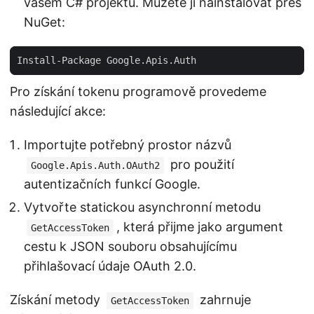
vašem C# projektu. Můžete ji nainstalovat přes
NuGet:
Pro získání tokenu programově provedeme
následující akce:
Importujte potřebný prostor názvů
pro použití
Google.Apis.Auth.OAuth2
autentizačních funkcí Google.
Vytvořte statickou asynchronní metodu
, která přijme jako argument
GetAccessToken
cestu k JSON souboru obsahujícímu
přihlašovací údaje OAuth 2.0.
Získání metody
zahrnuje
GetAccessToken