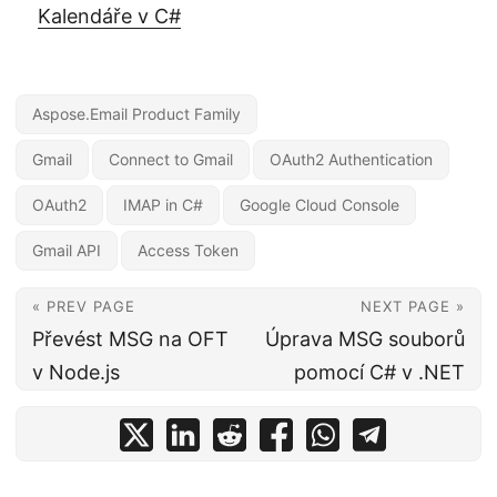
Kalendáře v C#
Aspose.Email Product Family
Gmail
Connect to Gmail
OAuth2 Authentication
OAuth2
IMAP in C#
Google Cloud Console
Gmail API
Access Token
« PREV PAGE
NEXT PAGE »
Převést MSG na OFT
Úprava MSG souborů
v Node.js
pomocí C# v .NET