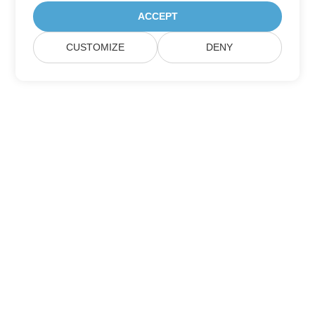
ACCEPT
CUSTOMIZE
DENY
Přihlaste se k odběru aktualizací produktu
Aspose
Získejte měsíční zpravodaje a nabídky přímo do vaší poštovní
schránky.