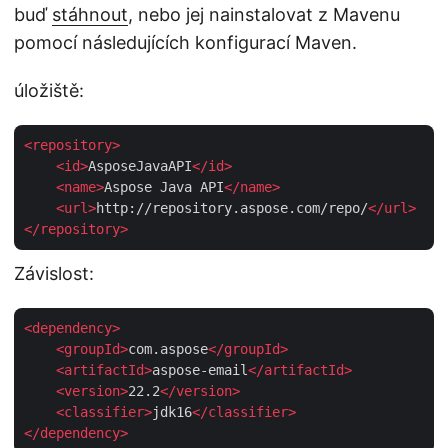
buď
stáhnout
, nebo jej nainstalovat z Mavenu
pomocí následujících konfigurací Maven.
úložiště:
<
repository
>
<
id
>
AsposeJavaAPI
</
id
>
<
name
>
Aspose Java API
</
name
>
<
url
>
http://repository.aspose.com/repo/
</
url
>
</
repository
>
Závislost:
<
dependency
>
<
groupId
>
com.aspose
</
groupId
>
<
artifactId
>
aspose-email
</
artifactId
>
<
version
>
22.2
</
version
>
<
classifier
>
jdk16
</
classifier
>
</
dependency
>