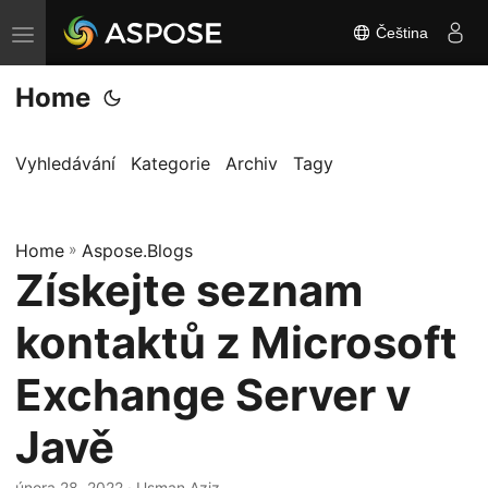
Čeština
P
ř
Home
e
p
n
Vyhledávání
Kategorie
Archiv
Tagy
o
u
Home
t
»
Aspose.Blogs
Získejte seznam
n
a
kontaktů z Microsoft
v
i
Exchange Server v
g
Javě
a
c
února 28, 2022
· Usman Aziz