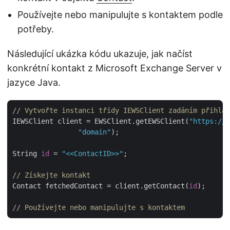
Používejte nebo manipulujte s kontaktem podle
potřeby.
Následující ukázka kódu ukazuje, jak načíst
konkrétní kontakt z Microsoft Exchange Server v
jazyce Java.
// Vytvořte instanci třídy IEWSClient zadáním přihlaš
IEWSClient client = EWSClient.getEWSClient(
"https://o
"domain"
);

String 
id
 = 
"<<ContactID>>"
;

// Získejte kontakt
Contact fetchedContact = client.getContact(
id
);

// Používejte nebo manipulujte s kontaktem