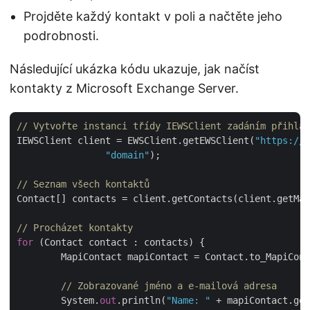
Projděte každý kontakt v poli a načtěte jeho
podrobnosti.
Následující ukázka kódu ukazuje, jak načíst
kontakty z Microsoft Exchange Server.
// Vytvořte instanci třídy IEWSClient zadáním přihlaš
IEWSClient client = EWSClient.getEWSClient(
"https://o
"domain"
);

// Seznam všech kontaktů
Contact[] contacts = client.getContacts(client.getMai
// Procházet kontakty
for
 (Contact contact : contacts) {

	MapiContact mapiContact = Contact.to_MapiContact(contact);

// Zobrazované jméno a e-mailová adresa
	System.
out
.println(
"Name: "
 + mapiContact.get