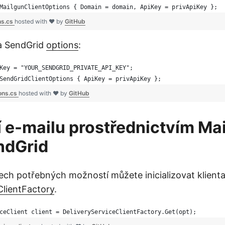
MailgunClientOptions { Domain = domain, ApiKey = privApiKey };
ns.cs
hosted with ❤ by
GitHub
ta SendGrid
options
:
Key = "YOUR_SENDGRID_PRIVATE_API_KEY";
SendGridClientOptions { ApiKey = privApiKey };
ons.cs
hosted with ❤ by
GitHub
 e-mailu prostřednictvím Ma
ndGrid
ech potřebných možností můžete inicializovat klient
ClientFactory
.
ceClient client = DeliveryServiceClientFactory.Get(opt);