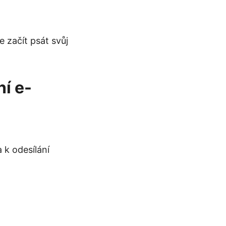
e začít psát svůj
í e-
 k odesílání