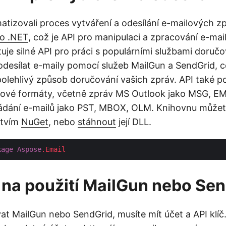
izovali proces vytváření a odesílání e-mailových z
ro .NET
, což je API pro manipulaci a zpracování e-mai
uje silné API pro práci s populárními službami doručo
esílat e-maily pomocí služeb MailGun a SendGrid, c
olehlivý způsob doručování vašich zpráv. API také p
lové formáty, včetně zpráv MS Outlook jako MSG, E
ádání e-mailů jako PST, MBOX, OLM. Knihovnu můžet
ctvím
NuGet
, nebo
stáhnout
její DLL.
kage
Aspose
.Email
 na použití MailGun nebo Se
vat MailGun nebo SendGrid, musíte mít účet a API klíč