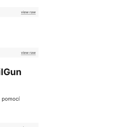
view raw
view raw
ilGun
a pomocí