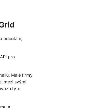
Grid
 odesílání,
 API pro
ailů. Malé firmy
ci mezi svými
ovozu tyto
amu a