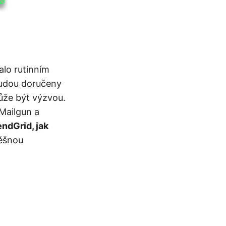
alo rutinním
 budou doručeny
ůže být výzvou.
 Mailgun a
ndGrid, jak
ěšnou