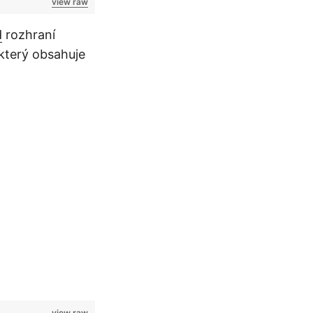
view raw
d
rozhraní
 který obsahuje
view raw