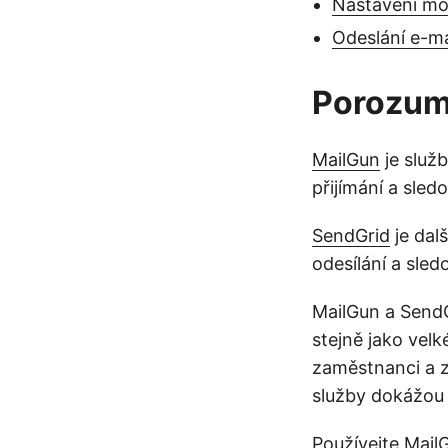
Nastavení mo
Odeslání e-m
Porozum
MailGun
je služb
přijímání a sled
SendGrid
je dal
odesílání a sled
MailGun a SendG
stejně jako vel
zaměstnanci a z
služby dokážou 
Používejte Mail