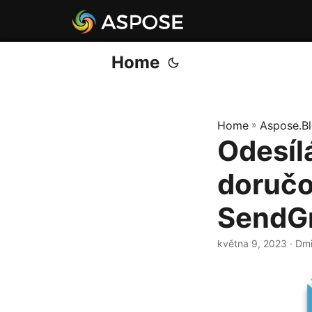
Home
Home
»
Aspose.B
Odesíl
doručo
SendGr
května 9, 2023
· Dm