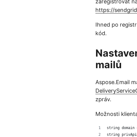
zaregistrovat n
https://sendgri
Ihned po registr
kód.
Nastaven
mailů
Aspose.Email má
DeliveryService
zpráv.
Možnosti klien
string domain 
string privApi