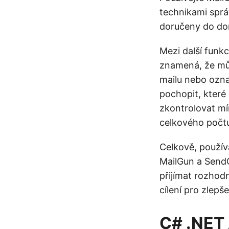
technikami správ
doručeny do do
Mezi další funk
znamená, že může
mailu nebo ozna
pochopit, které 
zkontrolovat mír
celkového počt
Celkově, použív
MailGun a SendG
přijímat rozhod
cílení pro zlepš
C# .NET 