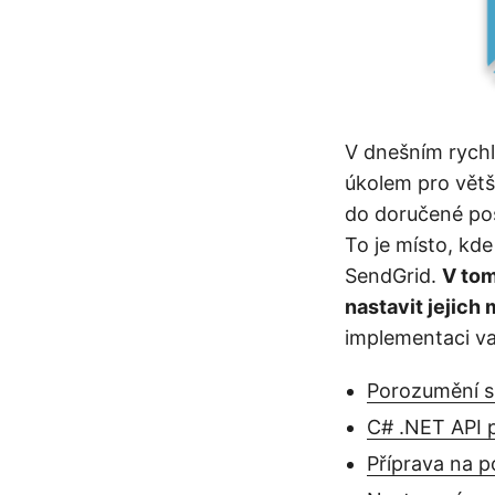
V dnešním rychlé
úkolem pro větš
do doručené po
To je místo, kd
SendGrid.
V tom
nastavit jejich
implementaci v
Porozumění s
C# .NET API p
Příprava na p