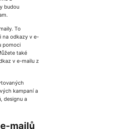
ly budou
am.
maily. To
li na odkazy v e-
ou pomoci
 Můžete také
odkaz v e-mailu z
kytovaných
ových kampaní a
, designu a
 e-mailů