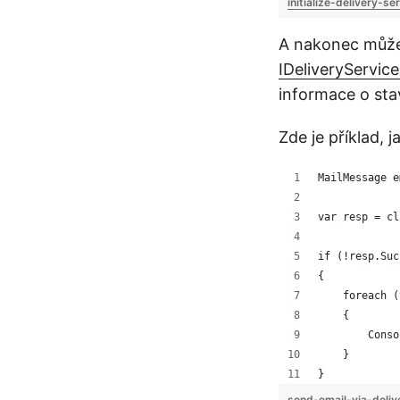
initialize-delivery-se
A nakonec můžet
IDeliveryService
informace o st
Zde je příklad, j
MailMessage e
var resp = cl
if (!resp.Suc
{
    foreach (
    {
        Conso
    }
}
send-email-via-deliv