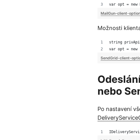
var opt = new 
MailGun-client-optio
Možnosti klien
string privApi
var opt = new 
SendGrid-client-opti
Odeslání
nebo Se
Po nastavení vš
DeliveryService
IDeliveryServi