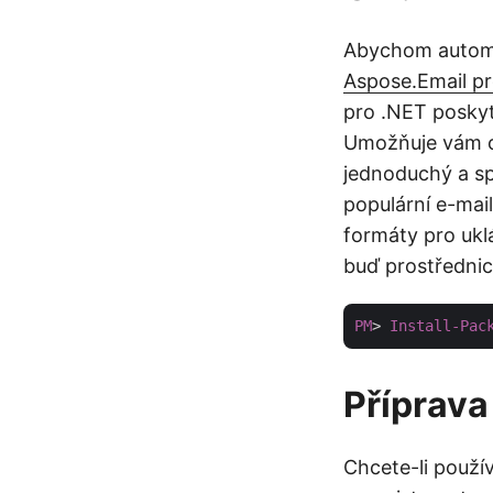
Abychom automat
Aspose.Email p
pro .NET poskyt
Umožňuje vám od
jednoduchý a sp
populární e-mai
formáty pro ukl
buď prostředni
PM
> 
Install-Pac
Příprava
Chcete-li použí