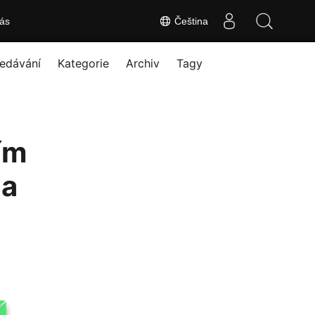
ás
Čeština
edávání
Kategorie
Archiv
Tagy
ím
 a