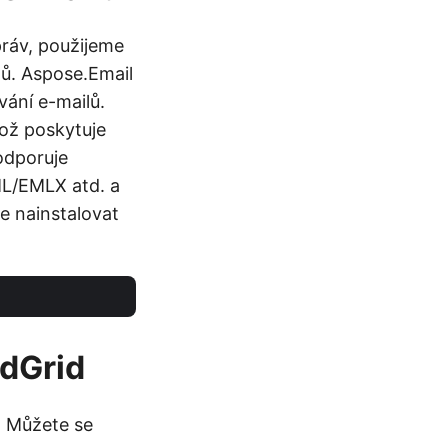
práv, použijeme
lů. Aspose.Email
vání e-mailů.
ož poskytuje
odporuje
ML/EMLX atd. a
e nainstalovat
ndGrid
. Můžete se