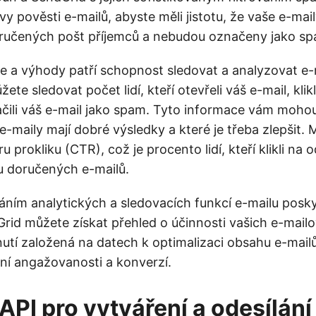
y pověsti e-mailů, abyste měli jistotu, že vaše e-mai
ručených pošt příjemců a nebudou označeny jako sp
ce a výhody patří schopnost sledovat a analyzovat e-
te sledovat počet lidí, kteří otevřeli váš e-mail, klik
čili váš e-mail jako spam. Tyto informace vám moh
e-maily mají dobré výsledky a které je třeba zlepšit.
u prokliku (CTR), což je procento lidí, kteří klikli na 
u doručených e-mailů.
áním analytických a sledovacích funkcí e-mailu pos
rid můžete získat přehled o účinnosti vašich e-mail
nutí založená na datech k optimalizaci obsahu e-mailů
ení angažovanosti a konverzí.
API pro vytváření a odesílání