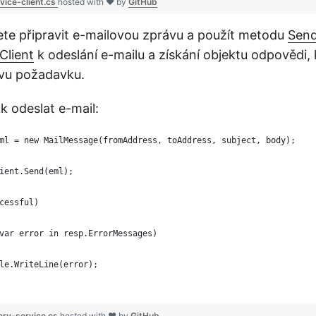
rvice-client.cs
hosted with ❤ by
GitHub
e připravit e-mailovou zprávu a použít metodu
Sen
Client
k odeslání e-mailu a získání objektu odpovědi,
avu požadavku.
ak odeslat e-mail:
ml = new MailMessage(fromAddress, toAddress, subject, body);
ient.Send(eml);
cessful)
var error in resp.ErrorMessages)
le.WriteLine(error);
ery-service.cs
hosted with ❤ by
GitHub