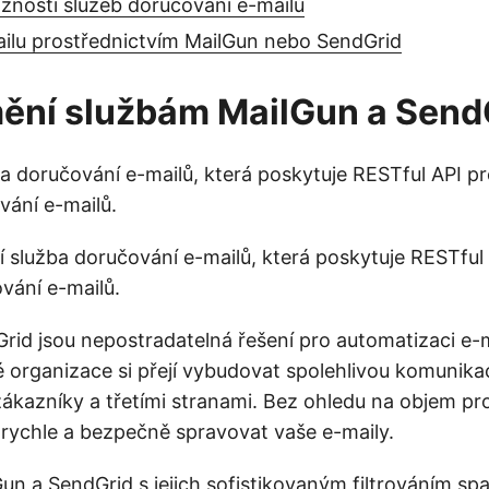
žností služeb doručování e-mailů
ailu prostřednictvím MailGun nebo SendGrid
ění službám MailGun a Send
a doručování e-mailů, která poskytuje RESTful API pro
ování e-mailů.
ší služba doručování e-mailů, která poskytuje RESTful
ování e-mailů.
rid jsou nepostradatelná řešení pro automatizaci e-m
ké organizace si přejí vybudovat spolehlivou komunika
ákazníky a třetími stranami. Bez ohledu na objem pr
rychle a bezpečně spravovat vaše e-maily.
Gun a SendGrid s jejich sofistikovaným filtrováním sp