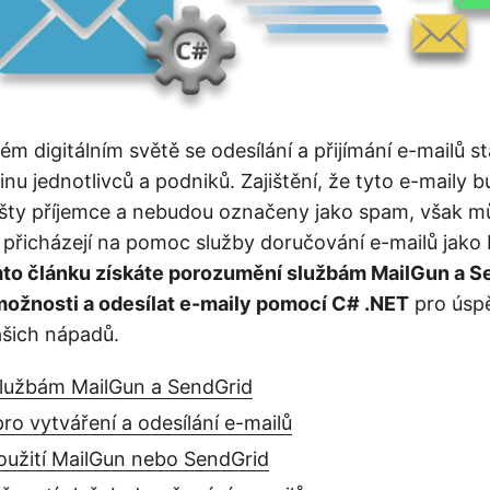
m digitálním světě se odesílání a přijímání e-mailů st
inu jednotlivců a podniků. Zajištění, že tyto e-maily
šty příjemce a nebudou označeny jako spam, však m
e přicházejí na pomoc služby doručování e-mailů jako
to článku získáte porozumění službám MailGun a Se
 možnosti a odesílat e-maily pomocí C# .NET
pro úsp
ašich nápadů.
lužbám MailGun a SendGrid
ro vytváření a odesílání e-mailů
oužití MailGun nebo SendGrid