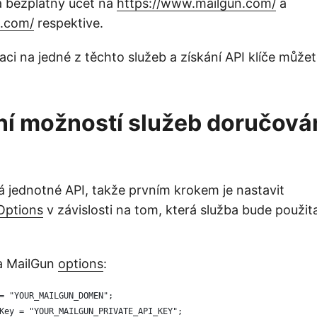
a bezplatný účet na
https://www.mailgun.com/
a
d.com/
respektive.
aci na jedné z těchto služeb a získání API klíče můžet
í možností služeb doručován
 jednotné API, takže prvním krokem je nastavit
Options
v závislosti na tom, která služba bude použita
ta MailGun
options
:
= "YOUR_MAILGUN_DOMEN";
Key = "YOUR_MAILGUN_PRIVATE_API_KEY";