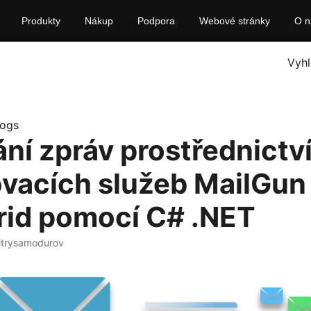
Produkty
Nákup
Podpora
Webové stránky
O n
Vyhl
logs
ání zpráv prostřednictv
vacích služeb MailGun
id pomocí C# .NET
itrysamodurov