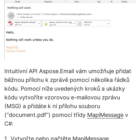
Intuitivní API Aspose.Email vám umožňuje přidat
běžnou přílohu k zprávě pomocí několika řádků
kódu. Pomocí níže uvedených kroků a ukázky
kódu vytvoříte vzorovou e-mailovou zprávu
(MSG) a přidáte k ní přílohu souboru
(“document.pdf”) pomocí třídy
MapiMessage
v
C#:
Vytvořte nebo načtěte MapiMessage.