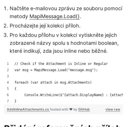
Načtěte e-mailovou zprávu ze souboru pomocí
metody
MapiMessage.Load()
.
Procházejte její kolekci příloh.
Pro každou přílohu v kolekci vytiskněte jejich
zobrazené názvy spolu s hodnotami boolean,
které indikují, zda jsou inline nebo běžné.
// Check if the Attachment is Inline or Regular
var msg = MapiMessage.Load("message.msg");
foreach (var attach in msg.Attachments)
{
     Console.WriteLine($"{attach.DisplayName} : {attach.
}
AddInlineAttachments.cs
hosted with ❤ by
GitHub
view raw