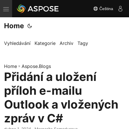
Čeština
P
ř
Home
e
p
n
Vyhledávání
Kategorie
Archiv
Tagy
o
u
Home
t
»
Aspose.Blogs
Přidání a uložení
n
a
příloh e-mailu
v
i
Outlook a vložených
g
zpráv v C#
a
c
dubna 1, 2024
· Margarita Samodurova