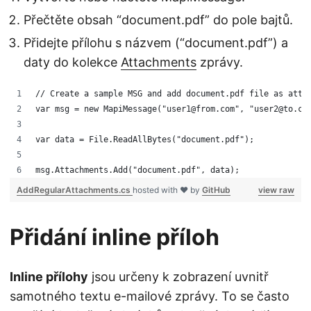
Přečtěte obsah “document.pdf” do pole bajtů.
Přidejte přílohu s názvem (“document.pdf”) a
daty do kolekce
Attachments
zprávy.
// Create a sample MSG and add document.pdf file as atta
var msg = new MapiMessage("user1@from.com", "user2@to.co
var data = File.ReadAllBytes("document.pdf");
msg.Attachments.Add("document.pdf", data);
AddRegularAttachments.cs
hosted with ❤ by
GitHub
view raw
Přidání inline příloh
Inline přílohy
jsou určeny k zobrazení uvnitř
samotného textu e-mailové zprávy. To se často