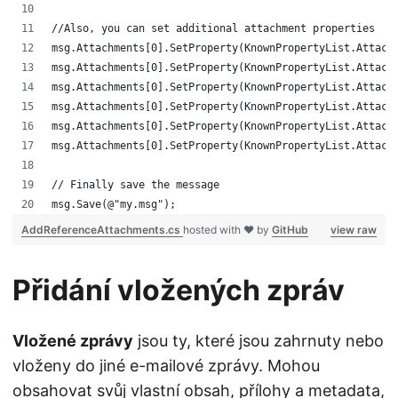
//Also, you can set additional attachment properties
msg.Attachments[0].SetProperty(KnownPropertyList.Attach
msg.Attachments[0].SetProperty(KnownPropertyList.Attach
msg.Attachments[0].SetProperty(KnownPropertyList.Attach
msg.Attachments[0].SetProperty(KnownPropertyList.Attach
msg.Attachments[0].SetProperty(KnownPropertyList.Attach
msg.Attachments[0].SetProperty(KnownPropertyList.Attach
// Finally save the message
msg.Save(@"my.msg");
AddReferenceAttachments.cs
hosted with ❤ by
GitHub
view raw
Přidání vložených zpráv
Vložené zprávy
jsou ty, které jsou zahrnuty nebo
vloženy do jiné e-mailové zprávy. Mohou
obsahovat svůj vlastní obsah, přílohy a metadata,