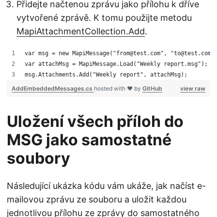
Přidejte načtenou zprávu jako přílohu k dříve
vytvořené zprávě. K tomu použijte metodu
MapiAttachmentCollection.Add
.
var msg = new MapiMessage("from@test.com", "to@test.com"
var attachMsg = MapiMessage.Load("Weekly report.msg");
msg.Attachments.Add("Weekly report", attachMsg);
AddEmbeddedMessages.cs
hosted with ❤ by
GitHub
view raw
Uložení všech příloh do
MSG jako samostatné
soubory
Následující ukázka kódu vám ukáže, jak načíst e-
mailovou zprávu ze souboru a uložit každou
jednotlivou přílohu ze zprávy do samostatného