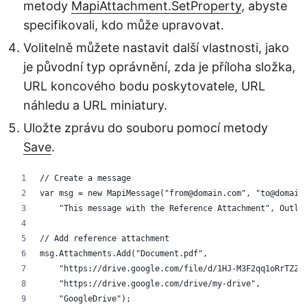
metody
MapiAttachment.SetProperty
, abyste
specifikovali, kdo může upravovat.
Volitelně můžete nastavit další vlastnosti, jako
je původní typ oprávnění, zda je příloha složka,
URL koncového bodu poskytovatele, URL
náhledu a URL miniatury.
Uložte zprávu do souboru pomocí metody
Save
.
// Create a message
var msg = new MapiMessage("from@domain.com", "to@domain
    "This message with the Reference Attachment", Outlo
// Add reference attachment
msg.Attachments.Add("Document.pdf",
    "https://drive.google.com/file/d/1HJ-M3F2qq1oRrTZ2G
    "https://drive.google.com/drive/my-drive",
    "GoogleDrive");