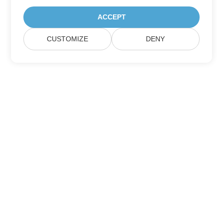
ACCEPT
CUSTOMIZE
DENY
Přihlaste se k odběru aktualizací produktu
Aspose
Získejte měsíční zpravodaje a nabídky přímo do vaší poštovní
schránky.