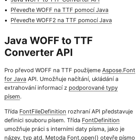
Převeďte WOFF na TTF pomocí Java
Převeďte WOFF2 na TTF pomocí Java
Java WOFF to TTF
Converter API
Pro převod WOFF na TTF použijeme
Aspose.Font
for Java
API. Umožňuje načítání, ukládání a
extrahování informací z
podporované typy
písem
.
Třída
FontFileDefinition
rozhraní API představuje
definici souboru písem. Třída
FontDefinition
umožňuje práci s interními daty písma, jako je
název, typ atd. Metoda
Font.open()
otevře písmo