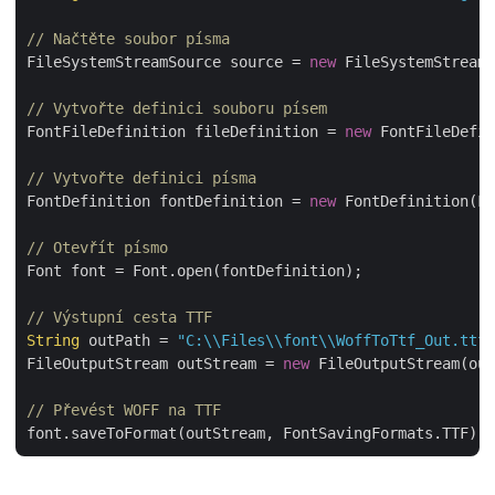
// Načtěte soubor písma
FileSystemStreamSource source = 
new
 FileSystemStreamS
// Vytvořte definici souboru písem
FontFileDefinition fileDefinition = 
new
 FontFileDefin
// Vytvořte definici písma
FontDefinition fontDefinition = 
new
 FontDefinition(Fo
// Otevřít písmo
Font font = Font.open(fontDefinition);

// Výstupní cesta TTF
String
 outPath = 
"C:\\Files\\font\\WoffToTtf_Out.ttf"
FileOutputStream outStream = 
new
 FileOutputStream(out
// Převést WOFF na TTF