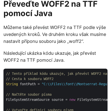
Převeďte WOFF2 na TTF
pomocí Java
Můžeme také převést WOFF2 na TTF podle výše
uvedených kroků. Ve druhém kroku však musíme
nastavit příponu souboru jako „woff2“.
Následující ukázka kódu ukazuje, jak převést
WOFF2 na TTF pomocí Java.
// Tento příklad kódu ukazuje, jak převést WOFF2 na T
// Cesta k souboru WOFF2
String
 fontPath = 
"C:\\Files\\font\\Montserrat-Regula
// Načtěte soubor písma
FileSystemStreamSource source = 
new
 FileSystemStreamS
// Vytvořte definici souboru písem