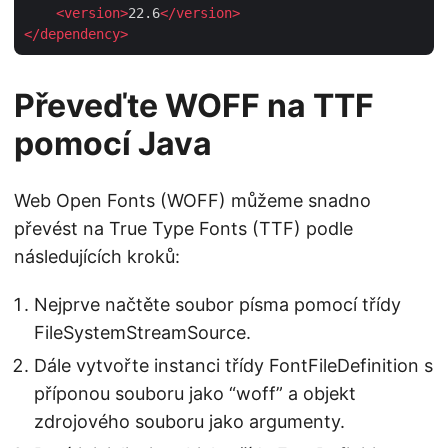
<
version
>
22.6
</
version
>
</
dependency
>
Převeďte WOFF na TTF
pomocí Java
Web Open Fonts (WOFF) můžeme snadno
převést na True Type Fonts (TTF) podle
následujících kroků:
Nejprve načtěte soubor písma pomocí třídy
FileSystemStreamSource.
Dále vytvořte instanci třídy FontFileDefinition s
příponou souboru jako “woff” a objekt
zdrojového souboru jako argumenty.