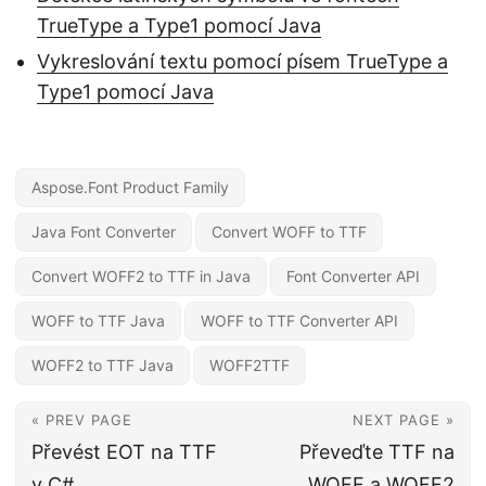
TrueType a Type1 pomocí Java
Vykreslování textu pomocí písem TrueType a
Type1 pomocí Java
Aspose.Font Product Family
Java Font Converter
Convert WOFF to TTF
Convert WOFF2 to TTF in Java
Font Converter API
WOFF to TTF Java
WOFF to TTF Converter API
WOFF2 to TTF Java
WOFF2TTF
« PREV PAGE
NEXT PAGE »
Převést EOT na TTF
Převeďte TTF na
v C#
WOFF a WOFF2