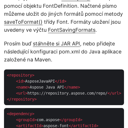
pomocí objektu FontDefinition. Načtené písmo
můžeme uložit do jiných formátů pomocí metody
saveToFormat()
třídy Font. Formáty uložení jsou
uvedeny ve výčtu
FontSavingFormats
.
Prosím buď
stáhněte si JAR API
, nebo přidejte
následující konfiguraci pom.xml do Java aplikace
založené na Maven.
<
repository
>
<
id
>
AsposeJavaAPI
</
id
>
<
name
>
Aspose Java API
</
name
>
<
url
>
https://repository.aspose.com/repo/
</
url
>
</
repository
>
<
dependency
>
<
groupId
>
com.aspose
</
groupId
>
<
artifactId
>
aspose-font
</
artifactId
>