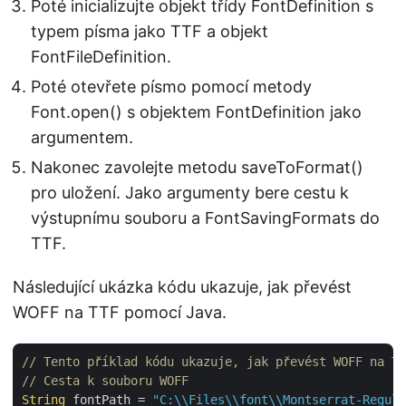
Poté inicializujte objekt třídy FontDefinition s
typem písma jako TTF a objekt
FontFileDefinition.
Poté otevřete písmo pomocí metody
Font.open() s objektem FontDefinition jako
argumentem.
Nakonec zavolejte metodu saveToFormat()
pro uložení. Jako argumenty bere cestu k
výstupnímu souboru a FontSavingFormats do
TTF.
Následující ukázka kódu ukazuje, jak převést
WOFF na TTF pomocí Java.
// Tento příklad kódu ukazuje, jak převést WOFF na TT
// Cesta k souboru WOFF
String
 fontPath = 
"C:\\Files\\font\\Montserrat-Regula