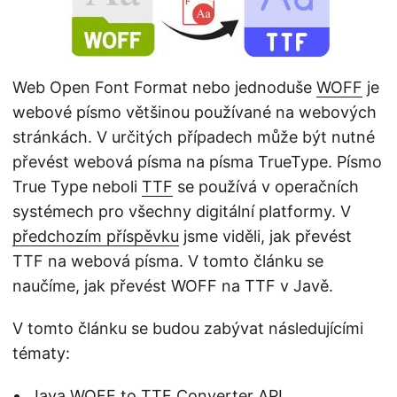
i
Web Open Font Format nebo jednoduše
WOFF
je
webové písmo většinou používané na webových
stránkách. V určitých případech může být nutné
převést webová písma na písma TrueType. Písmo
True Type neboli
TTF
se používá v operačních
systémech pro všechny digitální platformy. V
předchozím příspěvku
jsme viděli, jak převést
TTF na webová písma. V tomto článku se
naučíme, jak převést WOFF na TTF v Javě.
V tomto článku se budou zabývat následujícími
tématy:
Java WOFF to TTF Converter API