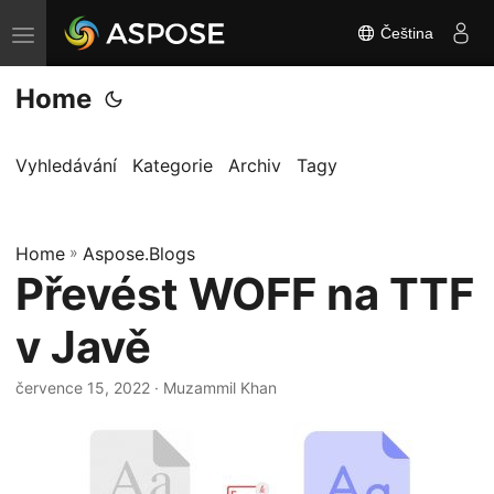
Čeština
P
ř
Home
e
p
n
Vyhledávání
Kategorie
Archiv
Tagy
o
u
Home
t
»
Aspose.Blogs
Převést WOFF na TTF
n
a
v Javě
v
i
července 15, 2022
· Muzammil Khan
g
a
c