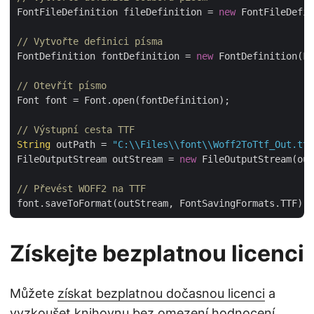
FontFileDefinition fileDefinition = 
new
 FontFileDefin
// Vytvořte definici písma
FontDefinition fontDefinition = 
new
 FontDefinition(Fo
// Otevřít písmo
Font font = Font.open(fontDefinition);

// Výstupní cesta TTF
String
 outPath = 
"C:\\Files\\font\\Woff2ToTtf_Out.ttf
FileOutputStream outStream = 
new
 FileOutputStream(out
// Převést WOFF2 na TTF
Získejte bezplatnou licenci
Můžete
získat bezplatnou dočasnou licenci
a
vyzkoušet knihovnu bez omezení hodnocení.