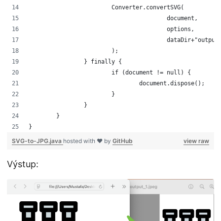
			Converter.convertSVG(
					document,
					options,
					dataDir+"outpu
			);
		} finally {
			if (document != null) {
				document.dispose();
			}
		}
	}	
}
SVG-to-JPG.java
hosted with ❤ by
GitHub
view raw
Výstup: