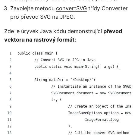
Zavolejte metodu
convertSVG
třídy Converter
pro převod SVG na JPEG.
Zde je úryvek Java kódu demonstrující
převod
vektoru na rastrový formát:
public class main {
	// Convert SVG to JPG in Java 
	public static void main(String[] args) {
        String dataDir = "/Desktop/";
		// Instantiate an instance of the SVGD
		SVGDocument document = new SVGDocument(
		try {
			// Create an object of the Im
			ImageSaveOptions options = new
				ImageFormat.Jpeg
			);
			// Call the convertSVG method