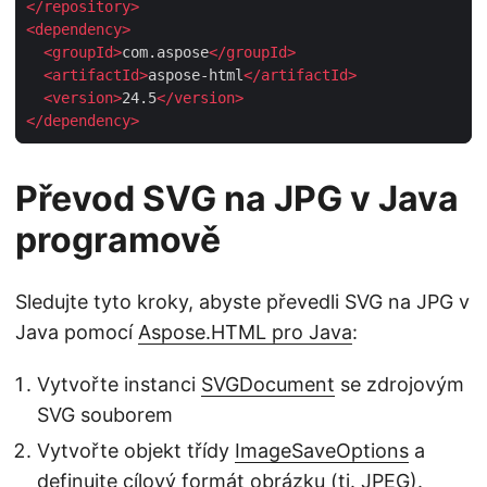
</
repository
>
<
dependency
>
<
groupId
>
com.aspose
</
groupId
>
<
artifactId
>
aspose-html
</
artifactId
>
<
version
>
24.5
</
version
>
</
dependency
>
Převod SVG na JPG v Java
programově
Sledujte tyto kroky, abyste převedli SVG na JPG v
Java pomocí
Aspose.HTML pro Java
:
Vytvořte instanci
SVGDocument
se zdrojovým
SVG souborem
Vytvořte objekt třídy
ImageSaveOptions
a
definujte cílový formát obrázku (tj. JPEG).