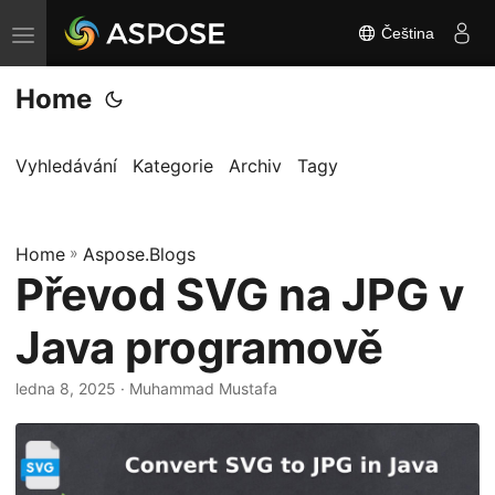
Čeština
P
ř
Home
e
p
n
Vyhledávání
Kategorie
Archiv
Tagy
o
u
Home
t
»
Aspose.Blogs
Převod SVG na JPG v
n
a
Java programově
v
i
ledna 8, 2025
· Muhammad Mustafa
g
a
c