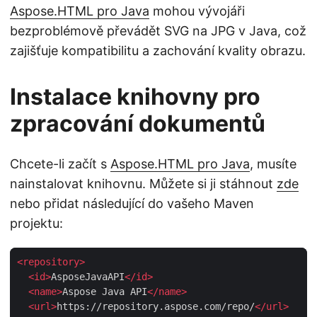
Aspose.HTML pro Java
mohou vývojáři
bezproblémově převádět SVG na JPG v Java, což
zajišťuje kompatibilitu a zachování kvality obrazu.
Instalace knihovny pro
zpracování dokumentů
Chcete-li začít s
Aspose.HTML pro Java
, musíte
nainstalovat knihovnu. Můžete si ji stáhnout
zde
nebo přidat následující do vašeho Maven
projektu:
<
repository
>
<
id
>
AsposeJavaAPI
</
id
>
<
name
>
Aspose Java API
</
name
>
<
url
>
https://repository.aspose.com/repo/
</
url
>