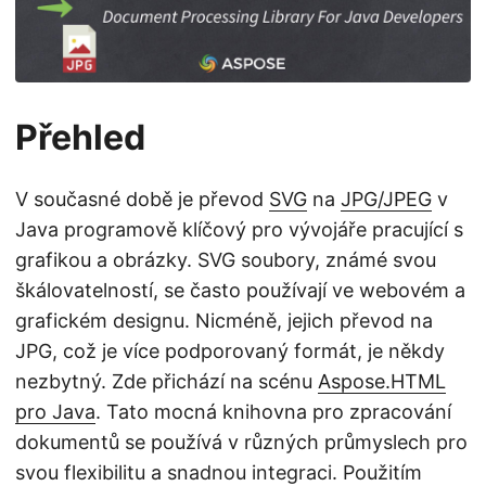
i
Přehled
V současné době je převod
SVG
na
JPG/JPEG
v
Java programově klíčový pro vývojáře pracující s
grafikou a obrázky. SVG soubory, známé svou
škálovatelností, se často používají ve webovém a
grafickém designu. Nicméně, jejich převod na
JPG, což je více podporovaný formát, je někdy
nezbytný. Zde přichází na scénu
Aspose.HTML
pro Java
. Tato mocná knihovna pro zpracování
dokumentů se používá v různých průmyslech pro
svou flexibilitu a snadnou integraci. Použitím