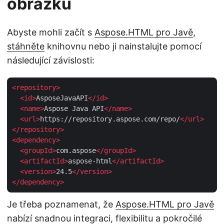
obrázků
Abyste mohli začít s
Aspose.HTML pro Javě
,
stáhněte
knihovnu nebo ji nainstalujte pomocí
následující závislosti:
<
repository
>
<
id
>
AsposeJavaAPI
</
id
>
<
name
>
Aspose Java API
</
name
>
<
url
>
https://repository.aspose.com/repo/
</
url
>
</
repository
>
<
dependency
>
<
groupId
>
com.aspose
</
groupId
>
<
artifactId
>
aspose-html
</
artifactId
>
<
version
>
24.5
</
version
>
</
dependency
>
Je třeba poznamenat, že
Aspose.HTML pro Javě
nabízí snadnou integraci, flexibilitu a pokročilé