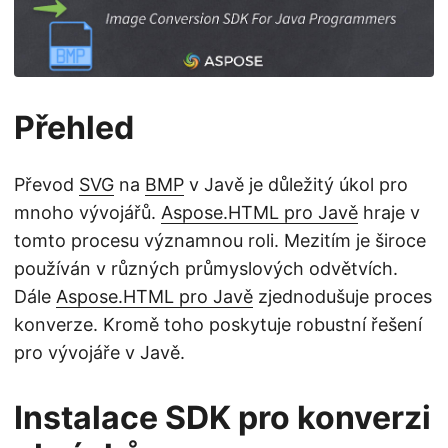
i
Přehled
Převod
SVG
na
BMP
v Javě je důležitý úkol pro
mnoho vývojářů.
Aspose.HTML pro Javě
hraje v
tomto procesu významnou roli. Mezitím je široce
používán v různých průmyslových odvětvích.
Dále
Aspose.HTML pro Javě
zjednodušuje proces
konverze. Kromě toho poskytuje robustní řešení
pro vývojáře v Javě.
Instalace SDK pro konverzi