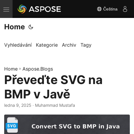
Čeština
P
ř
Home
e
p
n
Vyhledávání
Kategorie
Archiv
Tagy
o
u
Home
t
»
Aspose.Blogs
Převeďte SVG na
n
a
BMP v Javě
v
i
ledna 9, 2025
· Muhammad Mustafa
g
a
c