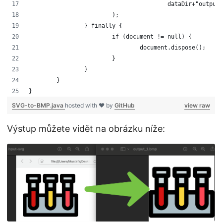
					dataDir+"outpu
			);
		} finally {
			if (document != null) {
				document.dispose();
			}
		}
	}	
}
SVG-to-BMP.java
hosted with ❤ by
GitHub
view raw
Výstup můžete vidět na obrázku níže: