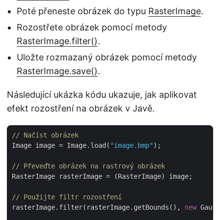
Poté přeneste obrázek do typu
RasterImage
.
Rozostřete obrázek pomocí metody
RasterImage.filter()
.
Uložte rozmazaný obrázek pomocí metody
RasterImage.save()
.
Následující ukázka kódu ukazuje, jak aplikovat
efekt rozostření na obrázek v Javě.
// Načíst obrázek
Image image = Image.load(
"image.bmp"
);

// Převeďte obrázek na rastrový obrázek
RasterImage rasterImage = (RasterImage) image;

// Použijte filtr rozostření
rasterImage.filter(rasterImage.getBounds(), 
new
 Gauss