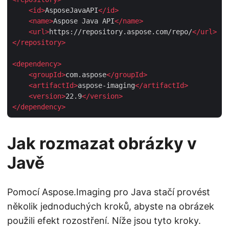
<
id
>
AsposeJavaAPI
</
id
>
<
name
>
Aspose Java API
</
name
>
<
url
>
https://repository.aspose.com/repo/
</
url
>
</
repository
>
<
dependency
>
<
groupId
>
com.aspose
</
groupId
>
<
artifactId
>
aspose-imaging
</
artifactId
>
<
version
>
22.9
</
version
>
</
dependency
>
Jak rozmazat obrázky v
Javě
Pomocí Aspose.Imaging pro Java stačí provést
několik jednoduchých kroků, abyste na obrázek
použili efekt rozostření. Níže jsou tyto kroky.