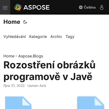
Čeština
P
ř
Home
e
p
n
Vyhledávání
Kategorie
Archiv
Tagy
o
u
Home
t
»
Aspose.Blogs
Rozostření obrázků
n
a
programově v Javě
v
i
října 31, 2022
· Usman Aziz
g
a
c