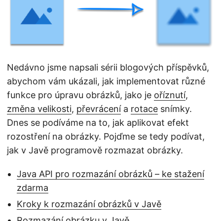
i
Nedávno jsme napsali sérii blogových příspěvků,
abychom vám ukázali, jak implementovat různé
funkce pro úpravu obrázků, jako je
oříznutí
,
změna velikosti
,
převrácení
a
rotace
snímky.
Dnes se podíváme na to, jak aplikovat efekt
rozostření na obrázky. Pojďme se tedy podívat,
jak v Javě programově rozmazat obrázky.
Java API pro rozmazání obrázků – ke stažení
zdarma
Kroky k rozmazání obrázků v Javě
Rozmazání obrázku v Javě