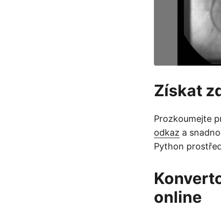
Získat z
Prozkoumejte p
odkaz
a snadno 
Python prostřed
Konvert
online