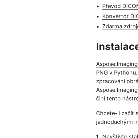
Převod DICOM
Konvertor DI
Zdarma zdroj
Instalac
Aspose.Imaging
PNG v Pythonu.
zpracování obrá
Aspose.Imaging
činí tento nást
Chcete-li začít
jednoduchými in
Navštivte
sta