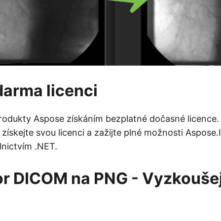
darma licenci
rodukty Aspose získáním bezplatné dočasné licence.
získejte svou licenci a zažijte plné možnosti Aspose
nictvím .NET.
or DICOM na PNG - Vyzkouše