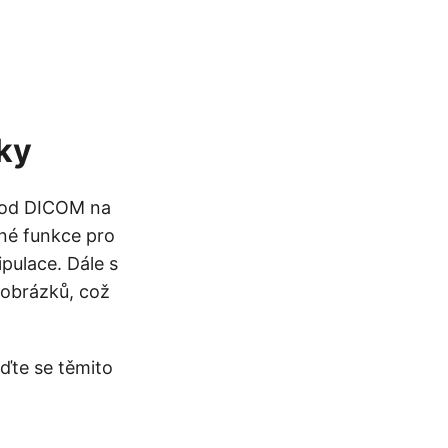
ky
vod DICOM na
né funkce pro
pulace. Dále s
 obrázků, což
iďte se těmito