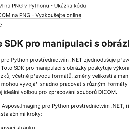
 na PNG v Pythonu - Ukázka kódu
COM na PNG - Vyzkoušejte online
e
e SDK pro manipulaci s obráz
 pro Python prostřednictvím .NET
zjednodušuje pře
 Toto SDK pro manipulaci s obrázky poskytuje výkon
zků, včetně převodu formátů, změny velikosti a mani
 mohou vývojáři snadno pracovat s různými formáty
roj ideální volbou pro zpracování souborů DICOM.
 s Aspose.Imaging pro Python prostřednictvím .NET, ř
stalačními kroky:
hovací stránku
.