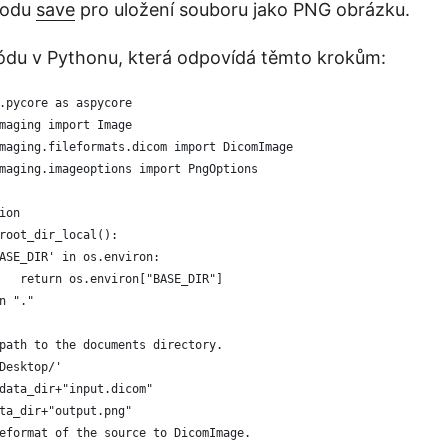
todu
save
pro uložení souboru jako PNG obrázku.
ódu v Pythonu, která odpovídá těmto krokům:
.pycore as aspycore
maging import Image
maging.fileformats.dicom import DicomImage
maging.imageoptions import PngOptions
ion
root_dir_local():
BASE_DIR' in os.environ:
		return os.environ["BASE_DIR"]
rn "."
path to the documents directory.
Desktop/'
data_dir+"input.dicom"
ta_dir+"output.png"
eformat of the source to DicomImage. 