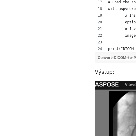
# Load the so
with aspycore
	# In
	opti
	# In
	imag
print("DICOM 
Convert-DICOM-to-
Výstup: