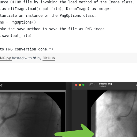
urce DICOM file by invoking the load method of the Image class. 
.as_of(Image.load(input_file), DicomImage) as image:
stantiate an instance of the PngOptions class. 
ons = PngOptions()
voke the save method to save the file as PNG image. 
e.save(out_file)
to PNG conversion done.")
PNG.py
hosted with ❤ by
GitHub