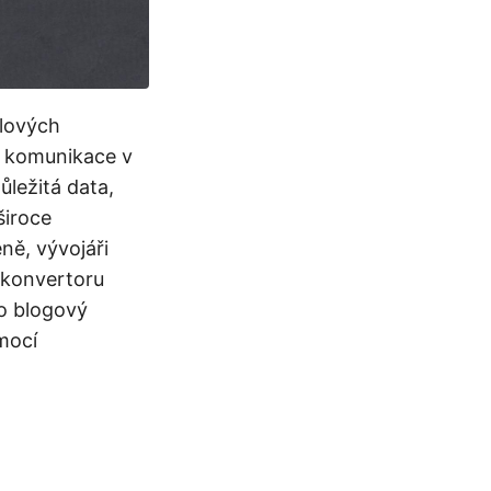
slových
a komunikace v
ůležitá data,
široce
ě, vývojáři
konvertoru
o blogový
mocí