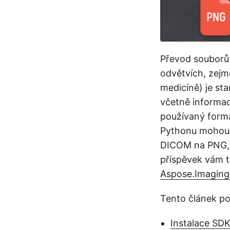
Převod soubor
odvětvích, zejm
medicíně) je st
včetně informac
používaný form
Pythonu mohou 
DICOM na PNG, 
příspěvek vám 
Aspose.Imaging
Tento článek po
Instalace SDK