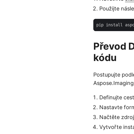
Použijte násle
Převod 
kódu
Postupujte pod
Aspose.Imaging 
Definujte ces
Nastavte for
Načtěte zdr
Vytvořte inst