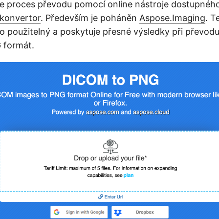
te proces převodu pomocí online nástroje dostupnéh
konvertor
. Především je poháněn
Aspose.Imaging
. T
no použitelný a poskytuje přesné výsledky při převo
 formát.