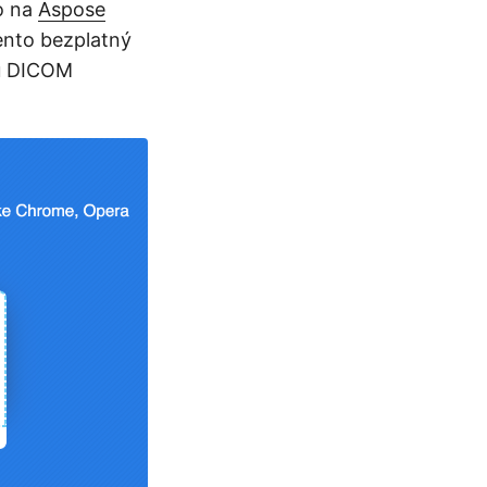
o na
Aspose
ento bezplatný
du DICOM