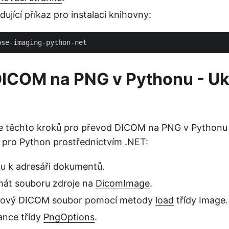
dující příkaz pro instalaci knihovny:
DICOM na PNG v Pythonu - U
le těchto kroků pro převod DICOM na PNG v Python
pro Python prostřednictvím .NET:
tu k adresáři dokumentů.
mát souboru zdroje na
DicomImage
.
ojový DICOM soubor pomocí metody
load
třídy Image.
ance třídy
PngOptions
.