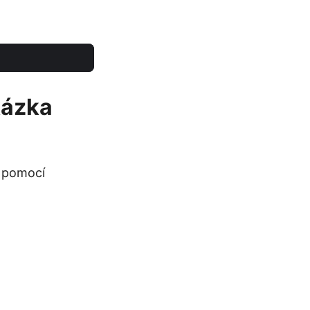
kázka
u pomocí