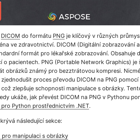
ů
DICOM
do formátu
PNG
je klíčový v různých průmy
éna ve zdravotnictví. DICOM (Digitální zobrazování 
andardní formát pro lékařské zobrazování. Obsahuje d
í o pacientech. PNG (Portable Network Graphics) je 
át obrázků známý pro bezztrátovou kompresi. Nicmén
zjednodušit proces převodu DICOM na PNG pomocí 
což zlepšuje schopnosti manipulace s obrázky. Tent
tedy ukáže, jak převést DICOM na PNG v Pythonu po
 pro Python prostřednictvím .NET
.
krývá následující sekce:
 pro manipulaci s obrázky