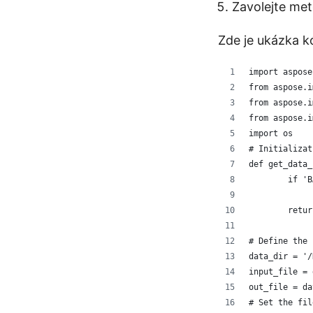
Zavolejte me
Zde je ukázka k
import aspose
from aspose.i
from aspose.i
from aspose.i
import os
# Initializat
def get_data_
	if '
	retu
# Define the 
data_dir = '/
input_file = 
out_file = da
# Set the fil