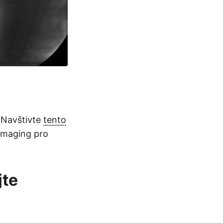
 Navštivte
tento
.Imaging pro
jte