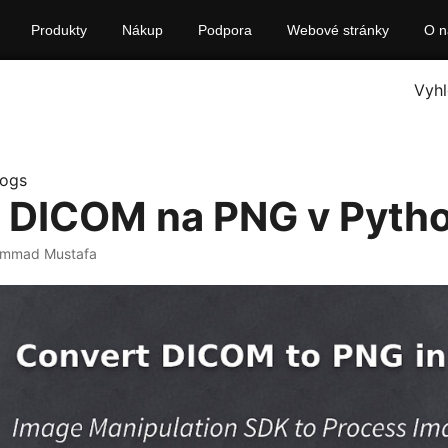
Produkty
Nákup
Podpora
Webové stránky
O n
Vyhl
logs
 DICOM na PNG v Pyth
mmad Mustafa