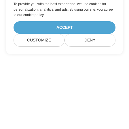
To provide you with the best experience, we use cookies for
personalization, analytics, and ads. By using our site, you agree
to
our cookie policy
.
ACCEPT
CUSTOMIZE
DENY
Přihlaste se k aktualizacím produktů
Aspose
Získávejte měsíční newslettery a nabídky přímo do své poštovní
schránky.