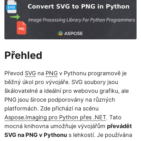
i
Přehled
Převod
SVG
na
PNG
v Pythonu programově je
běžný úkol pro vývojáře. SVG soubory jsou
škálovatelné a ideální pro webovou grafiku, ale
PNG jsou široce podporovány na různých
platformách. Zde přichází na scénu
Aspose.Imaging pro Python přes .NET
. Tato
mocná knihovna umožňuje vývojářům
převádět
SVG na PNG v Pythonu
s lehkostí. Je používána