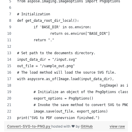
from aspose.imaging.imageoptions import PngOptions
# Initialization
def get_data_root_dir_local():
	if 'BASE_DIR' in os.environ:
		return os.environ["BASE_DIR"]
	return "."
# Set path to the documents directory.
input_data_dir = "/input.svg"
out_file = "/sample_out.png"
# The load method will load the source SVG file. 
with aspycore.as_of(Image.load(input_data_dir),
					SvgImage) as i
	# Initialize an object of the PngOptions class.
	export_options = PngOptions()
	# Invoke the save method to convert SVG to PNG 
	image.save(out_file, export_options)
print("SVG to PDF conevrsion finished.")
Convert-SVG-to-PNG.py
hosted with ❤ by
GitHub
view raw