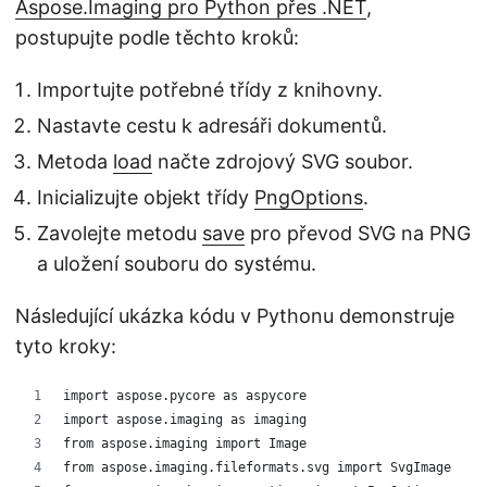
Aspose.Imaging pro Python přes .NET
,
postupujte podle těchto kroků:
Importujte potřebné třídy z knihovny.
Nastavte cestu k adresáři dokumentů.
Metoda
load
načte zdrojový SVG soubor.
Inicializujte objekt třídy
PngOptions
.
Zavolejte metodu
save
pro převod SVG na PNG
a uložení souboru do systému.
Následující ukázka kódu v Pythonu demonstruje
tyto kroky:
import aspose.pycore as aspycore
import aspose.imaging as imaging
from aspose.imaging import Image
from aspose.imaging.fileformats.svg import SvgImage