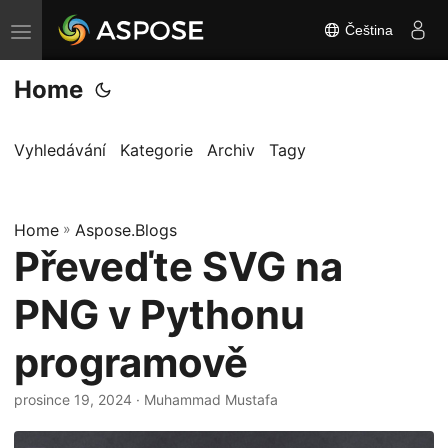
Čeština
P
ř
Home
e
p
n
Vyhledávání
Kategorie
Archiv
Tagy
o
u
Home
t
»
Aspose.Blogs
Převeďte SVG na
n
a
PNG v Pythonu
v
i
programově
g
a
prosince 19, 2024
· Muhammad Mustafa
c