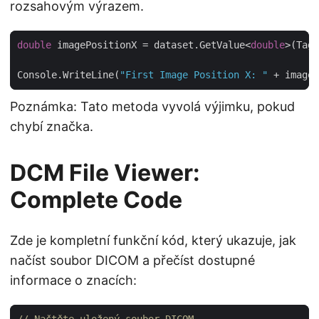
rozsahovým výrazem.
double
 imagePositionX = dataset.GetValue<
double
>(Tag.
Console.WriteLine(
"First Image Position X: "
Poznámka: Tato metoda vyvolá výjimku, pokud
chybí značka.
DCM File Viewer:
Complete Code
Zde je kompletní funkční kód, který ukazuje, jak
načíst soubor DICOM a přečíst dostupné
informace o znacích: