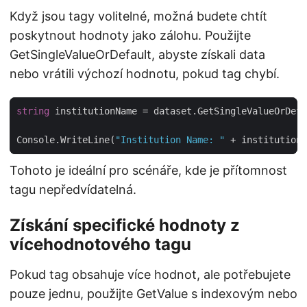
Když jsou tagy volitelné, možná budete chtít
poskytnout hodnoty jako zálohu. Použijte
GetSingleValueOrDefault, abyste získali data
nebo vrátili výchozí hodnotu, pokud tag chybí.
string
 institutionName = dataset.GetSingleValueOrDefa
Console.WriteLine(
"Institution Name: "
Tohoto je ideální pro scénáře, kde je přítomnost
tagu nepředvídatelná.
Získání specifické hodnoty z
vícehodnotového tagu
Pokud tag obsahuje více hodnot, ale potřebujete
pouze jednu, použijte GetValue s indexovým nebo