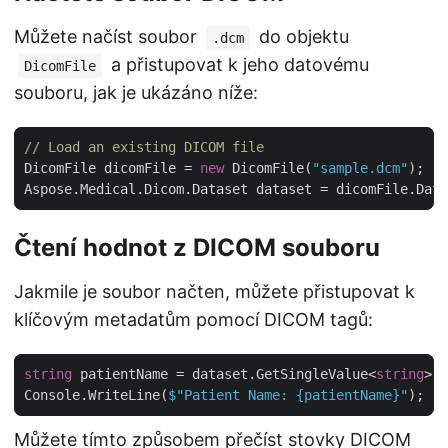
Můžete načíst soubor
do objektu
.dcm
a přistupovat k jeho datovému
DicomFile
souboru, jak je ukázáno níže:
// Load an existing DICOM file
DicomFile dicomFile = 
new
 DicomFile(
"sample.dcm"
Čtení hodnot z DICOM souboru
Jakmile je soubor načten, můžete přistupovat k
klíčovým metadatům pomocí DICOM tagů:
string
 patientName = dataset.GetSingleValue<
string
Console.WriteLine(
$"Patient Name: 
{patientName}
"
Můžete tímto způsobem přečíst stovky DICOM