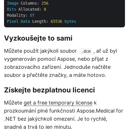
Image
Columns:
256
Bits
Allocated:
8
Modality:
OT
Pixel
Data
Length:
65536
bytes
Vyzkoušejte to sami
Můžete použít jakýkoli soubor
, ať už byl
.dcm
vygenerován pomocí Aspose, nebo přijat z
zobrazovacího zařízení. Jednoduše načtěte
soubor a přečtěte značky, a máte hotovo.
Získejte bezplatnou licenci
Můžete
get a free temporary license
k
prozkoumání plné funkčnosti Aspose.Medical for
.NET bez jakýchkoli omezení. Je to rychlé,
snadné a trvá to jen minutu.