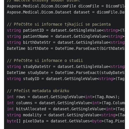
// Načtěte uložený soubor DICOM.
Aspose.Medical.Dicom.DicomFile dicomFile = DicomFile.
// Přečtěte si informace týkající se pacienta
string
 patientID = dataset.GetSingleValue<
string
string
 patientName = dataset.GetSingleValue<
string
string
 birthDateStr = dataset.GetSingleValue<
string
DateTime birthDate = DateTime.ParseExact(birthDateStr
// Přečtěte si informace o studii
string
 studyDateStr = dataset.GetSingleValue<
string
DateTime studyDate = DateTime.ParseExact(studyDateStr
string
 studyID = dataset.GetSingleValue<
string
// Přečíst metadata obrázku
int
 rows = dataset.GetSingleValue<
int
int
 columns = dataset.GetSingleValue<
int
int
 bitsAllocated = dataset.GetSingleValue<
int
string
 modality = dataset.GetSingleValue<
string
byte
[] pixelData = dataset.GetValues<
byte
>(Tag.PixelD