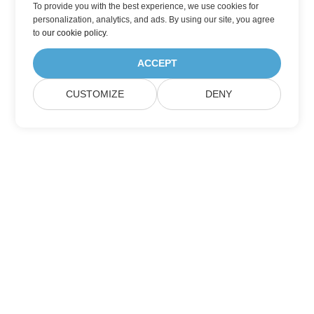
To provide you with the best experience, we use cookies for
personalization, analytics, and ads. By using our site, you agree
to
our cookie policy
.
ACCEPT
CUSTOMIZE
DENY
Přihlaste se k odběru aktualizací produktu
Aspose
Získejte měsíční zpravodaje a nabídky přímo do vaší poštovní
schránky.