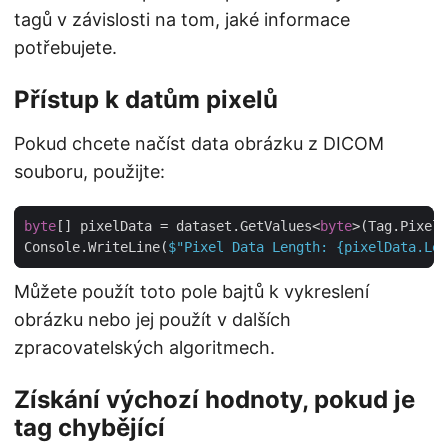
tagů v závislosti na tom, jaké informace
potřebujete.
Přístup k datům pixelů
Pokud chcete načíst data obrázku z DICOM
souboru, použijte:
byte
[] pixelData = dataset.GetValues<
byte
>(Tag.PixelD
Console.WriteLine(
$"Pixel Data Length: 
{pixelData.Len
Můžete použít toto pole bajtů k vykreslení
obrázku nebo jej použít v dalších
zpracovatelských algoritmech.
Získání výchozí hodnoty, pokud je
tag chybějící