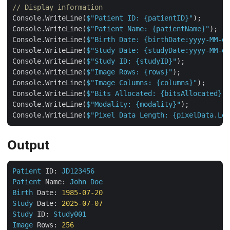
// Display information
Console.WriteLine(
$"Patient ID: 
{patientID}
"
Console.WriteLine(
$"Patient Name: 
{patientName}
"
Console.WriteLine(
$"Birth Date: 
{birthDate:yyyy-MM-dd
Console.WriteLine(
$"Study Date: 
{studyDate:yyyy-MM-dd
Console.WriteLine(
$"Study ID: 
{studyID}
"
Console.WriteLine(
$"Image Rows: 
{rows}
"
Console.WriteLine(
$"Image Columns: 
{columns}
"
Console.WriteLine(
$"Bits Allocated: 
{bitsAllocated}
"
Console.WriteLine(
$"Modality: 
{modality}
"
Console.WriteLine(
$"Pixel Data Length: 
{pixelData.Len
Output
Patient
ID:
JD123456
Patient
Name:
John
Doe
Birth
Date:
1985-07-20
Study
Date:
2025-07-07
Study
ID:
Study001
Image
Rows:
256