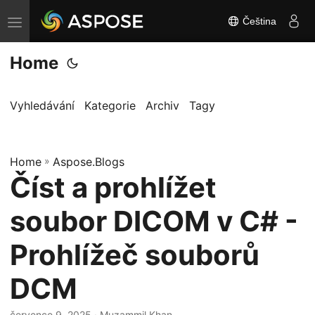
Čeština
P
ř
Home
e
p
n
Vyhledávání
Kategorie
Archiv
Tagy
o
u
Home
t
»
Aspose.Blogs
Číst a prohlížet
n
a
soubor DICOM v C# -
v
i
Prohlížeč souborů
g
DCM
a
c
července 9, 2025
· Muzammil Khan