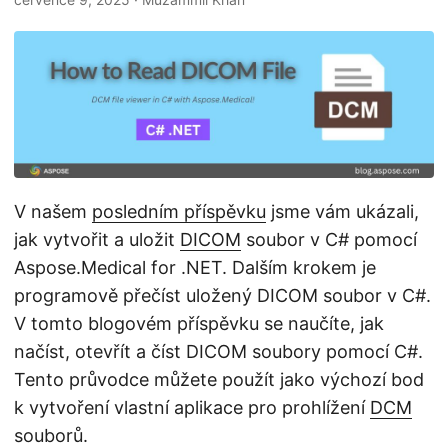
i
V našem
posledním příspěvku
jsme vám ukázali,
jak vytvořit a uložit
DICOM
soubor v C# pomocí
Aspose.Medical for .NET. Dalším krokem je
programově přečíst uložený DICOM soubor v C#.
V tomto blogovém příspěvku se naučíte, jak
načíst, otevřít a číst DICOM soubory pomocí C#.
Tento průvodce můžete použít jako výchozí bod
k vytvoření vlastní aplikace pro prohlížení
DCM
souborů.