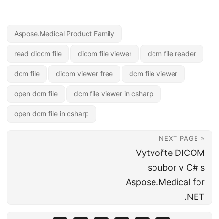
Aspose.Medical Product Family
read dicom file
dicom file viewer
dcm file reader
dcm file
dicom viewer free
dcm file viewer
open dcm file
dcm file viewer in csharp
open dcm file in csharp
NEXT PAGE »
Vytvořte DICOM
soubor v C# s
Aspose.Medical for
.NET