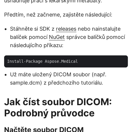
usnadňuje práci s lékařskými metadaty.
Předtím, než začneme, zajistěte následující:
Stáhněte si SDK z
releases
nebo nainstalujte
balíček pomocí
NuGet
správce balíčků pomocí
následujícího příkazu:
Už máte uložený DICOM soubor (např.
sample.dcm) z předchozího tutoriálu.
Jak číst soubor DICOM:
Podrobný průvodce
Načtěte soubor DICOM