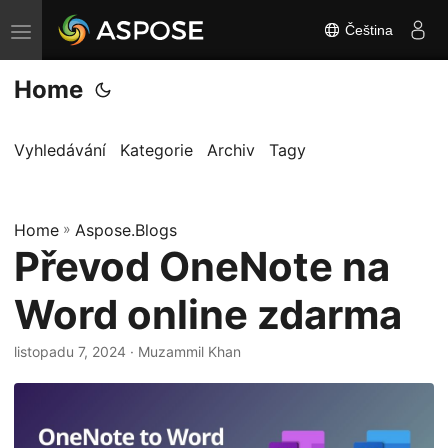
Čeština
P
ř
Home
e
p
n
Vyhledávání
Kategorie
Archiv
Tagy
o
u
Home
t
»
Aspose.Blogs
Převod OneNote na
n
a
Word online zdarma
v
i
listopadu 7, 2024
· Muzammil Khan
g
a
c