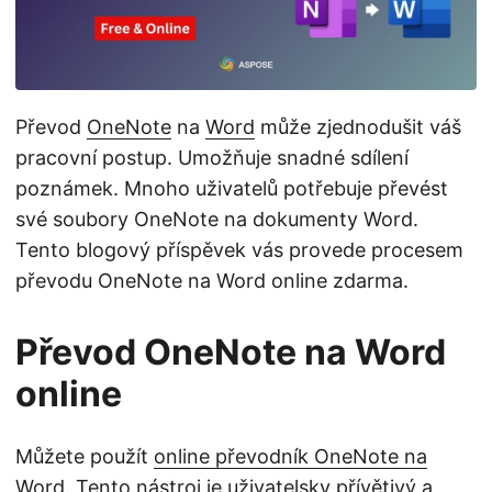
i
Převod
OneNote
na
Word
může zjednodušit váš
pracovní postup. Umožňuje snadné sdílení
poznámek. Mnoho uživatelů potřebuje převést
své soubory OneNote na dokumenty Word.
Tento blogový příspěvek vás provede procesem
převodu OneNote na Word online zdarma.
Převod OneNote na Word
online
Můžete použít
online převodník OneNote na
Word
. Tento nástroj je uživatelsky přívětivý a