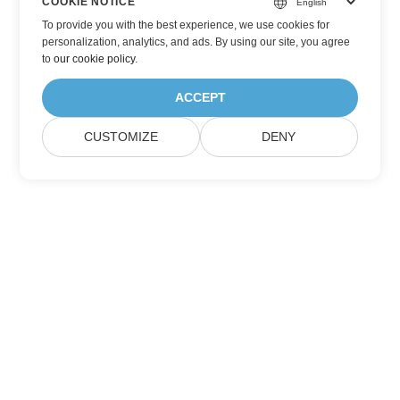
COOKIE NOTICE
To provide you with the best experience, we use cookies for
personalization, analytics, and ads. By using our site, you agree
to
our cookie policy
.
ACCEPT
CUSTOMIZE
DENY
Přihlaste se k aktualizacím produktů
Aspose
Získávejte měsíční newslettery a nabídky přímo do své poštovní
schránky.