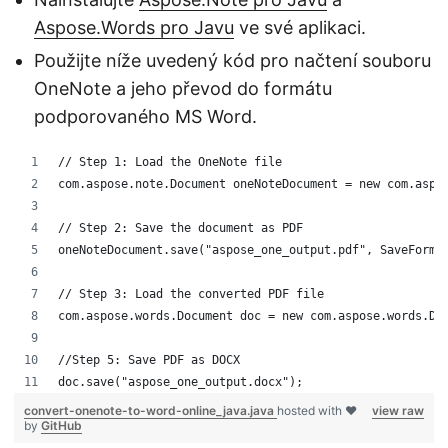
Aspose.Words pro Javu
ve své aplikaci.
Použijte níže uvedený kód pro načtení souboru
OneNote a jeho převod do formátu
podporovaného MS Word.
// Step 1: Load the OneNote file
com.aspose.note.Document oneNoteDocument = new com.aspo
// Step 2: Save the document as PDF
oneNoteDocument.save("aspose_one_output.pdf", SaveForma
// Step 3: Load the converted PDF file
com.aspose.words.Document doc = new com.aspose.words.Do
//Step 5: Save PDF as DOCX
doc.save("aspose_one_output.docx");
convert-onenote-to-word-online_java.java
hosted with ❤
view raw
by
GitHub