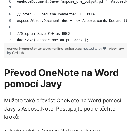
oneNoteDocument.Save("aspose_one_output.pdf", Aspose.No
// Step 3: Load the converted PDF file
Aspose.Words.Document doc = new Aspose.Words.Document("
//Step 5: Save PDF as DOCX
doc.Save("aspose_one_output.docx");
convert-onenote-to-word-online_csharp.cs
hosted with ❤
view raw
by
GitHub
Převod OneNote na Word
pomocí Javy
Můžete také převést OneNote na Word pomocí
Javy s Aspose.Note. Postupujte podle těchto
kroků:
Nainstalujte
Aspose.Note pro Javu
a