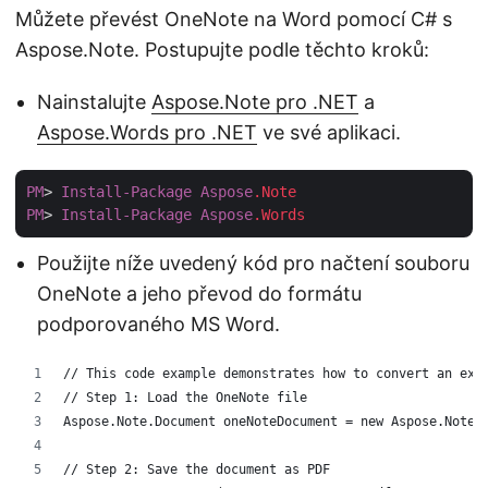
Můžete převést OneNote na Word pomocí C# s
Aspose.Note. Postupujte podle těchto kroků:
Nainstalujte
Aspose.Note pro .NET
a
Aspose.Words pro .NET
ve své aplikaci.
PM
> 
Install-Package
Aspose
.Note
PM
> 
Install-Package
Aspose
.Words
Použijte níže uvedený kód pro načtení souboru
OneNote a jeho převod do formátu
podporovaného MS Word.
// This code example demonstrates how to convert an exi
// Step 1: Load the OneNote file
Aspose.Note.Document oneNoteDocument = new Aspose.Note.
// Step 2: Save the document as PDF