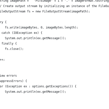
tring imagePath =   "PSToImage" + i + "." + imageFormat.toString
// Create output stream by initializing an instance of the FileO
ileOutputStream fs = new FileOutputStream(imagePath);
ry {
   fs.write(imageBytes, 0, imageBytes.length);
 catch (IOException ex) {
   System.out.println(ex.getMessage());
 finally {
   fs.close();
++;
iew errors
uppressErrors) {
or (Exception ex : options.getExceptions()) {
   System.out.println(ex.getMessage());