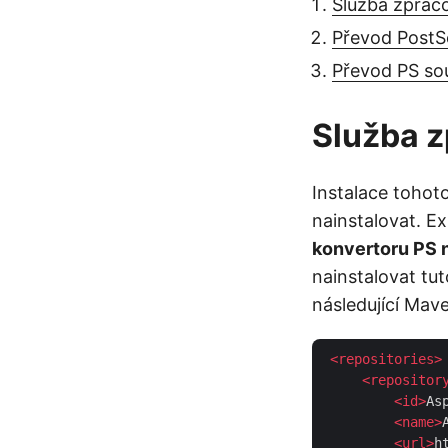
Služba zpraco
Převod PostS
Převod PS so
Služba z
Instalace toho
nainstalovat. Ex
konvertoru PS 
nainstalovat tu
následující Mav
<
repositories
>
<
repositor
<
id
>
As
<
name
>
<
url
>
h