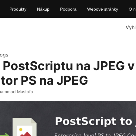
Produkty
Nákup
Podpora
Webové stránky
O n
Vyhl
logs
 PostScriptu na JPEG v
tor PS na JPEG
hammad Mustafa