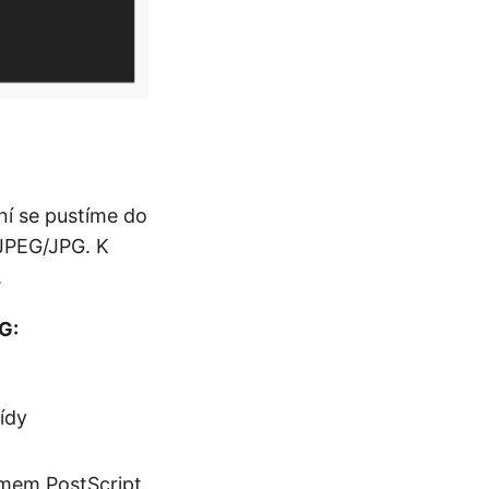
ní se pustíme do
 JPEG/JPG. K
.
G:
řídy
eamem PostScript.