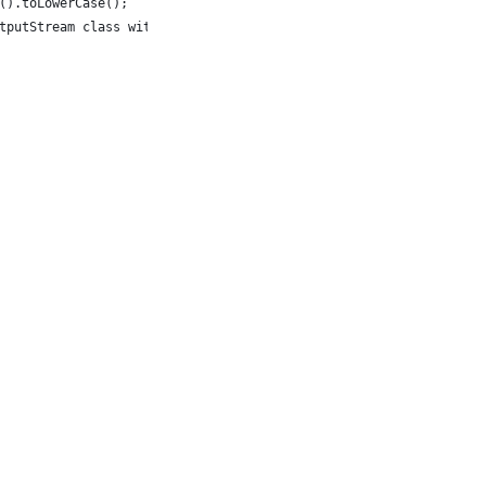
().toLowerCase();
utputStream class with the output image path. 