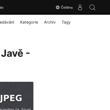
ás
Čeština
edávání
Kategorie
Archiv
Tagy
 Javě -