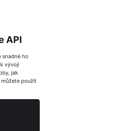
e API
ě snadné ho
k vývoji
oby, jak
 můžete použít