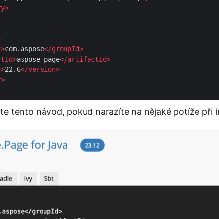
ry
>
>
d
>
com.aspose
</
groupId
>
ctId
>
aspose-page
</
artifactId
>
n
>
22.6
</
version
>
y
>
jte tento
návod
, pokud narazíte na nějaké potíže při i