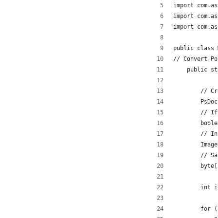
import com.as
import com.as
import com.as
public class 
// Convert Po
    public st
        // Cr
        PsDoc
        // If
        boole
        // In
        Image
        // Sa
        byte[
        int i
        for (