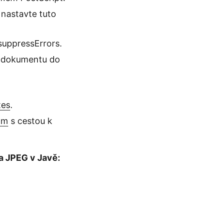
 nastavte tuto
uppressErrors.
ní dokumentu do
tes
.
am
s cestou k
a JPEG v Javě: