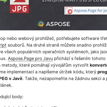
ktop nebo webový prohlížeč, potřebujete software třet
ript
souborů. Na druhé straně můžete snadno prohlí
e všech populárních operačních systémech, jako js
nux.
Aspose.Page pro Javu
přichází s řešením tohoto
a metody, které pomáhají vývojářům vytvořit
konvert
me implementací a napíšeme útržek kódu, který
prog
JPEG v Javě
. Takže, nezapomeňte na žádnou sekci a p
článek.
dující body: