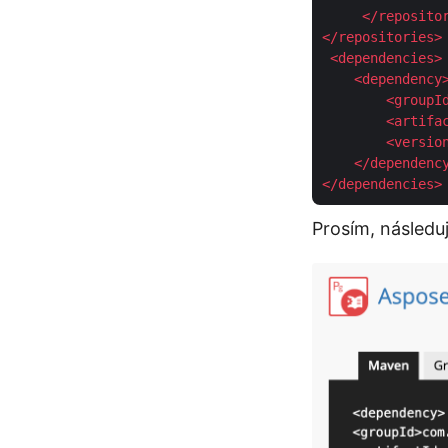
</
reposito
</
repositories
>
<
dependencies
>
<
dependency
<
groupI
<
artifa
<
versio
</
dependenc
</
dependencies
>
Prosím, následu