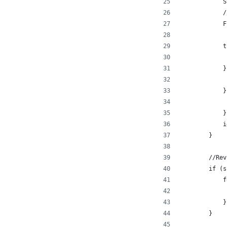
            S
	    
            F
            t
             
            }
             
            }
             
            }
            i
        }
        //Rev
        if (s
            f
             
            }
        }