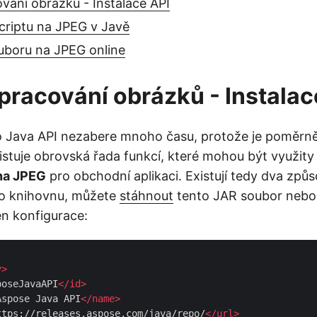
vání obrázků - Instalace API
criptu na JPEG v Javě
uboru na JPEG online
pracování obrázků - Instalac
to Java API nezabere mnoho času, protože je poměrn
istuje obrovská řada funkcí, které mohou být využity 
na JPEG
pro obchodní aplikaci. Existují tedy dva způs
to knihovnu, můžete
stáhnout
tento JAR soubor nebo
en konfigurace:
y
>
poseJavaAPI
</
id
>
Aspose Java API
</
name
>
ttps://releases.aspose.com/java/repo/
</
url
>