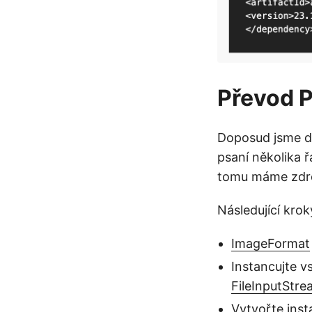
Převod P
Doposud jsme do
psaní několika 
tomu máme zdroj
Následující krok
ImageFormat
Instancujte vs
FileInputStr
Vytvořte inst