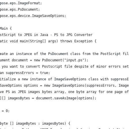
pose.eps.ImageFormat;
pose.eps.PsDocument;
pose.eps.device.ImageSaveOptions;
Main {
stScript to JPEG in Java - PS to JPG Converter
atic void main(String[] args) throws Exception {
eate an instance of the PsDocument class from the PostScript fil
ument document = new PsDocument("input.ps");
 you want to convert Postscript file despite of minor errors set
an suppressErrors = true;
itialize a new instance of ImageSaveOptions class with suppressE
SaveOptions options = new ImageSaveOptions(suppressErrors, Image
ve PS as JPEG images bytes array, one byte array for one page of
][] imagesBytes = document.saveAsImage(options);
 = 0;
byte [] imageBytes : imagesBytes) {