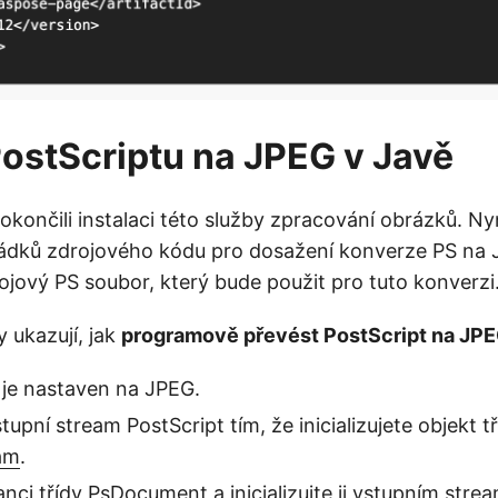
ostScriptu na JPEG v Javě
končili instalaci této služby zpracování obrázků. Ny
řádků zdrojového kódu pro dosažení konverze PS na
ový PS soubor, který bude použit pro tuto konverzi
y ukazují, jak
programově převést PostScript na JPE
je nastaven na JPEG.
tupní stream PostScript tím, že inicializujete objekt t
eam
.
anci třídy
PsDocument
a inicializujte ji vstupním str