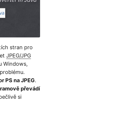
ích stran pro
žet
JPEG/JPG
ou Windows,
 problému.
or PS na JPEG
.
ramově převádí
ečlivě si