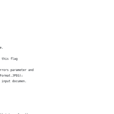
e. 
 this flag
rrors parameter and output image format. 
Format.JPEG);
 input documen.