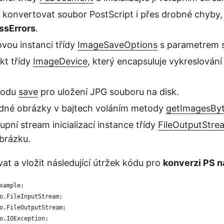
konvertovat soubor PostScript i přes drobné chyby,
ssErrors
.
novou instanci třídy
ImageSaveOptions
s parametrem s
kt třídy
ImageDevice
, který encapsuluje vykreslová
todu
save
pro uložení JPG souboru na disk.
ledné obrázky v bajtech voláním metody
getImagesBy
upní stream inicializací instance třídy
FileOutputStre
brázku.
at a vložit následující útržek kódu pro
konverzi PS n
xample;
o.FileInputStream;
o.FileOutputStream;
o.IOException;