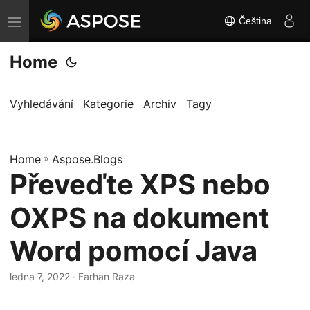
Čeština
P
ř
Home
e
p
n
Vyhledávání
Kategorie
Archiv
Tagy
o
u
Home
t
»
Aspose.Blogs
Převeďte XPS nebo
n
a
OXPS na dokument
v
i
Word pomocí Java
g
a
ledna 7, 2022
· Farhan Raza
c