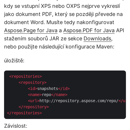
kdy se vstupní XPS nebo OXPS nejprve vykreslí
jako dokument PDF, který se později převede na
dokument Word. Musíte tedy nakonfigurovat
Aspose.Page for Java
a
Aspose.PDF for Java
API
stažením souborů JAR ze sekce
Downloads
,
nebo použijte následující konfigurace Maven:
úložiště:
<
repositories
>
<
repository
>
<
id
>
snapshots
</
id
>
<
name
>
repo
</
name
>
<
url
>
http://repository.aspose.com/repo/
</
url
</
repository
>
</
repositories
>
Závislost: