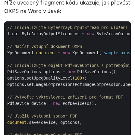
Níže uvedený fragment kódu ukazuje, jak převést
OXPS na Word v Javě:
// Inicializujte ByteArrayOutputStream pro uložení zp
final ByteArrayOutputStream os = 
new
 ByteArrayOutputS
// Načíst vstupní dokument OXPS
XpsDocument 
document
 = 
new
 XpsDocument(
"sample.oxps"
)
// Inicializujte objekt PdfSaveOptions s potřebnými p
PdfSaveOptions options = 
new
 PdfSaveOptions();

options.setJpegQualityLevel(
100
);

options.setImageCompression(PdfImageCompression.Jpeg)
// Vytvořte vykreslovací zařízení pro formát PDF
PdfDevice device = 
new
 PdfDevice(os);

// Uložit výstupní soubor PDF
document
.save(device, options);
