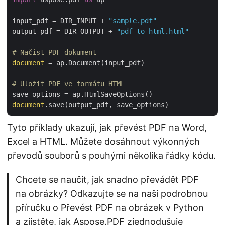
input_pdf = DIR_INPUT + 
"sample.pdf"
output_pdf = DIR_OUTPUT + 
"pdf_to_html.html"
# Načíst PDF dokument
document
 = ap.Document(input_pdf)

# Uložit PDF ve formátu HTML
document
Tyto příklady ukazují, jak převést PDF na Word,
Excel a HTML. Můžete dosáhnout výkonných
převodů souborů s pouhými několika řádky kódu.
Chcete se naučit, jak snadno převádět PDF
na obrázky? Odkazujte se na naši podrobnou
příručku o
Převést PDF na obrázek v Python
a zjistěte, jak Aspose.PDF zjednodušuje