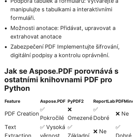
Podpora tabulek a formulářů: Vytvářejte a
manipulujte s tabulkami a interaktivními
formuláři.
Možnosti anotace: Přidávat, upravovat a
extrahovat anotace
Zabezpečení PDF Implementujte šifrování,
digitální podpisy a kontrolu oprávnění.
Jak se Aspose.PDF porovnává s
ostatními knihovnami PDF pro
Python
Feature
Aspose.PDF
PyPDF2
ReportLab
PDFMiner
✅
❌
✅
PDF Creation
❌ Ne
Pokročilé
Omezené
Dobré
Text
✅ Vysoká
✅
✅
❌ Ne
Extraction
věrnost
Základní
Dobré