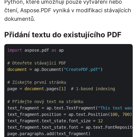
Python, které umožňují pouze vytváření nebo
čtení, Aspose.PDF vyniká v modifikaci stávajících
dokumentů.
Přidání textu do existujícího PDF
import
 aspose.pdf 
as
 ap

# Otevřete stávající PDF
document
 = ap.Document(
"CreatePDF.pdf"
)

# Získejte první stránku
page = 
document
.pages[
1
]  
# 1-based indexing
# Přidejte nový text na stránku
text_fragment = ap.text.TextFragment(
"This text was a
text_fragment.position = ap.text.Position(
100
, 
700
)

text_fragment.text_state.font_size = 
12
text_fragment.text_state.font = ap.text.FontRepositor
page.paragraphs.add(text_fragment)
