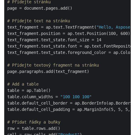
# Přidejte stránku
page = document.pages.add()

# Přidejte text na stránku
text_fragment = ap.text.TextFragment(
"Hello, Aspose.P
text_fragment.position = ap.text.Position(100, 600)

text_fragment.text_state.font_size = 14

text_fragment.text_state.font = ap.text.FontRepositor
text_fragment.text_state.foreground_color = ap.Color.
# Přidejte textový fragment na stránku
page.paragraphs.add(text_fragment)

# Add a table
table = ap.Table()

table.column_widths = 
"100 100 100"
table.default_cell_border = ap.BorderInfo(ap.BorderSi
table.default_cell_padding = ap.MarginInfo(5, 5, 5, 5
# Přidat řádky a buňky
row = table.rows.add()

cell = row.cells.add(
"Product"
)
