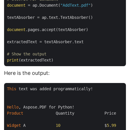
document
 = ap.Document(
"AddText.pdf"
)

textAbsorber = ap.text.TextAbsorber()

document
.pages.accept(textAbsorber)

extractedText = textAbsorber.text

# Show the output
print
Here is the output:
This
 text was added programmatically!

Hello
Product
              Quantity             Price

Widget
 A             
10
                   $
5
.
99