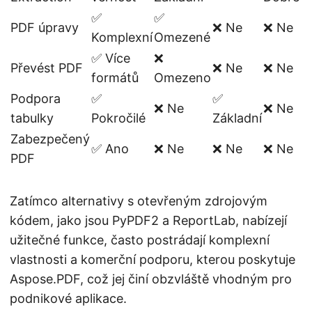
✅
✅
PDF úpravy
❌ Ne
❌ Ne
Komplexní
Omezené
✅ Více
❌
Převést PDF
❌ Ne
❌ Ne
formátů
Omezeno
Podpora
✅
✅
❌ Ne
❌ Ne
tabulky
Pokročilé
Základní
Zabezpečený
✅ Ano
❌ Ne
❌ Ne
❌ Ne
PDF
Zatímco alternativy s otevřeným zdrojovým
kódem, jako jsou PyPDF2 a ReportLab, nabízejí
užitečné funkce, často postrádají komplexní
vlastnosti a komerční podporu, kterou poskytuje
Aspose.PDF, což jej činí obzvláště vhodným pro
podnikové aplikace.