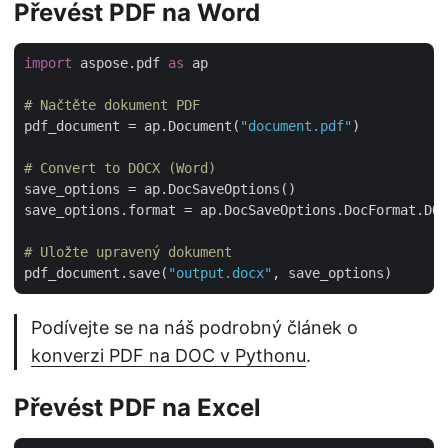
Převést PDF na Word
import
 aspose.pdf 
as
 ap

# Načtěte dokument PDF
pdf_document = ap.Document(
"document.pdf"
)

# Convert to DOCX (Word)
save_options = ap.DocSaveOptions()

save_options.format = ap.DocSaveOptions.DocFormat.DOC
# Uložte upravený dokument
pdf_document.save(
"output.docx"
Podívejte se na náš podrobný článek o
konverzi PDF na DOC v Pythonu
.
Převést PDF na Excel