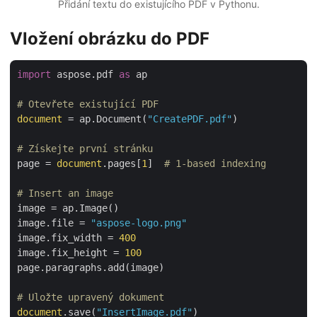
Přidání textu do existujícího PDF v Pythonu.
Vložení obrázku do PDF
import
 aspose.pdf 
as
 ap

# Otevřete existující PDF
document
 = ap.Document(
"CreatePDF.pdf"
)

# Získejte první stránku
page = 
document
.pages[
1
]  
# 1-based indexing
# Insert an image
image = ap.Image()

image.file = 
"aspose-logo.png"
image.fix_width = 
400
image.fix_height = 
100
page.paragraphs.add(image)

# Uložte upravený dokument
document
.save(
"InsertImage.pdf"