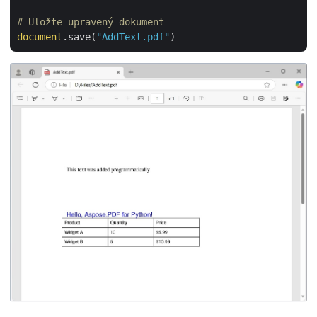
# Uložte upravený dokument
document
.save(
"AddText.pdf"