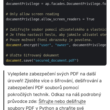
documentPrivilege = ap.facades.DocumentPrivilege.forb
# Only allow screen reading
documentPrivilege.allow_screen_readers = True

# Zašifrujte soubor pomocí uživatelského a vlastnické
# Je třeba nastavit heslo, aby jakmile uživatel otevř
# Pouze možnost čtení obrazovky je povolena.
document
.encrypt(
"user"
, 
"owner"
, documentPrivilege, 
# Uložte šifrovaný dokument
document
.save(
"secured_document.pdf"
Vylepšete zabezpečení svých PDF na další
úroveň! Zjistěte více o šifrování, dešifrování a
zabezpečení PDF souborů pomocí
pokročilých technik. Odkaz na náš podrobný
průvodce zde:
Šifrujte nebo dešifrujte
soubory PDF v Python
a chraňte své