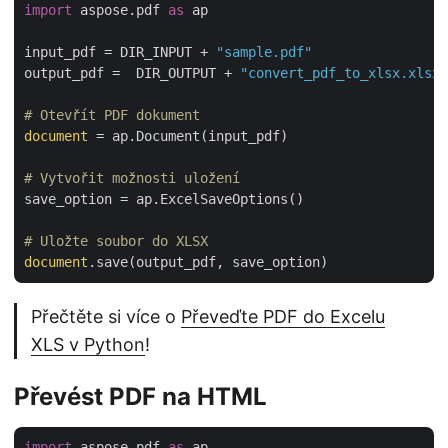
import
 aspose.pdf 
as
 ap

input_pdf = DIR_INPUT + 
"sample.pdf"
output_pdf =  DIR_OUTPUT + 
"convert_pdf_to_xlsx.xlsx"
# Otevřít PDF dokument
document
 = ap.Document(input_pdf)

# Vytvořit možnosti uložení
save_option = ap.ExcelSaveOptions()

# Uložte soubor do XLSX
document
Přečtěte si více o
Převeďte PDF do Excelu
XLS v Python
!
Převést PDF na HTML
import
 aspose.pdf 
as
 ap
