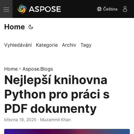
Čeština
P
ř
Home
e
p
n
Vyhledávání
Kategorie
Archiv
Tagy
o
u
Home
t
»
Aspose.Blogs
Nejlepší knihovna
n
a
Python pro práci s
v
i
PDF dokumenty
g
a
března 18, 2025
· Muzammil Khan
c