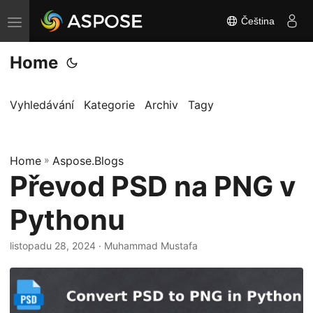
Čeština
P
ř
Home
e
p
n
Vyhledávání
Kategorie
Archiv
Tagy
o
u
Home
t
»
Aspose.Blogs
Převod PSD na PNG v
n
a
Pythonu
v
i
listopadu 28, 2024
· Muhammad Mustafa
g
a
c