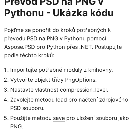
Převod PSD na PNG v
Pythonu - Ukázka kódu
Pojďme se ponořit do kroků potřebných k
převodu PSD na PNG v Pythonu pomocí
Aspose.PSD pro Python přes .NET
. Postupujte
podle těchto kroků:
Importujte potřebné moduly z knihovny.
Vytvořte objekt třídy
PngOptions
.
Nastavte vlastnost
compression_level
.
Zavolejte metodu
load
pro načtení zdrojového
PSD souboru.
Použijte metodu
save
pro uložení souboru jako
PNG.