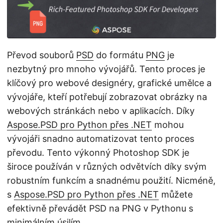
i
Převod souborů
PSD
do formátu
PNG
je
nezbytný pro mnoho vývojářů. Tento proces je
klíčový pro webové designéry, grafické umělce a
vývojáře, kteří potřebují zobrazovat obrázky na
webových stránkách nebo v aplikacích. Díky
Aspose.PSD pro Python přes .NET
mohou
vývojáři snadno automatizovat tento proces
převodu. Tento výkonný Photoshop SDK je
široce používán v různých odvětvích díky svým
robustním funkcím a snadnému použití. Nicméně,
s
Aspose.PSD pro Python přes .NET
můžete
efektivně převádět PSD na PNG v Pythonu s
minimálním úsilím.