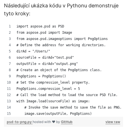
Následující ukázka kódu v Pythonu demonstruje
tyto kroky:
import aspose.psd as PSD
from aspose.psd import Image
from aspose.psd.imageoptions import PngOptions
# Define the address for working directories. 
dirAd = "/Users/"
sourceFile = dirAd+"test.psd"
outputFile = dirAd+"output.png"
# Create an object of the PngOptions class.  
PngOptions = PngOptions()
# Set the compression_level property. 
PngOptions.compression_level = 5
# Call the load method to load the source PSD file.
with Image.load(sourceFile) as image:
    # Invoke the save method to save the file as PNG. 
    image.save(outputFile, PngOptions)
psd-to-png.py
hosted with ❤ by
GitHub
view raw