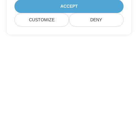
ACCEPT
CUSTOMIZE
DENY
Přihlaste se k odběru aktualizací produktu
Aspose
Získejte měsíční zpravodaje a nabídky přímo do vaší poštovní
schránky.