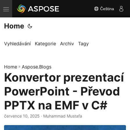
Čeština
P
ř
Home
e
p
n
Vyhledávání
Kategorie
Archiv
Tagy
o
u
Home
t
»
Aspose.Blogs
Konvertor prezentací
n
a
PowerPoint - Převod
v
i
PPTX na EMF v C#
g
a
července 10, 2025
· Muhammad Mustafa
c