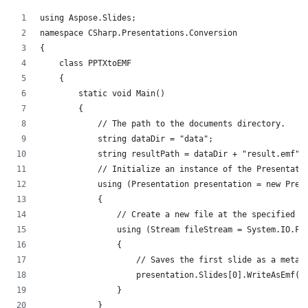
using Aspose.Slides;
namespace CSharp.Presentations.Conversion
{
    class PPTXtoEMF
    { 
        static void Main()
        {
            // The path to the documents directory.
            string dataDir = "data";
            string resultPath = dataDir + "result.emf";
            // Initialize an instance of the Presentati
            using (Presentation presentation = new Pres
            {
                // Create a new file at the specified p
                using (Stream fileStream = System.IO.Fi
                {
                    // Saves the first slide as a metaf
                    presentation.Slides[0].WriteAsEmf(f
                }
            }