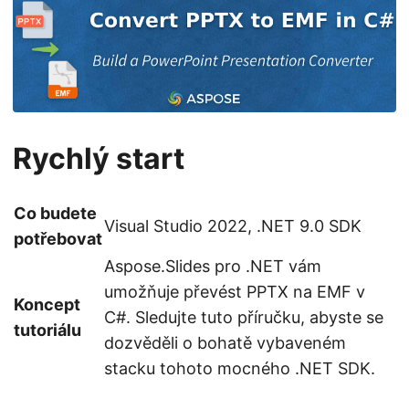
i
Rychlý start
Co budete
Visual Studio 2022, .NET 9.0 SDK
potřebovat
Aspose.Slides pro .NET vám
umožňuje převést PPTX na EMF v
Koncept
C#. Sledujte tuto příručku, abyste se
tutoriálu
dozvěděli o bohatě vybaveném
stacku tohoto mocného .NET SDK.