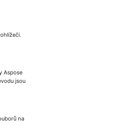
hlížeči.
y Aspose
evodu jsou
ouborů na