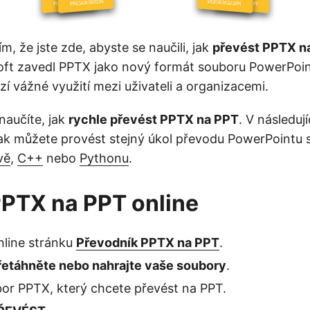
, že jste zde, abyste se naučili, jak
převést PPTX na
ft zavedl PPTX jako nový formát souboru PowerPoin
í vážné využití mezi uživateli a organizacemi.
 naučíte, jak
rychle převést PPTX na PPT
. V následuj
ak můžete provést stejný úkol převodu PowerPointu 
vě
,
C++
nebo
Pythonu
.
PTX na PPT online
nline stránku
Převodník PPTX na PPT
.
řetáhněte nebo nahrajte vaše soubory
.
or PPTX, který chcete převést na PPT.