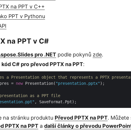
PTX na PPT v C++
jako PPT v Pythonu
API
X na PPT v C#
spose.Slides pro .NET
podle pokynů
zde
.
o
kód C# pro převod PPTX na PPT
:
es a Presentation object that represents a PPTX presenta
pres = 
new
 Presentation(
"presentation.pptx"
presentation as a PPT file
esentation.ppt"
e na stránku produktu
Převod PPTX na PPT
. Můžete 
od PPTX na PPT
a
další články o převodu PowerPoin