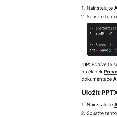
Nainstalujte
A
Spusťte tent
// Instantiat
SharedPtr
<
Pre
// Saves the 
prs
->
Save(
u
"c
TIP:
Podívejte s
na článek
Přev
dokumentace
A
Uložit PPT
Nainstalujte
A
Spusťte tent