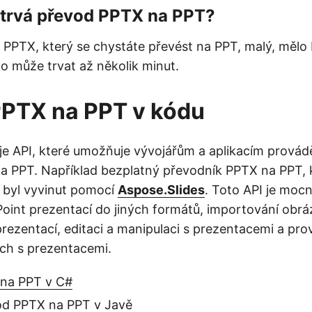
 trvá převod PPTX na PPT?
 PPTX, který se chystáte převést na PPT, malý, mělo 
to může trvat až několik minut.
PPTX na PPT v kódu
e API, které umožňuje vývojářům a aplikacím provádě
 PPT. Například bezplatný převodník PPTX na PPT, 
, byl vyvinut pomocí
Aspose.Slides
. Toto API je mocn
int prezentací do jiných formátů, importování obr
ezentací, editaci a manipulaci s prezentacemi a pro
ích s prezentacemi.
na PPT v C#
od PPTX na PPT v Javě