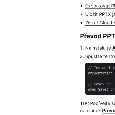
Exportovat P
Uložit PPTX 
Získat Cloud 
Převod PPT
Nainstalujte
A
Spusťte tent
// Instantiat
Presentation 
// Saves the 
pres.Save(
"pr
TIP:
Podívejte s
na článek
Přev