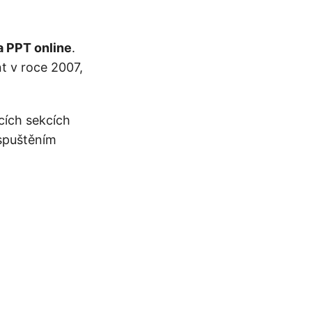
 PPT online
.
t v roce 2007,
ících sekcích
spuštěním