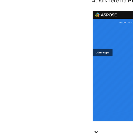
Klikněte na
P