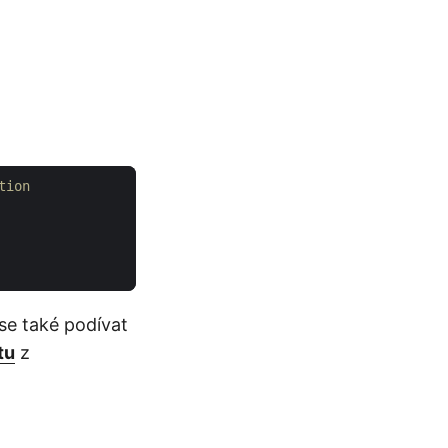
tion
se také podívat
tu
z