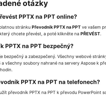
adené otázky
řevést PPTX na PPT online?
platnou stránku
Převodník PPTX na PPT
ve vašem pro
který chcete převést, a poté klikněte na
PŘEVÉST
.
ík PPTX na PPT bezpečný?
 je bezpečný a zabezpečený. Všechny webové stránk
 a všechny soubory nahrané na servery Aspose k př
hodin.
evodník PPTX na PPT na telefonech?
užít převodník PPTX na PPT k převodu PowerPoint s