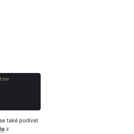
tion
se také podívat
tu
z