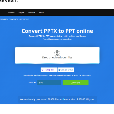
ŘEVÉST
.