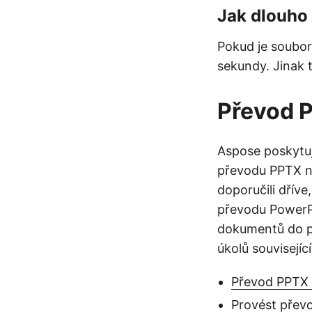
Jak dlouho
Pokud je soubor
sekundy. Jinak 
Převod 
Aspose poskytuj
převodu PPTX na
doporučili dříve
převodu PowerPo
dokumentů do pr
úkolů souvisejíc
Převod PPTX 
Provést přev