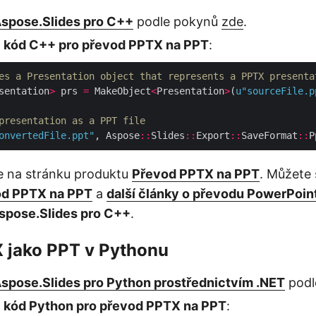
spose.Slides pro C++
podle pokynů
zde
.
o
kód C++ pro převod PPTX na PPT
:
es a Presentation object that represents a PPTX presenta
sentation
>
 prs 
=
 MakeObject
<
Presentation
>
(
u
"sourceFile.p
presentation as a PPT file
onvertedFile.ppt"
, Aspose
::
Slides
::
Export
::
SaveFormat
::
e na stránku produktu
Převod PPTX na PPT
. Můžete 
od PPTX na PPT
a
další články o převodu PowerPoin
spose.Slides pro C++
.
X jako PPT v Pythonu
spose.Slides pro Python prostřednictvím .NET
podl
o
kód Python pro převod PPTX na PPT
: