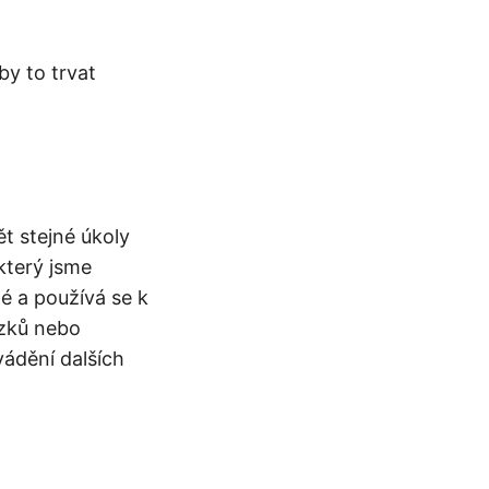
by to trvat
t stejné úkoly
který jsme
é a používá se k
ázků nebo
vádění dalších