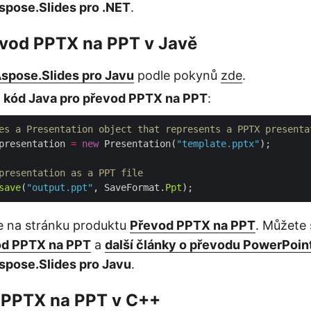
spose.Slides pro .NET
.
evod PPTX na PPT v Javě
spose.Slides pro Javu
podle pokynů
zde
.
o
kód Java pro převod PPTX na PPT
:
es a Presentation object that represents a PPTX presenta
presentation 
=
new
 Presentation(
"template.pptx"
presentation as a PPT file
save
(
"output.ppt"
, SaveFormat.
Ppt
e na stránku produktu
Převod PPTX na PPT
. Můžete 
od PPTX na PPT
a
další články o převodu PowerPoin
spose.Slides pro Javu
.
 PPTX na PPT v C++