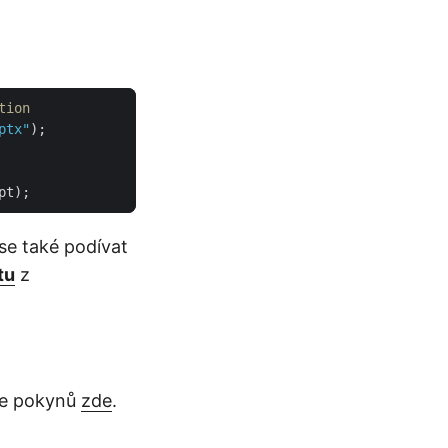
tion
ptx"
se také podívat
tu
z
e pokynů
zde
.