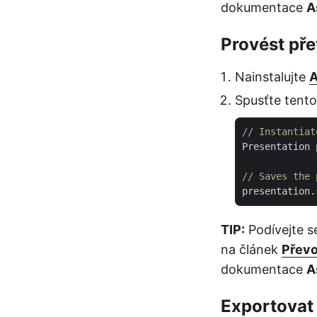
dokumentace
A
Provést př
Nainstalujte
A
Spusťte tent
// Instantiat
Presentation 
// Saves the 
presentation.
TIP:
Podívejte s
na článek
Přev
dokumentace
A
Exportovat