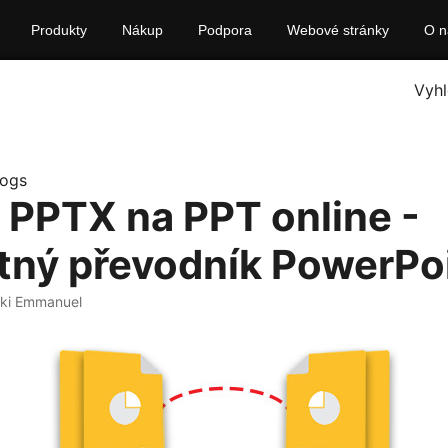
Produkty
Nákup
Podpora
Webové stránky
O n
Vyhl
logs
 PPTX na PPT online -
tný převodník PowerPo
iki Emmanuel