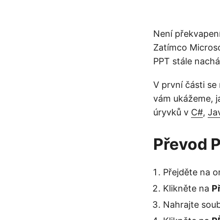
Není překvapením
Zatímco Microso
PPT stále nacház
V první části se
vám ukážeme, j
úryvků v
C#
,
Ja
Převod P
Přejděte na o
Klikněte na
P
Nahrajte soub