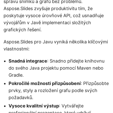
správu snímků a grafů bez problémů.
Aspose.Slides zvyšuje produktivitu tím, že
poskytuje vysoce úrovňové API, což usnadňuje
vývojářům v Javě implementaci složitých
grafických řešení.
Aspose.Slides pro Javu vyniká několika klíčovými
vlastnostmi:
Snadná integrace
: Snadno přidejte knihovnu
do svého Java projektu pomocí Maven nebo
Gradle.
Pokročilé možnosti přizpůsobení
: Přizpůsobte
prvky, styly a rozložení grafu podle svých
požadavků.
Vysoce kvalitní výstup
: Vytvářejte
profesionální prezentace, které udržují