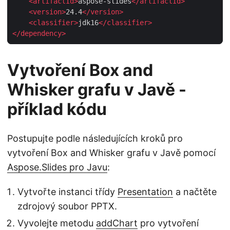
<
artifactId
>
aspose-slides
</
artifactId
>
<
version
>
24.4
</
version
>
<
classifier
>
jdk16
</
classifier
>
</
dependency
>
Vytvoření Box and
Whisker grafu v Javě -
příklad kódu
Postupujte podle následujících kroků pro
vytvoření Box and Whisker grafu v Javě pomocí
Aspose.Slides pro Javu
:
Vytvořte instanci třídy
Presentation
a načtěte
zdrojový soubor PPTX.
Vyvolejte metodu
addChart
pro vytvoření