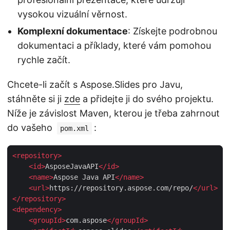
vysokou vizuální věrnost.
Komplexní dokumentace
: Získejte podrobnou
dokumentaci a příklady, které vám pomohou
rychle začít.
Chcete-li začít s Aspose.Slides pro Javu,
stáhněte si ji
zde
a přidejte ji do svého projektu.
Níže je závislost Maven, kterou je třeba zahrnout
do vašeho
:
pom.xml
<
repository
>
<
id
>
AsposeJavaAPI
</
id
>
<
name
>
Aspose Java API
</
name
>
<
url
>
https://repository.aspose.com/repo/
</
url
>
</
repository
>
<
dependency
>
<
groupId
>
com.aspose
</
groupId
>