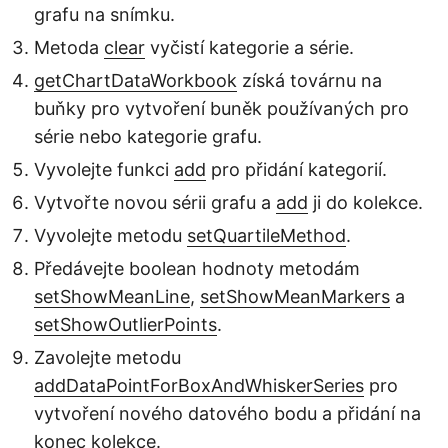
grafu na snímku.
Metoda
clear
vyčistí kategorie a série.
getChartDataWorkbook
získá továrnu na
buňky pro vytvoření buněk používaných pro
série nebo kategorie grafu.
Vyvolejte funkci
add
pro přidání kategorií.
Vytvořte novou sérii grafu a
add
ji do kolekce.
Vyvolejte metodu
setQuartileMethod
.
Předávejte boolean hodnoty metodám
setShowMeanLine
,
setShowMeanMarkers
a
setShowOutlierPoints
.
Zavolejte metodu
addDataPointForBoxAndWhiskerSeries
pro
vytvoření nového datového bodu a přidání na
konec kolekce.