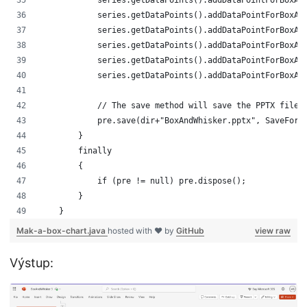
            series.getDataPoints().addDataPointForBoxAn
            series.getDataPoints().addDataPointForBoxAn
            series.getDataPoints().addDataPointForBoxAn
            series.getDataPoints().addDataPointForBoxAn
            series.getDataPoints().addDataPointForBoxAn
            // The save method will save the PPTX file 
            pre.save(dir+"BoxAndWhisker.pptx", SaveForm
        }
        finally
        {
            if (pre != null) pre.dispose();
        }
    }
Mak-a-box-chart.java
hosted with ❤ by
GitHub
view raw
Výstup: