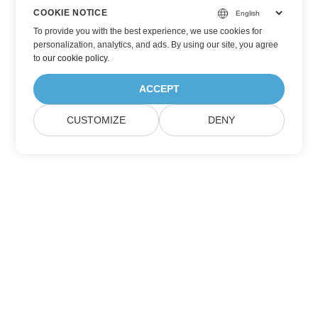
COOKIE NOTICE
To provide you with the best experience, we use cookies for
personalization, analytics, and ads. By using our site, you agree
to
our cookie policy
.
ACCEPT
CUSTOMIZE
DENY
Přihlaste se k aktualizacím produktů
Aspose
Získávejte měsíční newslettery a nabídky přímo do své poštovní