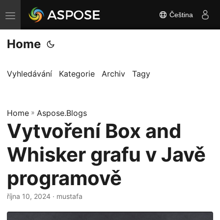
Čeština
P
ř
Home
e
p
n
Vyhledávání
Kategorie
Archiv
Tagy
o
u
Home
t
»
Aspose.Blogs
Vytvoření Box and
n
a
Whisker grafu v Javě
v
i
programově
g
a
října 10, 2024
· mustafa
c