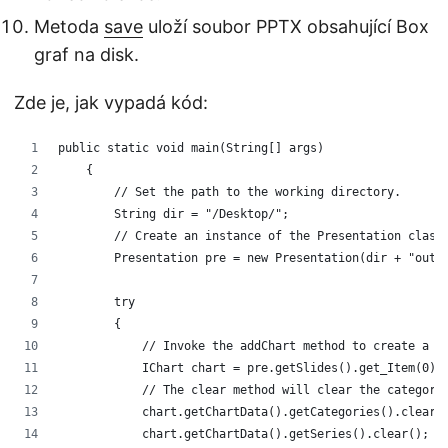
Metoda
save
uloží soubor PPTX obsahující Box
graf na disk.
Zde je, jak vypadá kód:
public static void main(String[] args)
    {
        // Set the path to the working directory.
        String dir = "/Desktop/";
        // Create an instance of the Presentation class
        Presentation pre = new Presentation(dir + "outp
        try
        {
            // Invoke the addChart method to create a c
            IChart chart = pre.getSlides().get_Item(0).
            // The clear method will clear the categori
            chart.getChartData().getCategories().clear(
            chart.getChartData().getSeries().clear();