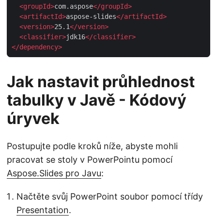
<
groupId
>
com.aspose
</
groupId
>
<
artifactId
>
aspose-slides
</
artifactId
>
<
version
>
25.1
</
version
>
<
classifier
>
jdk16
</
classifier
>
</
dependency
>
Jak nastavit průhlednost
tabulky v Javě - Kódový
úryvek
Postupujte podle kroků níže, abyste mohli
pracovat se stoly v PowerPointu pomocí
Aspose.Slides pro Javu
:
Načtěte svůj PowerPoint soubor pomocí třídy
Presentation
.