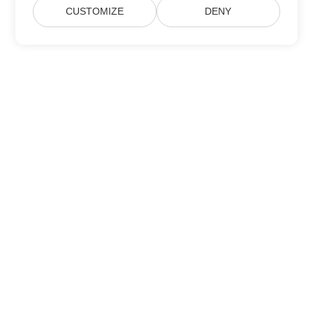
CUSTOMIZE
DENY
Přihlaste se k aktualizacím produktů
Aspose
Získávejte měsíční newslettery a nabídky přímo do své poštovní
schránky.
Odeslat