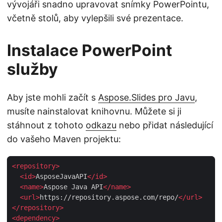
vývojáři snadno upravovat snímky PowerPointu,
včetně stolů, aby vylepšili své prezentace.
Instalace PowerPoint
služby
Aby jste mohli začít s
Aspose.Slides pro Javu
,
musíte nainstalovat knihovnu. Můžete si ji
stáhnout z tohoto
odkazu
nebo přidat následující
do vašeho Maven projektu:
<
repository
>
<
id
>
AsposeJavaAPI
</
id
>
<
name
>
Aspose Java API
</
name
>
<
url
>
https://repository.aspose.com/repo/
</
url
>
</
repository
>
<
dependency
>