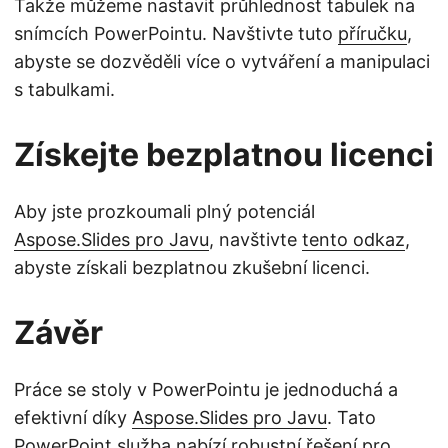
Takže můžeme nastavit průhlednost tabulek na
snímcích PowerPointu. Navštivte tuto
příručku
,
abyste se dozvěděli více o vytváření a manipulaci
s tabulkami.
Získejte bezplatnou licenci
Aby jste prozkoumali plný potenciál
Aspose.Slides pro Javu
, navštivte
tento odkaz
,
abyste získali bezplatnou zkušební licenci.
Závěr
Práce se stoly v PowerPointu je jednoduchá a
efektivní díky
Aspose.Slides pro Javu
. Tato
PowerPoint služba nabízí robustní řešení pro