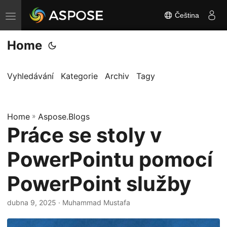
Čeština
P
ř
Home
e
p
n
Vyhledávání
Kategorie
Archiv
Tagy
o
u
Home
t
»
Aspose.Blogs
Práce se stoly v
n
a
PowerPointu pomocí
v
i
PowerPoint služby
g
a
dubna 9, 2025
· Muhammad Mustafa
c