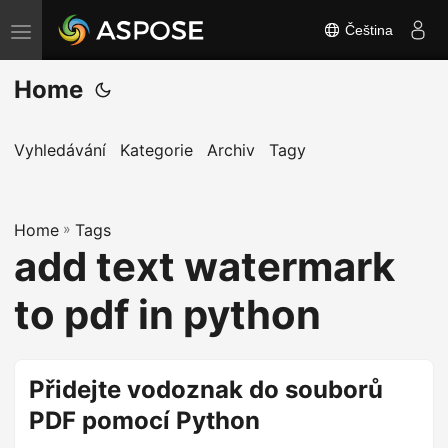
Čeština
P
ř
Home
e
p
n
Vyhledávání
Kategorie
Archiv
Tagy
o
u
Home
t
»
Tags
add text watermark
n
a
to pdf in python
v
i
g
Přidejte vodoznak do souborů
a
PDF pomocí Python
c