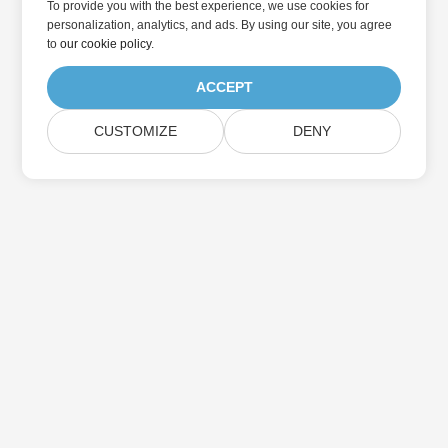
To provide you with the best experience, we use cookies for
personalization, analytics, and ads. By using our site, you agree
to
our cookie policy
.
ACCEPT
CUSTOMIZE
DENY
Přihlaste se k odběru aktualizací produktu
Aspose
Získejte měsíční zpravodaje a nabídky přímo do vaší poštovní
schránky.