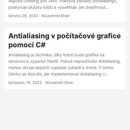
Aspose.Drawing pro Javu. Pokrývá základy antialiasingu,
i
poskytuje ukázky kódu a vysvětluje, jak dosáhnout
hladších a vizuálně atraktivnějších grafik ve vašich Java
června 28, 2024
· Muzammil Khan
aplikacích.
Antialiasing v počítačové grafice
pomocí C#
Antialiasing je technika, díky které bude grafika na
obrazovce vypadat hladší. Pokud nepoužíváte Antialiasing,
mohou okraje objektů vypadat zubatě a drsně. V tomto
článku se dozvíte, jak implementovat Antialiasing v
počítačové grafice pomocí C#.
listopadu 18, 2022
· Muzammil Khan