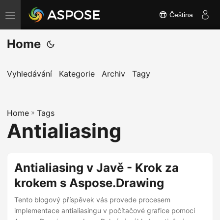
Čeština
P
ř
Home
e
p
n
Vyhledávání
Kategorie
Archiv
Tagy
o
u
Home
t
»
Tags
Antialiasing
n
a
v
Antialiasing v Javě - Krok za
i
krokem s Aspose.Drawing
g
a
Tento blogový příspěvek vás provede procesem
c
implementace antialiasingu v počítačové grafice pomocí