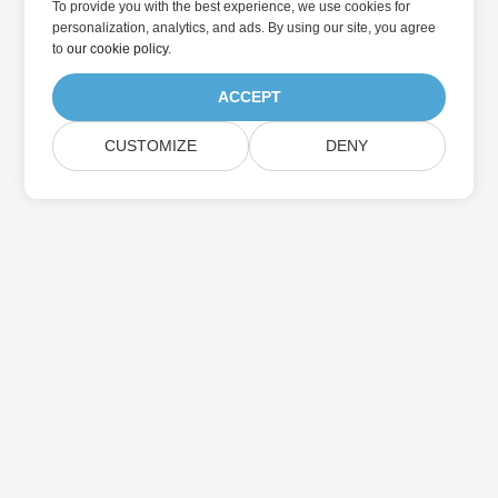
To provide you with the best experience, we use cookies for
personalization, analytics, and ads. By using our site, you agree
to
our cookie policy
.
ACCEPT
CUSTOMIZE
DENY
Přihlaste se k odběru aktualizací produktu
Aspose
Získejte měsíční zpravodaje a nabídky přímo do vaší poštovní
schránky.