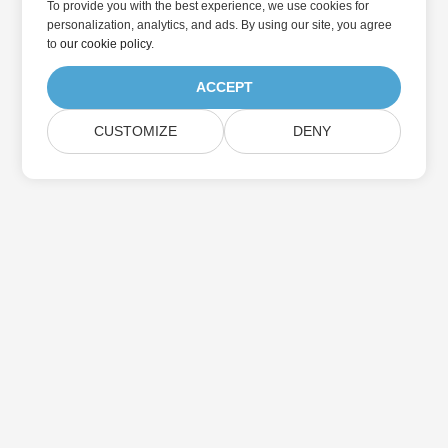
To provide you with the best experience, we use cookies for
personalization, analytics, and ads. By using our site, you agree
to
our cookie policy
.
ACCEPT
CUSTOMIZE
DENY
Přihlaste se k odběru aktualizací produktu
Aspose
Získejte měsíční zpravodaje a nabídky přímo do vaší poštovní
schránky.