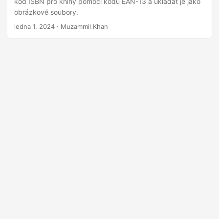
kód ISBN pro knihy pomocí kódu EAN-13 a ukládat je jako
i
obrázkové soubory.
ledna 1, 2024
· Muzammil Khan