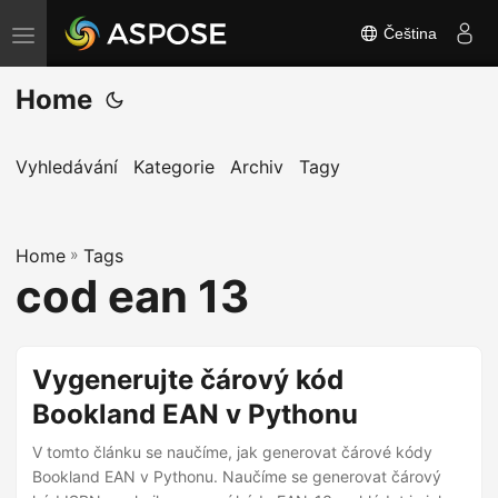
Čeština
P
ř
Home
e
p
n
Vyhledávání
Kategorie
Archiv
Tagy
o
u
Home
t
»
Tags
cod ean 13
n
a
v
Vygenerujte čárový kód
i
Bookland EAN v Pythonu
g
a
V tomto článku se naučíme, jak generovat čárové kódy
c
Bookland EAN v Pythonu. Naučíme se generovat čárový