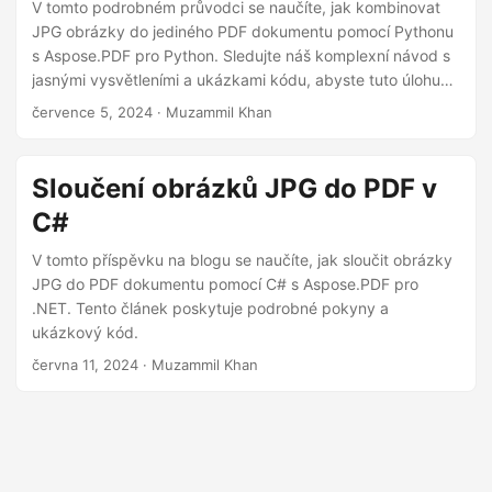
i
V tomto podrobném průvodci se naučíte, jak kombinovat
JPG obrázky do jediného PDF dokumentu pomocí Pythonu
s Aspose.PDF pro Python. Sledujte náš komplexní návod s
jasnými vysvětleními a ukázkami kódu, abyste tuto úlohu
zvládli bez námahy.
července 5, 2024
· Muzammil Khan
Sloučení obrázků JPG do PDF v
C#
V tomto příspěvku na blogu se naučíte, jak sloučit obrázky
JPG do PDF dokumentu pomocí C# s Aspose.PDF pro
.NET. Tento článek poskytuje podrobné pokyny a
ukázkový kód.
června 11, 2024
· Muzammil Khan