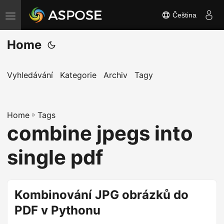
Čeština
P
ř
Home
e
p
n
Vyhledávání
Kategorie
Archiv
Tagy
o
u
Home
t
»
Tags
combine jpegs into
n
a
single pdf
v
i
g
Kombinování JPG obrázků do
a
PDF v Pythonu
c