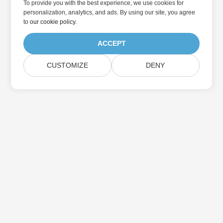
To provide you with the best experience, we use cookies for
personalization, analytics, and ads. By using our site, you agree
to
our cookie policy
.
ACCEPT
CUSTOMIZE
DENY
Přihlaste se k odběru aktualizací produktu
Aspose
Získejte měsíční zpravodaje a nabídky přímo do vaší poštovní
schránky.