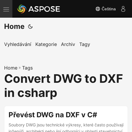
Čeština
P
ř
Home
e
p
n
Vyhledávání
Kategorie
Archiv
Tagy
o
u
Home
t
»
Tags
Convert DWG to DXF
n
a
in csharp
v
i
g
Převést DWG na DXF v C#
a
Soubory DWG jsou technické výkresy, které často používají
c
inženýři, architekti nebo jiní odborníci v oblasti stavebnictví.