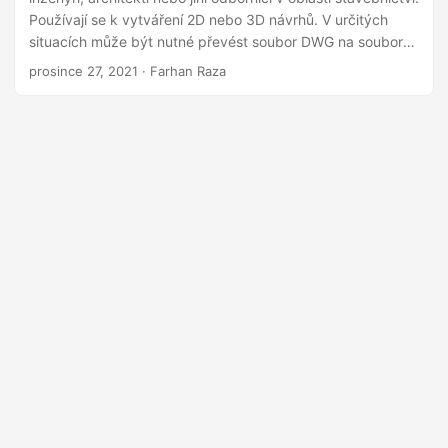
i
Používají se k vytváření 2D nebo 3D návrhů. V určitých
situacích může být nutné převést soubor DWG na soubor
DXF. Soubory DXF se používají pro výměnu informací o
prosince 27, 2021
· Farhan Raza
výkresech mezi různými aplikacemi souvisejícími s CAD.
Kromě toho se tyto formáty souborů běžně používají pro
návrhy produktů. Tento článek popisuje, jak převést DWG
na DXF obraz programově pomocí C#.