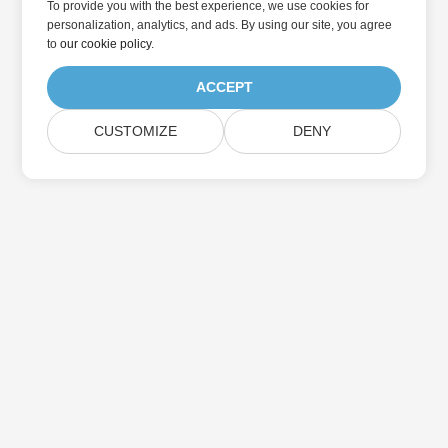
To provide you with the best experience, we use cookies for
personalization, analytics, and ads. By using our site, you agree
to
our cookie policy
.
ACCEPT
CUSTOMIZE
DENY
Přihlaste se k odběru aktualizací produktu
Aspose
Získejte měsíční zpravodaje a nabídky přímo do vaší poštovní
schránky.