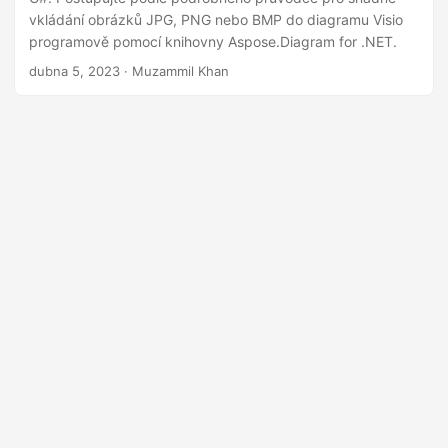
i
vkládání obrázků JPG, PNG nebo BMP do diagramu Visio
programově pomocí knihovny Aspose.Diagram for .NET.
dubna 5, 2023
· Muzammil Khan