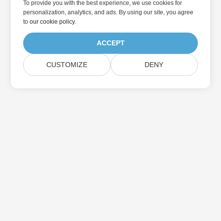
To provide you with the best experience, we use cookies for
personalization, analytics, and ads. By using our site, you agree
to
our cookie policy
.
ACCEPT
CUSTOMIZE
DENY
Přihlaste se k odběru aktualizací produktu
Aspose
Získejte měsíční zpravodaje a nabídky přímo do vaší poštovní
schránky.