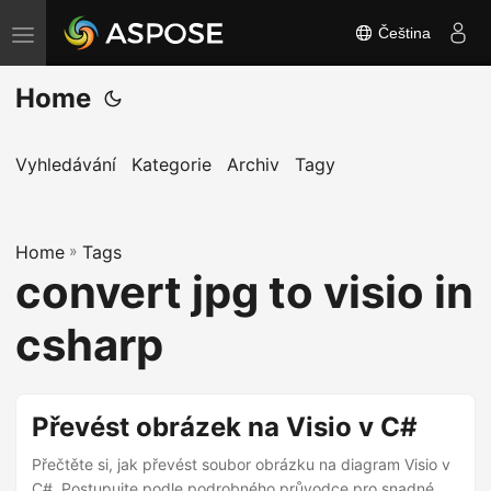
Čeština
P
ř
Home
e
p
n
Vyhledávání
Kategorie
Archiv
Tagy
o
u
Home
t
»
Tags
convert jpg to visio in
n
a
csharp
v
i
g
Převést obrázek na Visio v C#
a
Přečtěte si, jak převést soubor obrázku na diagram Visio v
c
C#. Postupujte podle podrobného průvodce pro snadné