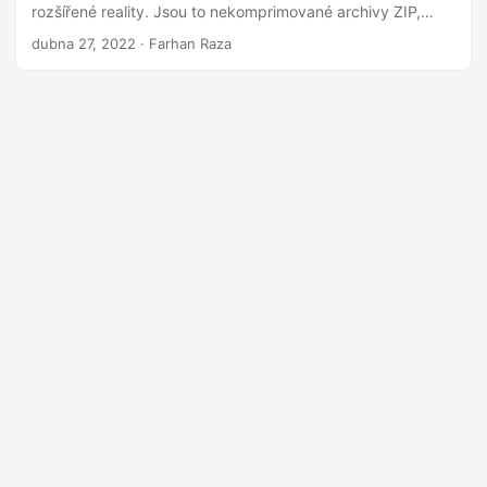
rozšířené reality. Jsou to nekomprimované archivy ZIP,
které obsahují informace Universal Scene Description. V
dubna 27, 2022
· Farhan Raza
některých případech může být nutné převést soubor STL
do formátu USDZ.