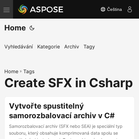
Čeština
P
ř
Home
e
p
n
Vyhledávání
Kategorie
Archiv
Tagy
o
u
Home
t
»
Tags
Create SFX in Csharp
n
a
v
Vytvořte spustitelný
i
samorozbalovací archiv v C#
g
a
Samorozbalovací archiv (SFX nebo SEA) je speciální typ
c
souboru, který obsahuje komprimovaná data spolu se