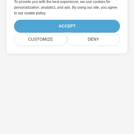
To provide you with the best experience, we use cookies for
personalization, analytics, and ads. By using our site, you agree
to
our cookie policy
.
ACCEPT
CUSTOMIZE
DENY
Přihlaste se k odběru aktualizací produktu
Aspose
Získejte měsíční zpravodaje a nabídky přímo do vaší poštovní
schránky.