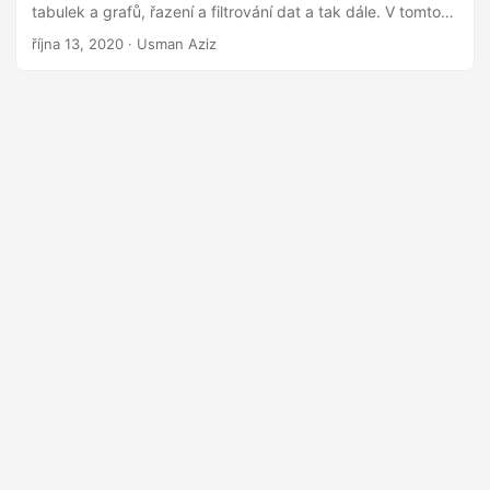
tabulek a grafů, řazení a filtrování dat a tak dále. V tomto
článku se dozvíte, jak implementovat funkce automatizace
října 13, 2020
· Usman Aziz
Excelu z vašich aplikací Java. Ukážeme si, jak vytvořit
Excel XLSX nebo XLS soubory od začátku v Javě. Kromě
toho se budeme zabývat tím, jak aktualizovat existující
soubor aplikace Excel, generovat grafy, používat vzorce a
přidávat kontingenční tabulky do listů aplikace Excel.