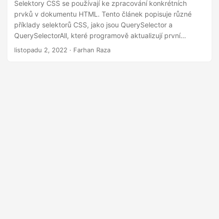
i
Selektory CSS se používají ke zpracování konkrétních
prvků v dokumentu HTML. Tento článek popisuje různé
příklady selektorů CSS, jako jsou QuerySelector a
QuerySelectorAll, které programově aktualizují první
instanci prvku nebo všechny instance prvku v Javě.
listopadu 2, 2022
· Farhan Raza