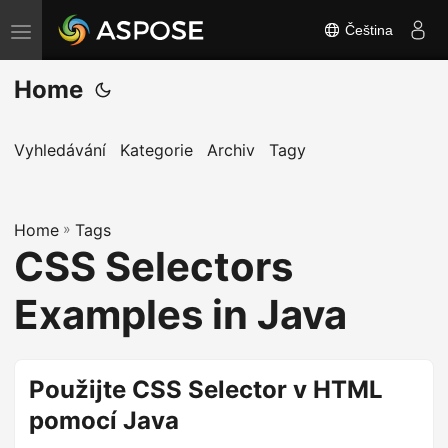
Čeština
P
ř
Home
e
p
n
Vyhledávání
Kategorie
Archiv
Tagy
o
u
Home
t
»
Tags
CSS Selectors
n
a
Examples in Java
v
i
g
Použijte CSS Selector v HTML
a
pomocí Java
c